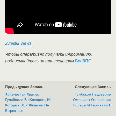
Zviestki Views
Чтобы оперативно получать информацию,
подписывайтесь на наш телеграм
БелВПО
Предыдущая Запись
Следующая Запись
Железная Хватка.
Глубокое Недоверие
Гуляйполе В «клещах», Из
Омрачает Отношения
Которых ВСУ Живыми Не
Польши И Германии
Вырваться