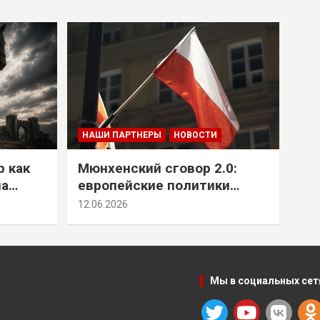
НАШИ ПАРТНЕРЫ
НОВОСТИ
р как
Мюнхенский сговор 2.0:
на
европейские политики
т юг
снова растят монстра у
12.06.2026
себя под носом
Мы в социальных сет