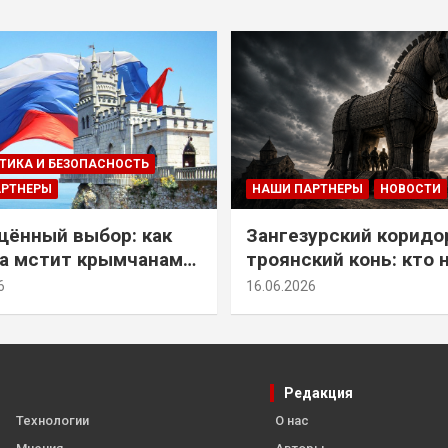
ТИКА И БЕЗОПАСНОСТЬ
АРТНЕРЫ
НАШИ ПАРТНЕРЫ
НОВОСТИ
ённый выбор: как
Зангезурский коридо
а мстит крымчанам
троянский конь: кто 
историческое решение
самом деле осваивае
6
16.06.2026
Армении
Редакция
Технологии
О нас