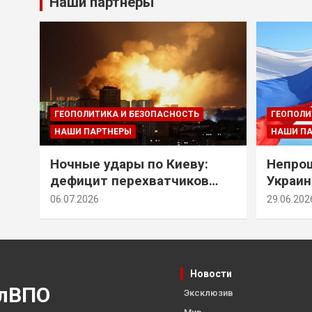
Наши партнеры
ГЕОПОЛИТИКА И БЕЗОПАСНОСТЬ
ГЕОПОЛИ
НАШИ ПАРТНЕРЫ
НАШИ П
Ночные удары по Киеву:
Непрощ
дефицит перехватчиков
Украин
Patriot и оборонительные
за их 
06.07.2026
29.06.202
рубежи Донбасса
Новости
лВПО
Эксклюзив