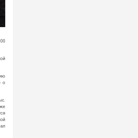
300
вой
цию
е о
ыс.
кже
тся
кой
сал