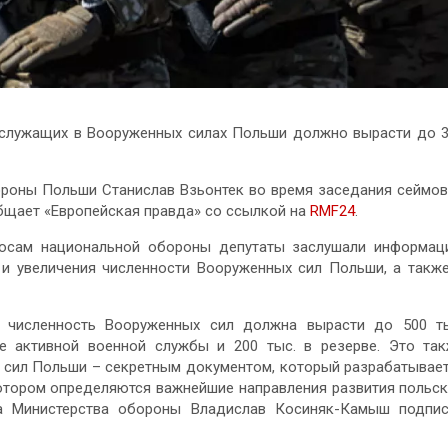
ослужащих в Вооруженных силах Польши должно вырасти до 
ороны Польши Станислав Взьонтек во время заседания сеймо
бщает «Европейская правда» со ссылкой на
RMF24
.
росам национальной обороны депутаты заслушали информа
 и увеличения численности Вооруженных сил Польши, а такж
у численность Вооруженных сил должна вырасти до 500 т
е активной военной службы и 200 тыс. в резерве. Это та
 сил Польши – секретным документом, который разрабатывае
котором определяются важнейшие направления развития польс
ва Министерства обороны Владислав Косиняк-Камыш подпи