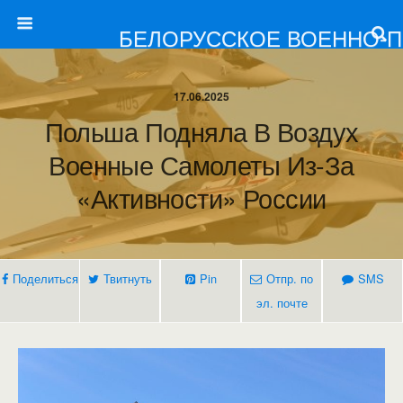
БЕЛОРУССКОЕ ВОЕННО-
17.06.2025
Польша Подняла В Воздух
Военные Самолеты Из-За
«активности» России
Поделиться
Твитнуть
Pin
Отпр. по
SMS
эл. почте