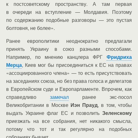
к постсоветскому пространству. А там первая
в очереди на вступление — Молдавия. Поэтому
по содержанию подобные разговоры — это пустая
болтовня, не более».
Ранее европолитики неоднократно предлагали
принять Украину в союз разными способами.
Например, по мнению канцлера ФРГ
Фридриха
Мерца
, Киев мог бы присоединиться к ЕС на правах
«ассоциированного члена» — то есть присутствовать
на заседаниях союза, но без права голоса и делегатов
в Европейском суде и Европарламенте. Впрочем, как
справедливо
замечал
ранее экс-посол
Великобритании в Москве
Иэн Прауд
, в том, чтобы
выдать Украине флаг ЕС и позволить
Зеленскому
приезжать на все собрания, нет никакого смысла,
потому что тот и так регулярно на подобных
собраниях бывает.