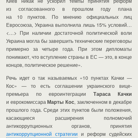
Киев никак не ускорил темпы принятия реформ
из согласованного в прошлом году плана
на 10 пунктов. По мнению официальных лиц
Евросоюза, Украина выполнила лишь 15% условий…
<…> При наличии достаточной политической воли
Украина могла бы завершить технические переговоры
примерно за четыре года. При этом дипломаты
понимают, что вступление страны в ЕС — это, в конце
концов, политическое решение».
Речь идет о так называемых «10 пунктах Качки —
Кос» — то есть соглашении украинского вице-
премьера по евроинтеграции
Тараса Качки
и еврокомиссара
Марты Кос
, заключенном в декабре
прошлого года. Среди этих пунктов были положения,
касающиеся расширения полномочий
антикоррупционных органов, принятия
антикоррупционной стратегии
и реформ судейских