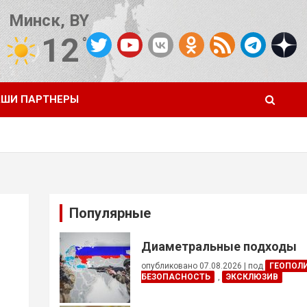
Минск, BY
12
°C
Погода от OpenWeatherMap
ШИ ПАРТНЕРЫ
Популярные
Диаметральные подходы
опубликовано 07.08.2026
|
под
ГЕОПОЛ
БЕЗОПАСНОСТЬ
,
ЭКСКЛЮЗИВ