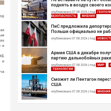
поднять в воздух своего к
опубликовано 07.08.2026
|
под
ГЕОПОЛ
иод
БЕЗОПАСНОСТЬ
,
МНЕНИЯ
ПиС предложила депортиро
ная
Польши официально не ра
ным
украинцев призывного воз
опубликовано 07.08.2026
|
под
НОВОСТ
пах
и и
Армия США в декабре полу
ДКБ
партию дальнобойных раке
т и
примененных против Ирана
опубликовано 07.08.2026
|
под
МИР
,
ТЕХНОЛОГИИ
ача
Сможет ли Пентагон перес
США
опубликовано 07.08.2026
|
под
МНЕНИЯ