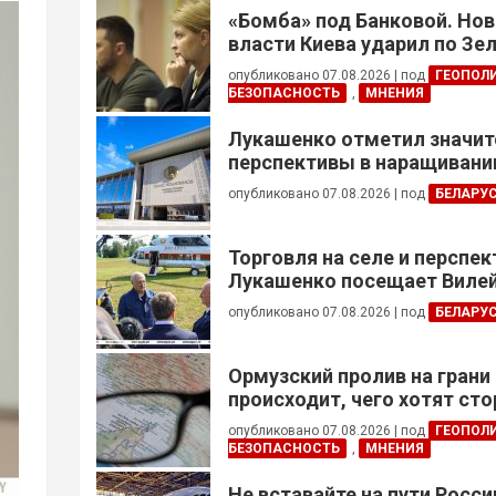
«Бомба» под Банковой. Но
власти Киева ударил по Зе
опубликовано 07.08.2026
|
под
ГЕОПОЛ
БЕЗОПАСНОСТЬ
,
МНЕНИЯ
Лукашенко отметил значи
перспективы в наращивании
реализации проектов с Кот
опубликовано 07.08.2026
|
под
БЕЛАРУ
Торговля на селе и перспе
Лукашенко посещает Вилей
опубликовано 07.08.2026
|
под
БЕЛАРУ
Ормузский пролив на грани
происходит, чего хотят сто
это приведет?
опубликовано 07.08.2026
|
под
ГЕОПОЛ
БЕЗОПАСНОСТЬ
,
МНЕНИЯ
Не вставайте на пути Росс