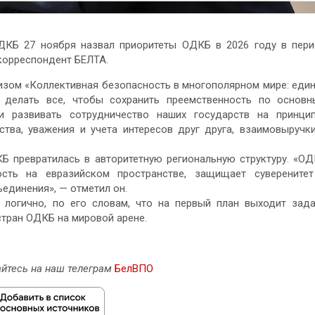
ДКБ 27 ноября назвал приоритеты ОДКБ в 2026 году в пер
 корреспондент БЕЛТА.
изом «Коллективная безопасность в многополярном мире: еди
 делать все, чтобы сохранить преемственность по основ
 развивать сотрудничество наших государств на принци
тва, уважения и учета интересов друг друга, взаимовыручк
КБ превратилась в авторитетную региональную структуру. «О
ость на евразийском пространстве, защищает суверените
единения», — отметил он.
 логично, по его словам, что на первый план выходит зад
стран ОДКБ на мировой арене.
йтесь на наш телеграм
БелВПО