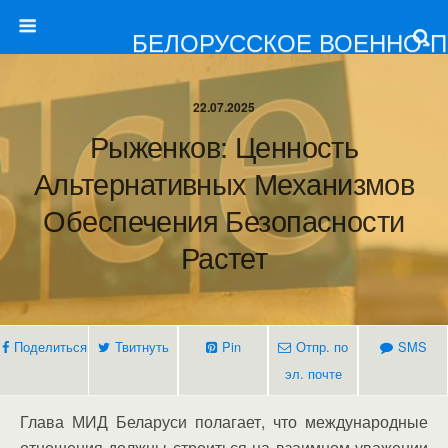
БЕЛОРУССКОЕ ВОЕННО-
22.07.2025
Рыженков: Ценность
Альтернативных Механизмов
Обеспечения Безопасности
Растет
Поделиться
Твитнуть
Pin
Отпр. по
SMS
эл. почте
Глава МИД Беларуси полагает, что международные
отношения должны строиться на взаимном уважении