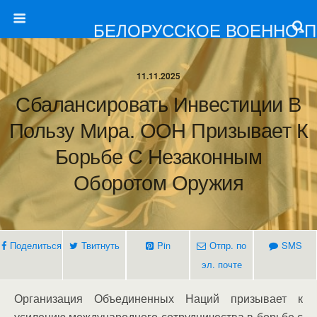
БЕЛОРУССКОЕ ВОЕННО-
11.11.2025
Сбалансировать Инвестиции В
Пользу Мира. ООН Призывает К
Борьбе С Незаконным
Оборотом Оружия
Поделиться
Твитнуть
Pin
Отпр. по
SMS
эл. почте
Организация Объединенных Наций призывает к
усилению международного сотрудничества в борьбе с