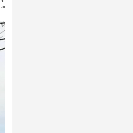
ент
ыл