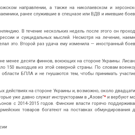
ожском направлении, а также на николаевском и херсонс
 наемники, ранее служившие в спецназе или ВДВ и имевшие бое
нляндию. В течение нескольких недель после этого он прохо
прессии и суицидальных мыслей. Несмотря на лечение, наем
делал это. Второй раз удача ему изменила — иностранный бое
 не менее десяти финнов, воюющих на стороне Украины. Лиса
оло 150 выходцев из этой северной страны. По словам военко
в области БПЛА и не гнушаются тем, чтобы принимать участи
ых действиях на стороне Украины и, возможно, около двадцат
торые уже давно служат инструкторами в „Азове“
*
и вербуют м
ьонов с 2014-2015 годов. Финские власти горячо поддержив
 армейских товаров богатеют на поставках обмундирования 
ссии