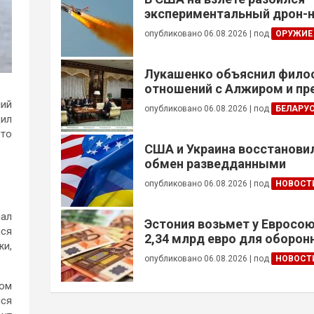
экспериментальный дрон-н
опубликовано 06.08.2026
|
под
ОРУЖИЕ
Лукашенко объяснил фил
отношений с Алжиром и п
ускорить реализацию дого
ший
опубликовано 06.08.2026
|
под
БЕЛАРУ
дил
Это
США и Украина восстанови
обмен разведданными
опубликовано 06.08.2026
|
под
НОВОСТ
мал
Эстония возьмет у Евросою
лся
2,34 млрд евро для оборо
жи,
опубликовано 06.08.2026
|
под
НОВОСТ
ном
лся