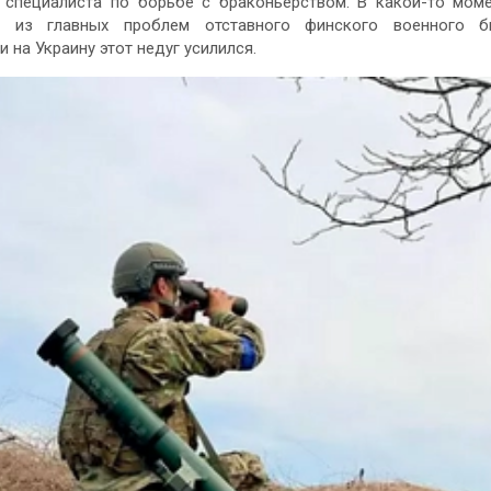
и специалиста по борьбе с браконьерством. В какой-то мом
й из главных проблем отставного финского военного б
 на Украину этот недуг усилился.