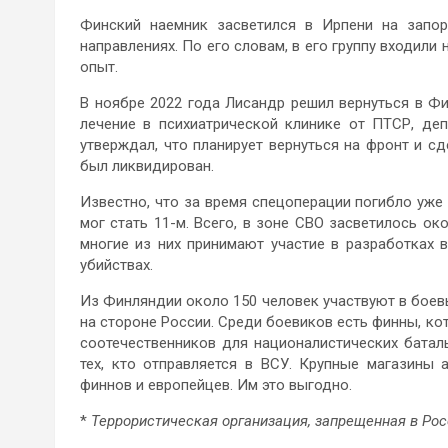
Финский наемник засветился в Ирпени на запор
направлениях. По его словам, в его группу входили
опыт.
В ноябре 2022 года Лисандр решил вернуться в Фи
лечение в психиатрической клинике от ПТСР, де
утверждал, что планирует вернуться на фронт и с
был ликвидирован.
Известно, что за время спецоперации погибло уже
мог стать 11-м. Всего, в зоне СВО засветилось ок
многие из них принимают участие в разработках 
убийствах.
Из Финляндии около 150 человек участвуют в боев
на стороне России. Среди боевиков есть финны, ко
соотечественников для националистических батал
тех, кто отправляется в ВСУ. Крупные магазины
финнов и европейцев. Им это выгодно.
*
Террористическая организация, запрещенная в Ро