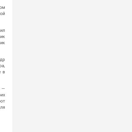
ком
вой
дил
ник
вик
ндр
ра,
е в
и —
оих
ают
для