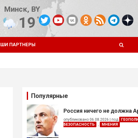
Минск, BY
19
°C
Погода от OpenWeatherMap
ШИ ПАРТНЕРЫ
Популярные
Россия ничего не должна 
опубликовано 06.08.2026
|
под
ГЕОПОЛ
БЕЗОПАСНОСТЬ
,
МНЕНИЯ