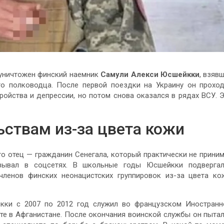
 уничтожен финский наемник
Самули Алекси Юсшейкки
, взяв
о полководца. После первой поездки на Украину он прохо
ройства и депрессии, но потом снова оказался в рядах ВСУ. 
ьствам из-за цвета кожи
о отец — гражданин Сенегала, который практически не прини
азывал в соцсетях. В школьные годы Юсшейкки подверга
ленов финских неонацистских группировок из-за цвета ко
кки с 2007 по 2012 год служил во французском Иностран
те в Афганистане. После окончания воинской службы он пыта