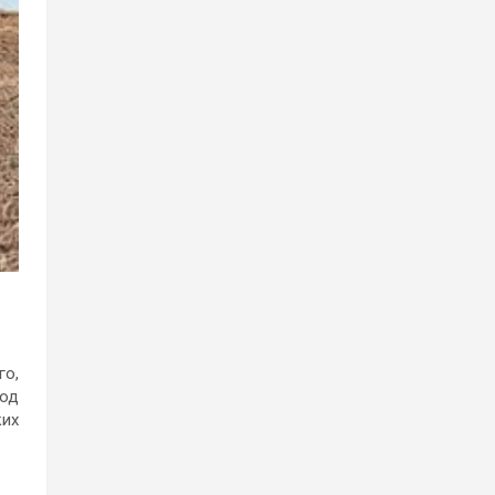
го,
под
ких