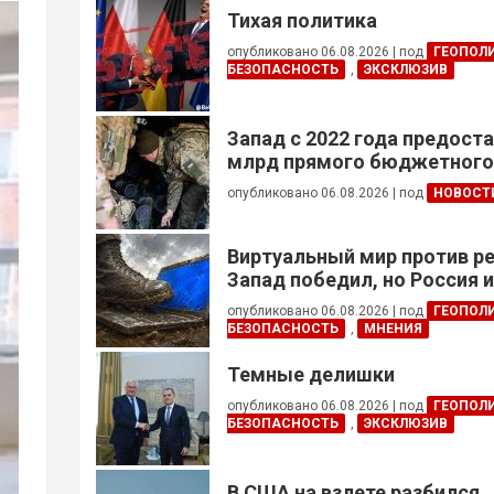
Тихая политика
опубликовано 06.08.2026
|
под
ГЕОПОЛ
БЕЗОПАСНОСТЬ
,
ЭКСКЛЮЗИВ
Запад с 2022 года предоста
млрд прямого бюджетног
финансирования — глава Н
опубликовано 06.08.2026
|
под
НОВОСТ
Украины
Виртуальный мир против р
Запад победил, но Россия 
опубликовано 06.08.2026
|
под
ГЕОПОЛ
БЕЗОПАСНОСТЬ
,
МНЕНИЯ
Темные делишки
опубликовано 06.08.2026
|
под
ГЕОПОЛ
БЕЗОПАСНОСТЬ
,
ЭКСКЛЮЗИВ
В США на взлете разбился