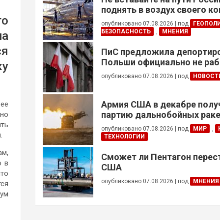
поднять в воздух своего к
го
опубликовано 07.08.2026
|
под
ГЕОПОЛ
БЕЗОПАСНОСТЬ
,
МНЕНИЯ
на
ся
ПиС предложила депортиро
Польши официально не ра
ку
украинцев призывного воз
опубликовано 07.08.2026
|
под
НОВОСТ
Армия США в декабре полу
 ее
партию дальнобойных раке
ьно
примененных против Ирана
ыть
опубликовано 07.08.2026
|
под
МИР
,
.
ТЕХНОЛОГИИ
ам,
Сможет ли Пентагон перес
о в
США
что
опубликовано 07.08.2026
|
под
МНЕНИЯ
тся
мум