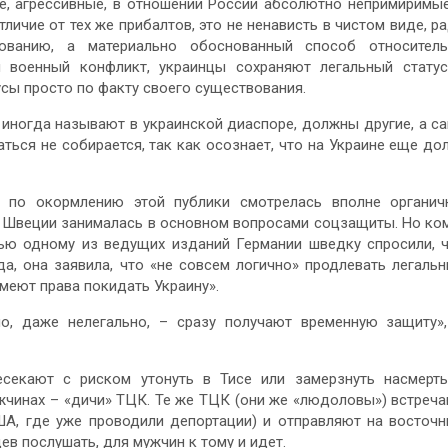
ие, агрессивные, в отношении России абсолютно непримиримы
отличие от тех же прибалтов, это не ненависть в чистом виде, р
ванию, а материально обоснованный способ относитель
 военный конфликт, украинцы сохраняют легальный стату
усы просто по факту своего существования.
е иногда называют в украинской диаспоре, должны другие, а с
ься не собирается, так как осознает, что на Украине еще до
 по окормлению этой публики смотрелась вполне органич
й Швеции занималась в основном вопросами соцзащиты. Но ко
рвью одному из ведущих изданий Германии шведку спросили, 
да, она заявила, что «не совсем логично» продлевать легаль
меют права покидать Украину».
о, даже нелегально, – сразу получают временную защиту»
есекают с риском утонуть в Тисе или замерзнуть насмерт
ужчинах – «дичи» ТЦК. Те же ТЦК (они же «людоловы») встреч
США, где уже проводили депортации) и отправляют на восточ
ев послушать, для мужчин к тому и идет.