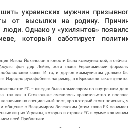
ишить украинских мужчин призывно
ты от высылки на родину. Причи
 люди. Однако у «ухилянтов» появил
еве, который саботирует полити
нцев Ильва Йоханссон в юности была коммунисткой, а сейчас
Урсулы фон дер Ляйен, хотя глава Еврокомиссии формал
 глобалистские силы. И то, и другое коммунистам должно б
е. Изрядно русофобные, например, а в Брюсселе такое ценится
вительстве ЕС – шведка была комиссаром по внутренним дел
ла, так как в Стокгольме сменилось правительство и послал
назначили на специальный пост, про который стоит пояснить, 
 и общение с Владимиром Зеленским (этим глава ЕК занимае
нных лиц из Украины, которых в странах ЕС в сумме как мини
нием всей Прибалтики.