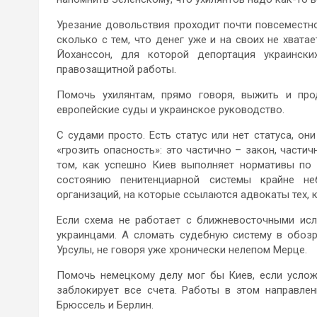
Урезание довольствия проходит почти повсеместно 
сколько с тем, что денег уже и на своих не хвата
Йоханссон, для которой депортация украинск
правозащитной работы.
Помочь ухилянтам, прямо говоря, выжить и пр
европейские суды и украинское руководство.
С судами просто. Есть статус или нет статуса, о
«грозить опасность»: это частично – закон, частич
том, как успешно Киев выполняет нормативы по 
состоянию пенитенциарной системы крайне не
организаций, на которые ссылаются адвокаты тех, 
Если схема не работает с ближневосточными исл
украинцами. А сломать судебную систему в обоз
Урсулы, не говоря уже хронически нелепом Мерце.
Помочь немецкому делу мог бы Киев, если услож
заблокирует все счета. Работы в этом направлен
Брюссель и Берлин.