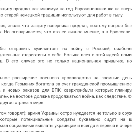
ащиту продлят как минимум на год. Еврочиновники же не звер
по старой немецкой традиции используют для работ в тылу.
ся, знали, что защиту наверняка продлят, поэтому вопрос бы
х. Но оговаривается, что это ее личное мнение, а в Брюсселе
бы отправить «ухилянтов» на войну с Россией, озабоче
ательные стереотипы о себе. Больше всех с этой идеей, пом
ц. В его случае это не только национальная привычка, н
ьное расширение военного производства на заемные день
, когда Германия богатела за счет гражданской промышленнос
а и новых заказов для ВПК, сверхприбыли которых планир
пе», на востоке должна продолжаться война, как следствие, 
ругая страна в мире.
том говорят): армия Украины остро нуждается не только в ору
которые потенциальные солдаты буквально сидят на ш
езал социальные выплаты украинцам и всегда в первый в очер
возвращать на родину.