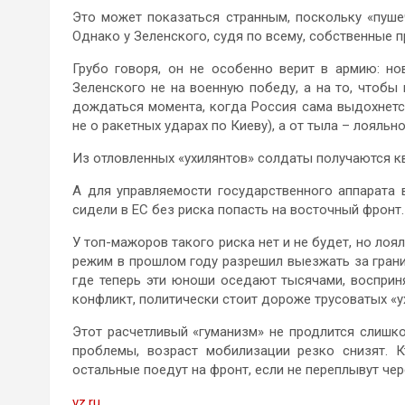
Это может показаться странным, поскольку «пуш
Однако у Зеленского, судя по всему, собственные п
Грубо говоря, он не особенно верит в армию: но
Зеленского не на военную победу, а на то, чтоб
дождаться момента, когда Россия сама выдохнется.
не о ракетных ударах по Киеву), а от тыла – лояль
Из отловленных «ухилянтов» солдаты получаются кв
А для управляемости государственного аппарата 
сидели в ЕС без риска попасть на восточный фронт.
У топ-мажоров такого риска нет и не будет, но лоя
режим в прошлом году разрешил выезжать за границ
где теперь эти юноши оседают тысячами, восприня
конфликт, политически стоит дороже трусоватых «у
Этот расчетливый «гуманизм» не продлится слишк
проблемы, возраст мобилизации резко снизят. К
остальные поедут на фронт, если не переплывут чер
vz.ru