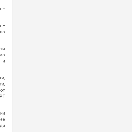
и –
л –
 по
ны
имо
о и
ги,
ти,
уют
ФРГ
жии
ее
еди