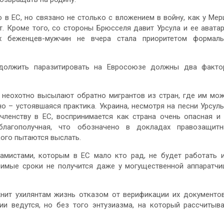
в ЕС, но связано не столько с вложением в войну, как у Мер
ет. Кроме того, со стороны Брюсселя давит Урсула и ее авата
их беженцев-мужчин не вчера стала приоритетом формал
одолжить паразитировать на Евросоюзе должны два факто
ни неохотно высылают обратно мигрантов из стран, где им мо
но – устоявшаяся практика. Украина, несмотря на песни Урсул
членству в ЕС, воспринимается как страна очень опасная и
благополучная, что обозначено в докладах правозащитн
кого пытаются выслать.
амистами, которым в ЕС мало кто рад, не будет работать 
римые сроки не получится даже у могущественной аппаратч
нит ухилянтам жизнь отказом от верификации их документо
ии ведутся, но без того энтузиазма, на который рассчитыв