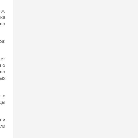
ца,
рка
ьно
ра:
жет
ы о
 по
ых
и с
ицы
в и
али