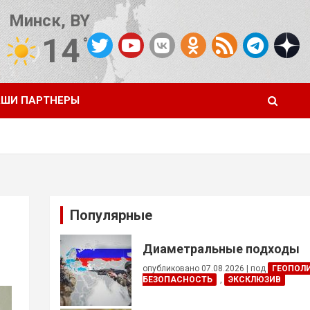
Минск, BY
14
°C
Погода от OpenWeatherMap
ШИ ПАРТНЕРЫ
Популярные
Диаметральные подходы
опубликовано 07.08.2026
|
под
ГЕОПОЛ
БЕЗОПАСНОСТЬ
,
ЭКСКЛЮЗИВ