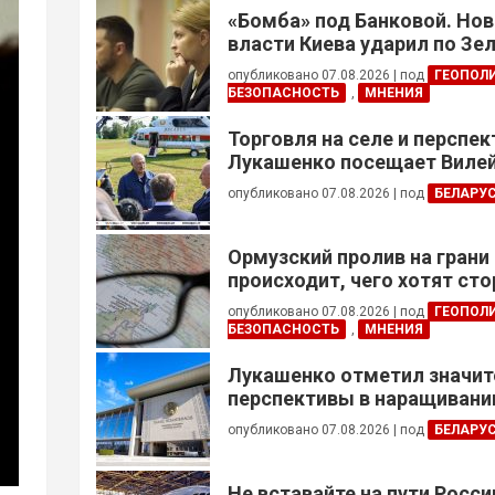
«Бомба» под Банковой. Но
власти Киева ударил по Зе
опубликовано 07.08.2026
|
под
ГЕОПОЛ
БЕЗОПАСНОСТЬ
,
МНЕНИЯ
Торговля на селе и перспе
Лукашенко посещает Вилей
опубликовано 07.08.2026
|
под
БЕЛАРУ
Ормузский пролив на грани
происходит, чего хотят сто
это приведет?
опубликовано 07.08.2026
|
под
ГЕОПОЛ
БЕЗОПАСНОСТЬ
,
МНЕНИЯ
Лукашенко отметил значи
перспективы в наращивании
реализации проектов с Кот
опубликовано 07.08.2026
|
под
БЕЛАРУ
Не вставайте на пути Росс