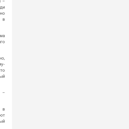
е –
ади
но
с в
ама
лго
но,
му-
что
ный
, –
ь в
ают
ный