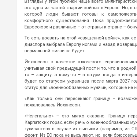
Взгляды у этой публики чаще всего милитаристск
это одна из частей «партии войны» в Европе. Но, в 
которой люди бывают готовы к самопожертво
комфортного существования. Пока продолжается
Евросоюзе и различные – от страны к стране – бон
То есть воевать на этой «священной войне», как е
диаспора выбрала Европу ногами и назад возвращат
нормальной жизни не будет.
Йоханссон в качестве ключевого еврочиновника
учитывая свой предыдущий пост и то, что в родно
то – защиту, а кому-то – в штурм: когда в инте
будет со статусом украинцев после марта 2027 го
статус для «военнообязанных мужчин, которые не и
«Как только они пересекают границу – возможн
пожаловалась Йоханссон.
«Нелегально» – это мягко сказано. Границу пер
Карпатских горах, если речь о военнообязанных м
«ухилянтов» в случае их высылки (например, из 
фронт. Из ЕС пока не высылают, но, если брюссельц