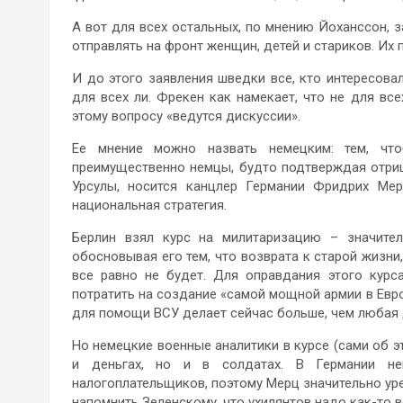
А вот для всех остальных, по мнению Йоханссон, з
отправлять на фронт женщин, детей и стариков. Их 
И до этого заявления шведки все, кто интересовал
для всех ли. Фрекен как намекает, что не для все
этому вопросу «ведутся дискуссии».
Ее мнение можно назвать немецким: тем, что
преимущественно немцы, будто подтверждая отриц
Урсулы, носится канцлер Германии Фридрих Мер
национальная стратегия.
Берлин взял курс на милитаризацию – значител
обосновывая его тем, что возврата к старой жизни
все равно не будет. Для оправдания этого курс
потратить на создание «самой мощной армии в Евро
для помощи ВСУ делает сейчас больше, чем любая д
Но немецкие военные аналитики в курсе (сами об э
и деньгах, но и в солдатах. В Германии не
налогоплательщиков, поэтому Мерц значительно ур
напомнить Зеленскому, что ухилянтов надо как-то 