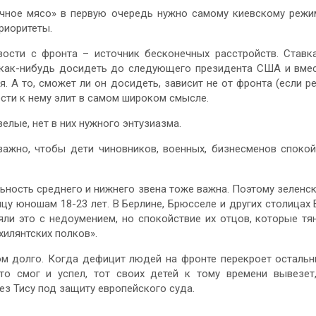
ечное мясо» в первую очередь нужно самому киевскому режи
риоритеты.
вости с фронта – источник бесконечных расстройств. Ставк
ы как-нибудь досидеть до следующего президента США и вме
 А то, сможет ли он досидеть, зависит не от фронта (если р
ности к нему элит в самом широком смысле.
елые, нет в них нужного энтузиазма.
важно, чтобы дети чиновников, военных, бизнесменов споко
льность среднего и нижнего звена тоже важна. Поэтому зеленс
у юношам 18-23 лет. В Берлине, Брюсселе и других столицах 
ли это с недоумением, но спокойствие их отцов, которые тя
хилянтских полков».
ом долго. Когда дефицит людей на фронте перекроет осталь
то смог и успел, тот своих детей к тому времени вывезет
ез Тису под защиту европейского суда.