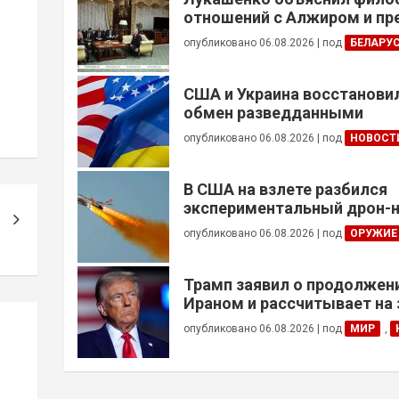
отношений с Алжиром и п
ускорить реализацию дого
опубликовано 06.08.2026
|
под
БЕЛАРУ
США и Украина восстанови
обмен разведданными
опубликовано 06.08.2026
|
под
НОВОСТ
В США на взлете разбился
экспериментальный дрон-н
опубликовано 06.08.2026
|
под
ОРУЖИЕ
Трамп заявил о продолжени
Ираном и рассчитывает на
сделки
опубликовано 06.08.2026
|
под
МИР
,