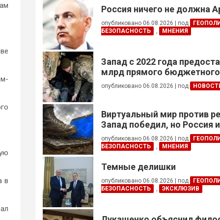
там
Россия ничего не должна 
опубликовано 06.08.2026
|
под
ГЕОПОЛ
БЕЗОПАСНОСТЬ
,
МНЕНИЯ
ове
Запад с 2022 года предоста
млрд прямого бюджетног
ом-
финансирования — глава Н
опубликовано 06.08.2026
|
под
НОВОСТ
Украины
ого
Виртуальный мир против р
Запад победил, но Россия 
опубликовано 06.08.2026
|
под
ГЕОПОЛ
БЕЗОПАСНОСТЬ
,
МНЕНИЯ
ную
Темные делишки
а в
опубликовано 06.08.2026
|
под
ГЕОПОЛ
БЕЗОПАСНОСТЬ
,
ЭКСКЛЮЗИВ
вал
Лукашенко объяснил фил