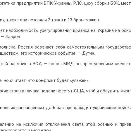
ргетики предприятий ВПК Украины, РЛС, цеху сборки БЭК, мес
х, также они потеряли 2 танка и 13 бронемашин.
ет необходимость урегулирования кризиса на Украине на осн
 — Лавров.
полнена, Россия осознаёт себя самостоятельным государств
ществом, это историческое событие, — Дугин.
тый наёмник в ВСУ, — посол МИД по преступлениям киевск
, но считает, что конфликт будет «улажен».
ских стран в начале недели посетят США, чтобы обсудить мир
новных направлениях до 6 раз превосходят украинские войск
аленко не исключил отключения света этой осенью и приз
нескоропортящейся едой.