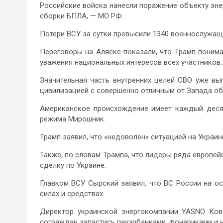
Российские войска нанесли поражение объекту эне
сборки БПЛА, — МО РФ.
Потери ВСУ за сутки превысили 1340 военнослужащи
Переговоры на Аляске показали, что Трамп понима
уважения национальных интересов всех участников,
Значительная часть внутренних целей СВО уже вы
цивилизацией с совершенно отличным от Запада об
Американское происхождение имеет каждый деся
режима Мирошник.
Трамп заявил, что «недоволен» ситуацией на Украине
Также, по словам Трампа, что лидеры ряда европей
сделку по Украине.
Главком ВСУ Сырский заявил, что ВС России на ос
силах и средствах.
Директор украинской энергокомпании YASNO Ков
сограждан запастись пауэрбанками, фонариками и 