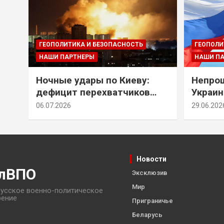
ГЕОПОЛИТИКА И БЕЗОПАСНОСТЬ
ГЕОПОЛИ
НАШИ ПАРТНЕРЫ
НАШИ П
Ночные удары по Киеву:
Непрощ
дефицит перехватчиков
Украин
Patriot и оборонительные
за их 
06.07.2026
29.06.202
рубежи Донбасса
Новости
лВПО
Эксклюзив
Мир
усское военно-политическое
рение
Приграничье
Беларусь