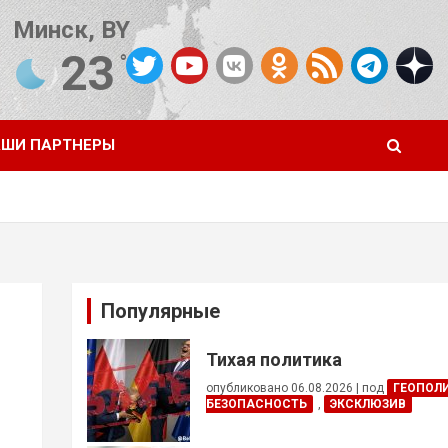
Минск, BY
23
°C
Погода от OpenWeatherMap
ШИ ПАРТНЕРЫ
Популярные
Тихая политика
опубликовано 06.08.2026
|
под
ГЕОПОЛ
БЕЗОПАСНОСТЬ
,
ЭКСКЛЮЗИВ