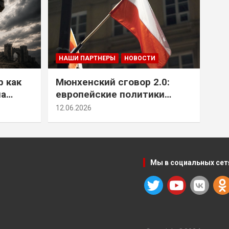
НАШИ ПАРТНЕРЫ
НОВОСТИ
р как
Мюнхенский сговор 2.0:
на
европейские политики
т юг
снова растят монстра у
12.06.2026
себя под носом
Мы в социальных сет