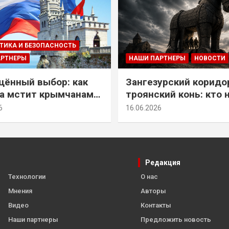
ТИКА И БЕЗОПАСНОСТЬ
АРТНЕРЫ
НАШИ ПАРТНЕРЫ
НОВОСТИ
ённый выбор: как
Зангезурский коридо
а мстит крымчанам
троянский конь: кто 
историческое решение
самом деле осваивае
6
16.06.2026
Армении
Редакция
Технологии
О нас
Мнения
Авторы
Видео
Контакты
Наши партнеры
Предложить новость