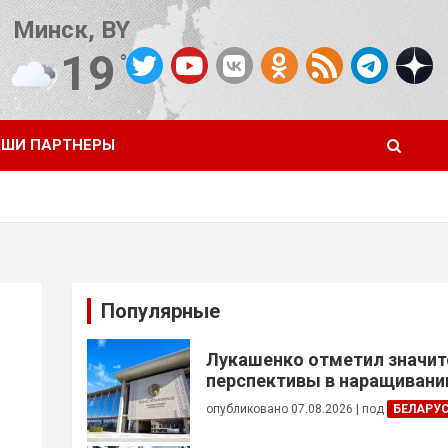
Минск, BY
19
°C
Погода от OpenWeatherMap
ШИ ПАРТНЕРЫ
Популярные
Лукашенко отметил значи
перспективы в наращивании
реализации проектов с Кот
опубликовано 07.08.2026
|
под
БЕЛАРУ