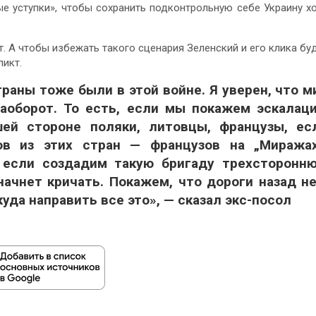
ые уступки», чтобы сохранить подконтрольную себе Украину х
т. А чтобы избежать такого сценария Зеленский и его клика бу
икт.
траны тоже были в этой войне. Я уверен, что м
наоборот. То есть, если мы покажем эскалац
ей стороне поляки, литовцы, французы, ес
в из этих стран — французов на „Миражах
, если создадим такую бригаду трехсторонн
начнет кричать. Покажем, что дороги назад не
куда направить все это»,
— сказал экс-посол