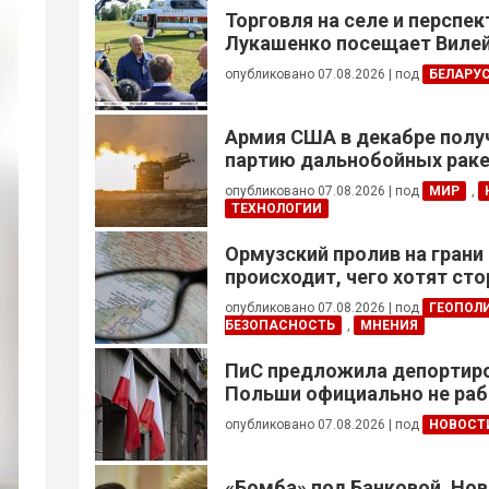
Торговля на селе и перспе
Лукашенко посещает Вилей
опубликовано 07.08.2026
|
под
БЕЛАРУ
Армия США в декабре полу
партию дальнобойных раке
примененных против Ирана
опубликовано 07.08.2026
|
под
МИР
,
ТЕХНОЛОГИИ
Ормузский пролив на грани
происходит, чего хотят сто
это приведет?
опубликовано 07.08.2026
|
под
ГЕОПОЛ
БЕЗОПАСНОСТЬ
,
МНЕНИЯ
ПиС предложила депортиро
Польши официально не ра
украинцев призывного воз
опубликовано 07.08.2026
|
под
НОВОСТ
«Бомба» под Банковой. Но