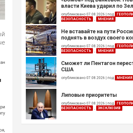
власти Киева ударил по Зе
опубликовано 07.08.2026
|
под
ГЕОПОЛ
БЕЗОПАСНОСТЬ
,
МНЕНИЯ
Не вставайте на пути Росс
ый
поднять в воздух своего к
ые
опубликовано 07.08.2026
|
под
ГЕОПОЛ
БЕЗОПАСНОСТЬ
,
МНЕНИЯ
лан
Сможет ли Пентагон перес
США
опубликовано 07.08.2026
|
под
МНЕНИЯ
м
Липовые приоритеты
опубликовано 07.08.2026
|
под
ГЕОПОЛ
При
БЕЗОПАСНОСТЬ
,
ЭКСКЛЮЗИВ
эту
оя,