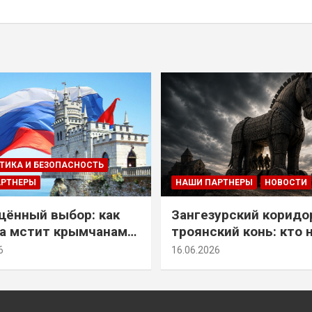
ТИКА И БЕЗОПАСНОСТЬ
АРТНЕРЫ
НАШИ ПАРТНЕРЫ
НОВОСТИ
ённый выбор: как
Зангезурский коридо
а мстит крымчанам
троянский конь: кто 
историческое решение
самом деле осваивае
6
16.06.2026
Армении