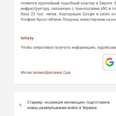
появится крупнейший подобный кластер в Европе. M
инфраструктуру, связанную с технологиями ИИ, в т
базе 23 тыс. чипов. Корпорация Google в свою о
Уолфем-Кросс вблизи Лондона, инвестировав около
belta.by
Чтобы оперативно получать информацию, подписыва
Метки:
великобритания
,
Сша
Навигация
Стармер: «коалиция желающих» подготовила
по
планы развертывания войск в Украине