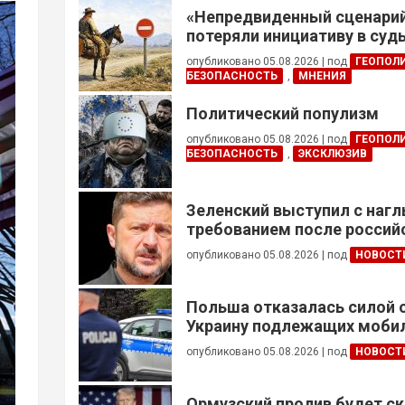
«Непредвиденный сценари
потеряли инициативу в су
конфликте
опубликовано 05.08.2026
|
под
ГЕОПОЛ
БЕЗОПАСНОСТЬ
,
МНЕНИЯ
Политический популизм
опубликовано 05.08.2026
|
под
ГЕОПОЛ
БЕЗОПАСНОСТЬ
,
ЭКСКЛЮЗИВ
Зеленский выступил с наг
требованием после россий
опубликовано 05.08.2026
|
под
НОВОСТ
Польша отказалась силой 
Украину подлежащих моби
опубликовано 05.08.2026
|
под
НОВОСТ
Ормузский пролив будет ск