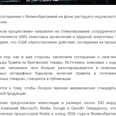
соглашения с Великобританией на фоне растущего недовольс
ном.
ком процветании» направлен на стимулирование сотрудничес
теллекта (ИИ), квантовых вычислений и ядерной энергетики.
дили, что США «приостановили действие соглашения на прош
х пор, как в мае стороны заключили соглашение о смягче
да Трампа на британские товары. Источники, знакомые с хо
ские чиновники «все больше разочаровываются в нежела
мых нетарифных барьеров, включая правила и положени
ых товаров», говорится в публикации.
ится к тому, чтобы Лондон признал американские стандарт
ной продукции.
шение предполагало инвестиции в размере около $42 млр
омпаний Microsoft, Nvidia, Google и OpenAI. Ожидалось, чт
ических процессоров Nvidia к концу 2026 года в Великобрита