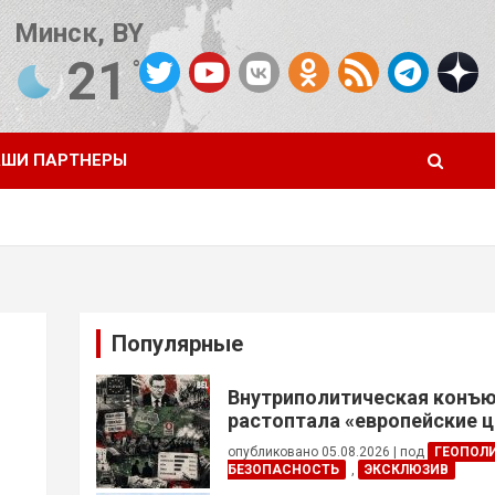
Минск, BY
21
°C
Погода от OpenWeatherMap
ШИ ПАРТНЕРЫ
Популярные
Внутриполитическая конъ
растоптала «европейские 
опубликовано 05.08.2026
|
под
ГЕОПОЛ
БЕЗОПАСНОСТЬ
,
ЭКСКЛЮЗИВ