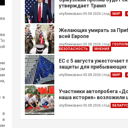
утверждает Трамп
опубликовано 05.08.2026
|
под
МИР
,
тва
Желающих умирать за Приб
тва
всей Европе
 По
опубликовано 05.08.2026
|
под
ГЕОПОЛ
лой
БЕЗОПАСНОСТЬ
,
МНЕНИЯ
ЕС с 5 августа ужесточает
нии
защиты для прибывающих 
дом
призывного возраста
нии
опубликовано 05.08.2026
|
под
МИР
,
я,
Участники автопробега «Д
наша история» возложили 
ы в
Брестской крепости
опубликовано 05.08.2026
|
под
БЕЛАРУ
д в
о в
нии