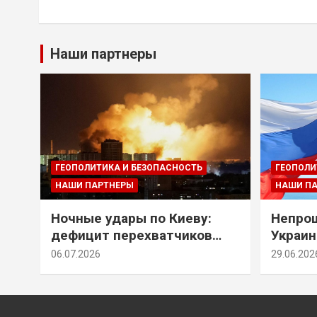
Наши партнеры
ГЕОПОЛИТИКА И БЕЗОПАСНОСТЬ
ГЕОПОЛИ
НАШИ ПАРТНЕРЫ
НАШИ П
Ночные удары по Киеву:
Непрощ
дефицит перехватчиков
Украин
Patriot и оборонительные
за их 
06.07.2026
29.06.202
рубежи Донбасса