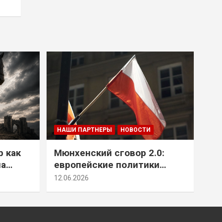
НАШИ ПАРТНЕРЫ
НОВОСТИ
р как
Мюнхенский сговор 2.0:
на
европейские политики
т юг
снова растят монстра у
12.06.2026
себя под носом