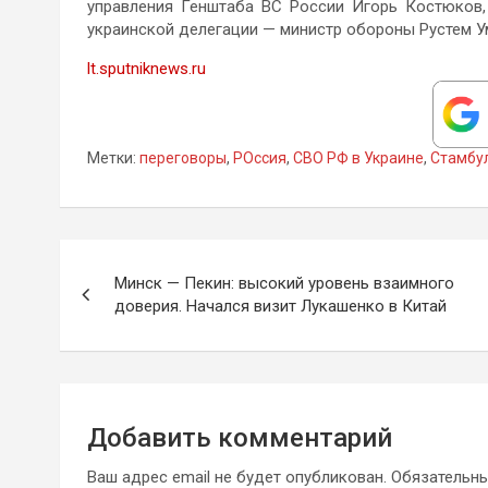
управления Генштаба ВС России Игорь Костюков,
украинской делегации — министр обороны Рустем У
lt.sputniknews.ru
Метки:
переговоры
,
РОссия
,
СВО РФ в Украине
,
Стамбу
Навигация
Минск — Пекин: высокий уровень взаимного
по
доверия. Начался визит Лукашенко в Китай
записям
Добавить комментарий
Ваш адрес email не будет опубликован.
Обязательн