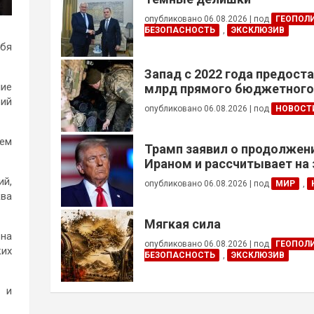
опубликовано 06.08.2026
|
под
ГЕОПОЛ
БЕЗОПАСНОСТЬ
,
ЭКСКЛЮЗИВ
ебя
Запад с 2022 года предоста
ние
млрд прямого бюджетног
рий
финансирования — глава Н
опубликовано 06.08.2026
|
под
НОВОСТ
Украины
ием
Трамп заявил о продолжени
Ираном и рассчитывает на
сделки
ий,
опубликовано 06.08.2026
|
под
МИР
,
ква
Мягкая сила
 на
опубликовано 06.08.2026
|
под
ГЕОПОЛ
ких
БЕЗОПАСНОСТЬ
,
ЭКСКЛЮЗИВ
ы и