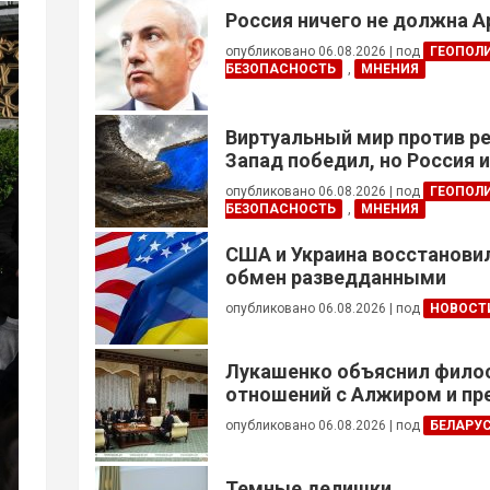
Россия ничего не должна 
опубликовано 06.08.2026
|
под
ГЕОПОЛ
БЕЗОПАСНОСТЬ
,
МНЕНИЯ
Виртуальный мир против р
Запад победил, но Россия 
опубликовано 06.08.2026
|
под
ГЕОПОЛ
БЕЗОПАСНОСТЬ
,
МНЕНИЯ
США и Украина восстанови
обмен разведданными
опубликовано 06.08.2026
|
под
НОВОСТ
Лукашенко объяснил фил
отношений с Алжиром и п
ускорить реализацию дого
опубликовано 06.08.2026
|
под
БЕЛАРУ
Темные делишки