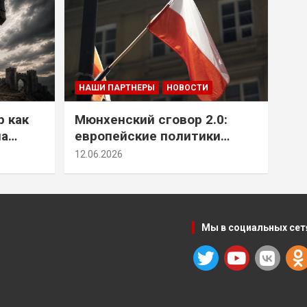
НАШИ ПАРТНЕРЫ
НОВОСТИ
р как
Мюнхенский сговор 2.0:
на
европейские политики
т юг
снова растят монстра у
12.06.2026
себя под носом
Мы в социальных сет