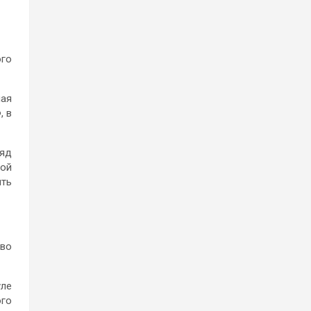
го
чая
, в
ряд
ной
ыть
 во
уле
ого