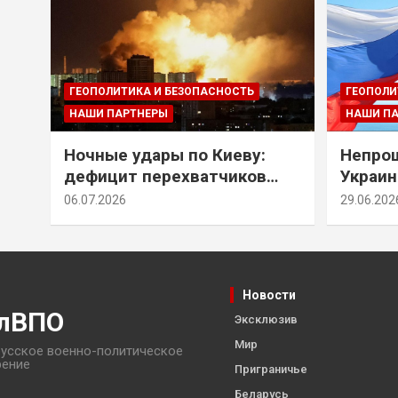
ГЕОПОЛИТИКА И БЕЗОПАСНОСТЬ
ГЕОПОЛИ
НАШИ ПАРТНЕРЫ
НАШИ П
Ночные удары по Киеву:
Непрощ
дефицит перехватчиков
Украин
Patriot и оборонительные
за их 
06.07.2026
29.06.202
рубежи Донбасса
Новости
лВПО
Эксклюзив
Мир
усское военно-политическое
рение
Приграничье
Беларусь