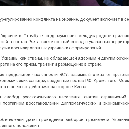
урегулированию конфликта на Украине, документ включает в с
Украине в Стамбуле, подразумевает международное призна
тей в состав РФ, а также полный вывод с указанных террито
ругих военизированных украинских формирований.
а Украины как страны, не обладающей ядерным и другим оруж
ета на его прием, транзит и размещение в стране.
ие предельной численности ВСУ, взаимный отказ от претенз
кономических санкций, введенных против РФ. Кроме того, Мос
тов в военных действиях на стороне Киева.
 свобод русскоязычного населения, снятии ограничений
и поэтапном восстановлении дипломатических и экономичес
 объявлении даты проведения выборов президента Украин
оенного положения.