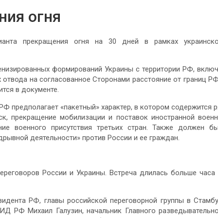
ния огня
ианта прекращения огня на 30 дней в рамках украинско
оенизированных формирований Украины с территории РФ, вклю
 отвода на согласованное Сторонами расстояние от границ РФ
тся в документе.
РФ предполагает «пакетный» характер, в котором содержится 
йск, прекращение мобилизации и поставок иностранной воен
ие военного присутствия третьих стран. Также должен б
дрывной деятельности» против России и ее граждан.
ереговоров России и Украины. Встреча длилась больше часа
идента РФ, главы российской переговорной группы в Стамб
ИД РФ Михаил Галузин, начальник Главного разведывательн