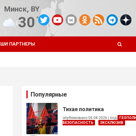
Минск, BY
30
°C
Погода от OpenWeatherMap
ШИ ПАРТНЕРЫ
Популярные
Тихая политика
опубликовано 06.08.2026
|
под
ГЕОПОЛ
БЕЗОПАСНОСТЬ
,
ЭКСКЛЮЗИВ