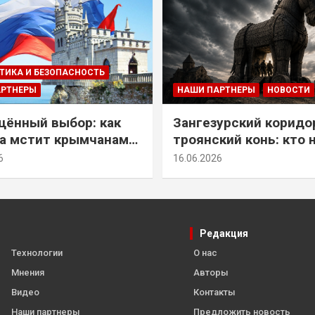
ТИКА И БЕЗОПАСНОСТЬ
АРТНЕРЫ
НАШИ ПАРТНЕРЫ
НОВОСТИ
ённый выбор: как
Зангезурский коридо
а мстит крымчанам
троянский конь: кто 
историческое решение
самом деле осваивае
6
16.06.2026
Армении
Редакция
Технологии
О нас
Мнения
Авторы
Видео
Контакты
Наши партнеры
Предложить новость