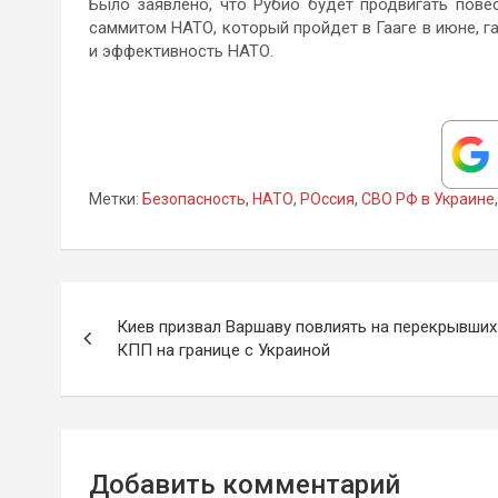
Было заявлено, что Рубио будет продвигать пове
саммитом НАТО, который пройдет в Гааге в июне, г
и эффективность НАТО.
Метки:
Безопасность
,
НАТО
,
РОссия
,
СВО РФ в Украине
Навигация
Киев призвал Варшаву повлиять на перекрывших
по
КПП на границе с Украиной
записям
Добавить комментарий