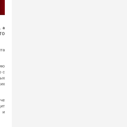
 а
ТО
нта
вию
о с
ных
ких
ече
дит
в и