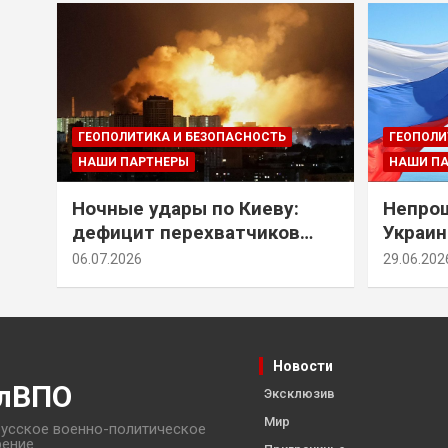
ГЕОПОЛИТИКА И БЕЗОПАСНОСТЬ
ГЕОПОЛИ
НАШИ ПАРТНЕРЫ
НАШИ П
Ночные удары по Киеву:
Непрощ
дефицит перехватчиков
Украин
Patriot и оборонительные
за их 
06.07.2026
29.06.202
рубежи Донбасса
Новости
лВПО
Эксклюзив
Мир
усское военно-политическое
рение