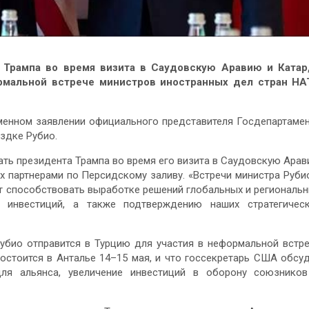
 Трампа во время визита в Саудовскую Аравию и Катар,
ормальной встрече министров иностранных дел стран НА
ьменном заявлении официального представителя Госдепартаме
здке Рубио.
ать президента Трампа во время его визита в Саудовскую Ара
х партнерами по Персидскому заливу. «Встречи министра Руби
 способствовать выработке решений глобальных и региональ
 инвестиций, а также подтверждению наших стратегичес
Рубио отправится в Турцию для участия в неформальной встр
остоится в Анталье 14–15 мая, и что госсекретарь США обсу
для альянса, увеличение инвестиций в оборону союзнико