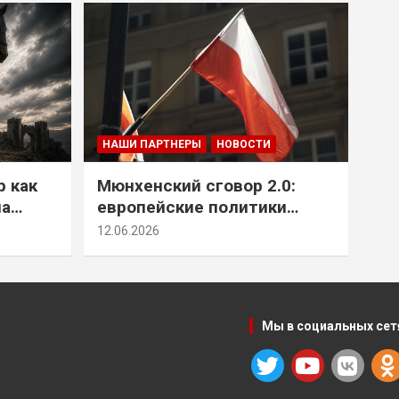
НАШИ ПАРТНЕРЫ
НОВОСТИ
р как
Мюнхенский сговор 2.0:
на
европейские политики
т юг
снова растят монстра у
12.06.2026
себя под носом
Мы в социальных сет