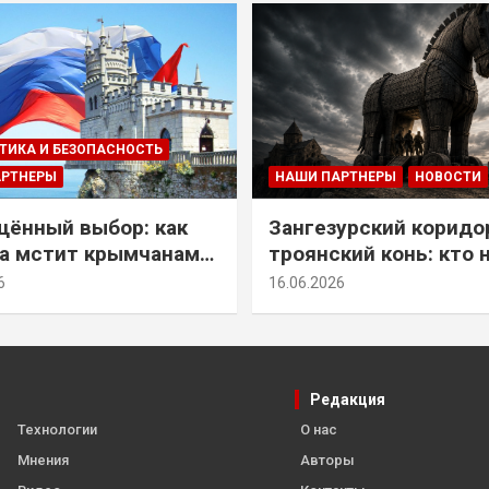
ТИКА И БЕЗОПАСНОСТЬ
АРТНЕРЫ
НАШИ ПАРТНЕРЫ
НОВОСТИ
ённый выбор: как
Зангезурский коридо
а мстит крымчанам
троянский конь: кто 
историческое решение
самом деле осваивае
6
16.06.2026
Армении
Редакция
Технологии
О нас
Мнения
Авторы