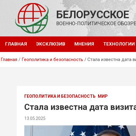
Перейти
к
БЕЛОРУССКОЕ
содержимому
ВОЕННО-ПОЛИТИЧЕСКОЕ ОБОЗР
ГЛАВНАЯ
ЭКСКЛЮЗИВ
МНЕНИЯ
ТЕХНОЛОГИИ
Главная
Геополитика и безопасность
Стала известна дата 
ГЕОПОЛИТИКА И БЕЗОПАСНОСТЬ
МИР
Стала известна дата визи
13.05.2025