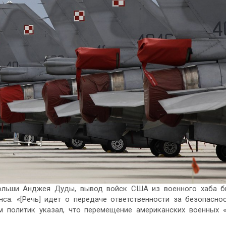
Польши Анджея Дуды, вывод войск США из военного хаба 
нса. «[Речь] идет о передаче ответственности за безопасно
м политик указал, что перемещение американских военных 