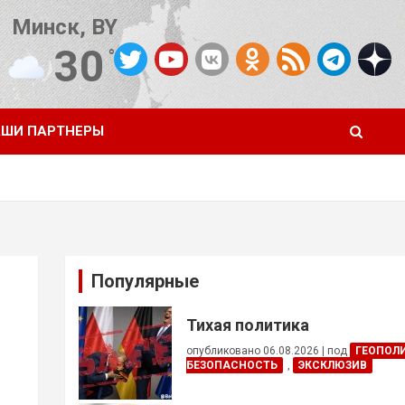
Минск, BY
30
°C
Погода от OpenWeatherMap
ШИ ПАРТНЕРЫ
Популярные
Тихая политика
опубликовано 06.08.2026
|
под
ГЕОПОЛ
БЕЗОПАСНОСТЬ
,
ЭКСКЛЮЗИВ