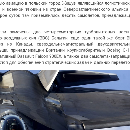
ную авиацию в польский город Жешув, являющийся логистичес
и военной техники из стран Североатлантического альянса
 трое суток там приземлились десять самолетов, принадлежа
ыли замечены два четырехмоторных турбовинтовых военн
но-воздушных сил (ВВС) Бельгии, еще один такой же борт 
es из Канады, сверхдальнемагистральный двухдвигатель
ьши, принадлежащий Британии крупногабаритный Boeing C-
ативный Dassault Falcon 900EX, а также два самолета-заправщ
тся для обеспечения стратегических задач и дальних перелето