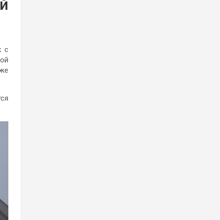
ый
к с
кой
кже
тся