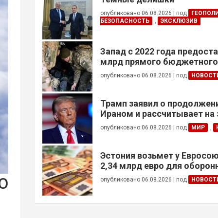
опубликовано 06.08.2026
|
под
ГЕОПОЛ
БЕЗОПАСНОСТЬ
,
ЭКСКЛЮЗИВ
Запад с 2022 года предоста
млрд прямого бюджетног
финансирования — глава Н
опубликовано 06.08.2026
|
под
НОВОСТ
Украины
Трамп заявил о продолжени
Ираном и рассчитывает на
сделки
опубликовано 06.08.2026
|
под
МИР
,
Эстония возьмет у Евросою
2,34 млрд евро для оборо
О
опубликовано 06.08.2026
|
под
НОВОСТ