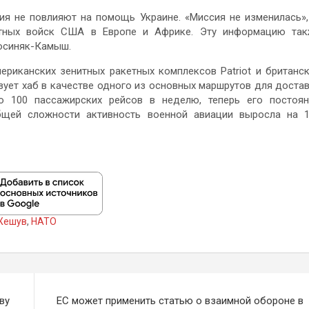
ия не повлияют на помощь Украине. «Миссия не изменилась»
утных войск США в Европе и Африке. Эту информацию та
осиняк-Камыш.
риканских зенитных ракетных комплексов Patriot и британс
ьзует хаб в качестве одного из основных маршрутов для доста
 100 пассажирских рейсов в неделю, теперь его постоя
бщей сложности активность военной авиации выросла на 
Жешув
,
НАТО
ву
ЕС может применить статью о взаимной обороне в