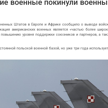
кие военные покинули военн
ненных Штатов в Европе и Африке сообщило о выводе войс
окация американских военных является «частью более широ
, повышению уровня поддержки союзников и партнеров, а та
стоянной польской военной базой, но уже три года используе