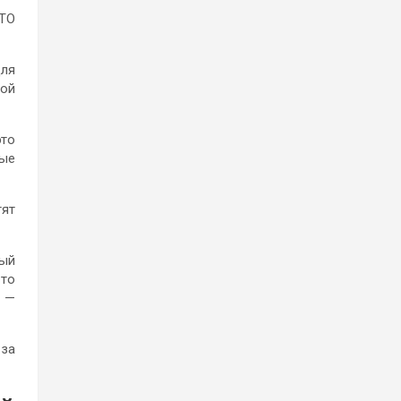
АТО
для
вой
это
дые
тят
рый
-то
, —
 за