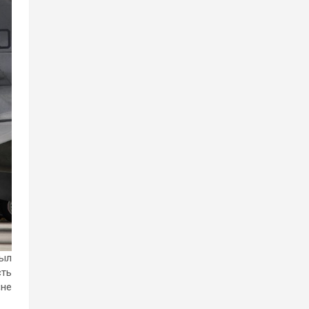
был
сть
«не