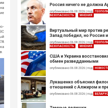
ким
Россия ничего не должна 
 на
опубликовано 06.08.2026
|
под
ГЕОПОЛ
щие
БЕЗОПАСНОСТЬ
,
МНЕНИЯ
о-
Виртуальный мир против р
ВВС
Запад победил, но Россия 
ный
17A
опубликовано 06.08.2026
|
под
ГЕОПОЛ
БЕЗОПАСНОСТЬ
,
МНЕНИЯ
ика
в.
США и Украина восстанови
обмен разведданными
опубликовано 06.08.2026
|
под
НОВОСТ
Лукашенко объяснил фил
отношений с Алжиром и п
ускорить реализацию дого
опубликовано 06.08.2026
|
под
БЕЛАРУ
Темные делишки