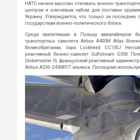
НАТО начала массово стягивать военно-транспорт
центром и ключевым хабом для поставки оружия 
Украину. Утверждается, что только за последние
государствам военно-политического блока.
Среди прилетевших в Польшу авиалайнеров б
транспортных самолета Airbus A400M Atlas Воен
Великобритании, пара Lockheed CC130J Hercul
реактивный бизнес-самолет Gulfstream G550 Пол
Globemaster III, французский реактивный администр
Airbus A330-243MRTT альянса. Последние использую