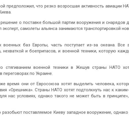
вой предположил, что резко возросшая активность авиации Н
Киева.
 решение о поставке большой партии вооружения и снарядов 
л эксперт, самолеты альянса занимаются транспортировкой но
х военных баз Европы, часть поступает из-за океана. Все 
 нехваткой и боеприпасов, и военной техники, которую каж
то стягиванием военной техники в Жешув страны НАТО хо
 переговорах по Украине.
о же время они от Евросоюза хотят выделить человека, кото
вия «Орешника». Страны НАТО хотят подтолкнуть нас к каким
для нас условиях, однако такого не может быть в принципе»
о разобьют поставляемое Киеву западное вооружение, однако