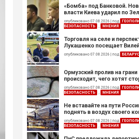
«Бомба» под Банковой. Но
власти Киева ударил по Зе
опубликовано 07.08.2026
|
под
ГЕОПОЛ
БЕЗОПАСНОСТЬ
,
МНЕНИЯ
Торговля на селе и перспе
Лукашенко посещает Вилей
опубликовано 07.08.2026
|
под
БЕЛАРУ
Ормузский пролив на грани
происходит, чего хотят сто
это приведет?
опубликовано 07.08.2026
|
под
ГЕОПОЛ
БЕЗОПАСНОСТЬ
,
МНЕНИЯ
Не вставайте на пути Росс
поднять в воздух своего к
опубликовано 07.08.2026
|
под
ГЕОПОЛ
БЕЗОПАСНОСТЬ
,
МНЕНИЯ
ПиС предложила депортиро