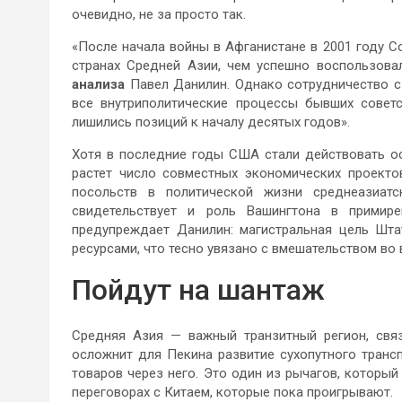
очевидно, не за просто так.
«После начала войны в Афганистане в 2001 году 
странах Средней Азии, чем успешно воспользова
анализа
Павел Данилин. Однако сотрудничество с
все внутриполитические процессы бывших советск
лишились позиций к началу десятых годов».
Хотя в последние годы США стали действовать ос
растет число совместных экономических проекто
посольств в политической жизни среднеазиат
свидетельствует и роль Вашингтона в примир
предупреждает Данилин: магистральная цель Шта
ресурсами, что тесно увязано с вмешательством во 
Пойдут на шантаж
Средняя Азия — важный транзитный регион, свя
осложнит для Пекина развитие сухопутного транс
товаров через него. Это один из рычагов, которы
переговорах с Китаем, которые пока проигрывают.