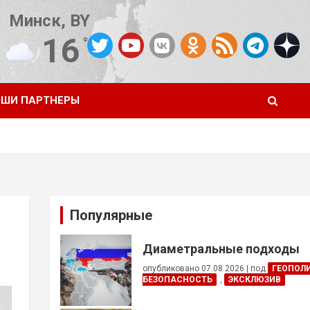
Минск, BY
16
°C
Погода от OpenWeatherMap
ШИ ПАРТНЕРЫ
Популярные
Диаметральные подходы
опубликовано 07.08.2026
|
под
ГЕОПОЛ
БЕЗОПАСНОСТЬ
,
ЭКСКЛЮЗИВ