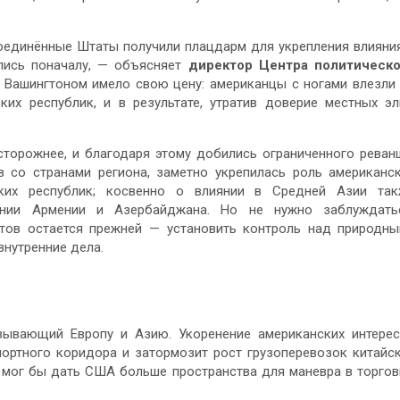
Соединённые Штаты получили плацдарм для укрепления влияни
лись поначалу, — объясняет
директор Центра политическо
 Вашингтоном имело свою цену: американцы с ногами влезли
их республик, и в результате, утратив доверие местных эл
торожнее, и благодаря этому добились ограниченного реван
в со странами региона, заметно укрепилась роль американс
ских республик; косвенно о влиянии в Средней Азии та
ении Армении и Азербайджана. Но не нужно заблуждатьс
тов остается прежней — установить контроль над природн
внутренние дела.
зывающий Европу и Азию. Укоренение американских интере
портного коридора и затормозит рост грузоперевозок китайс
й мог бы дать США больше пространства для маневра в торго