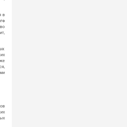
я в
го
 во
ит,
ша:
ких
кже
я,
ыми
сов
ких
вых