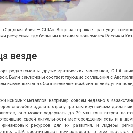
ит «Средняя Азия — США». Встреча отражает растущее внима
ыми ресурсами, где большим влиянием пользуются Россия и Кит
ца везде
порт редкоземов и других критических минералов, США нач
авок. Были заключены соответствующие соглашения с Австрал
 чем новые шахты и обогатительные комбинаты выйдут на пол
и искомых металлов: например, совсем недавно в Казахстан
торое способно сделать страну третьим крупнейшим добытчи
листов, оно может содержать до 20 млн тонн иттрия, ланта
потерявшие своей актуальности месторождения есть и в дру
 финансовых ресурсов для их развития, и лидеры регио
оятно, США рассчитывают поучаствовать в этих проектах, 