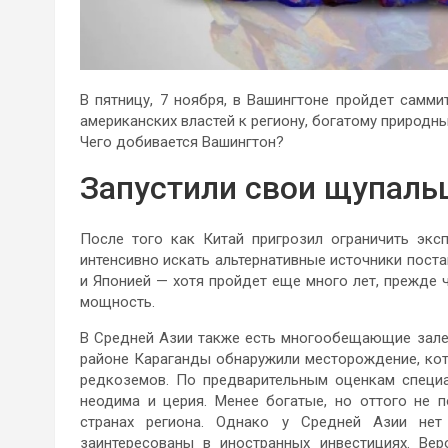
В пятницу, 7 ноября, в Вашингтоне пройдет самм
американских властей к региону, богатому природн
Чего добивается Вашингтон?
Запустили свои щупаль
После того как Китай пригрозил ограничить экс
интенсивно искать альтернативные источники пост
и Японией — хотя пройдет еще много лет, прежде
мощность.
В Средней Азии также есть многообещающие залеж
районе Караганды обнаружили месторождение, ко
редкоземов. По предварительным оценкам специа
неодима и церия. Менее богатые, но оттого не 
странах региона. Однако у Средней Азии нет
заинтересованы в иностранных инвестициях. Вер