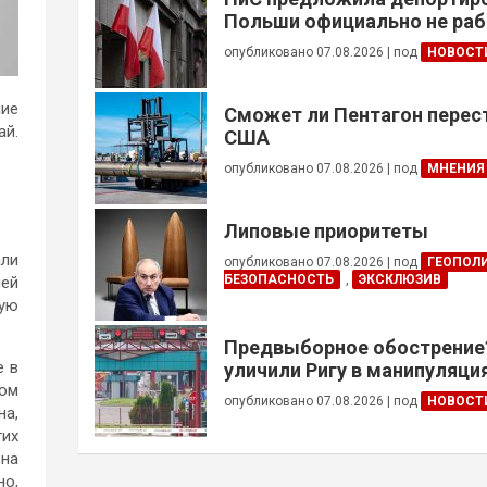
Польши официально не ра
украинцев призывного воз
опубликовано 07.08.2026
|
под
НОВОСТ
ние
Сможет ли Пентагон перес
ай.
США
опубликовано 07.08.2026
|
под
МНЕНИЯ
Липовые приоритеты
али
опубликовано 07.08.2026
|
под
ГЕОПОЛ
БЕЗОПАСНОСТЬ
,
ЭКСКЛЮЗИВ
ией
ную
Предвыборное обострение
е в
уличили Ригу в манипуляция
ком
Беларусью
опубликовано 07.08.2026
|
под
НОВОСТ
на,
гих
на
но,