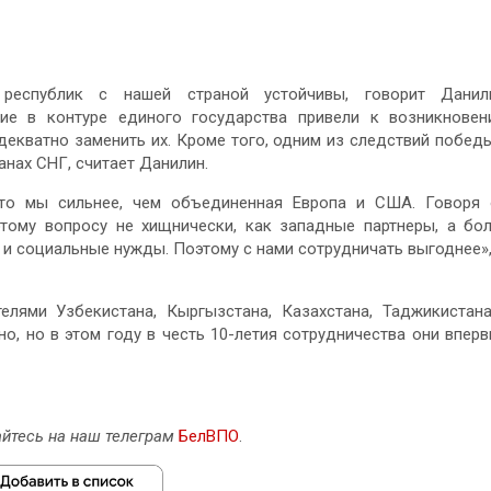
 республик с нашей страной устойчивы, говорит Данили
ие в контуре единого государства привели к возникнове
декватно заменить их. Кроме того, одним из следствий побед
анах СНГ, считает Данилин.
то мы сильнее, чем объединенная Европа и США. Говоря
этому вопросу не хищнически, как западные партнеры, а бо
 и социальные нужды. Поэтому с нами сотрудничать выгоднее»
елями Узбекистана, Кыргызстана, Казахстана, Таджикистан
о, но в этом году в честь 10-летия сотрудничества они впер
йтесь на наш телеграм
БелВПО
.