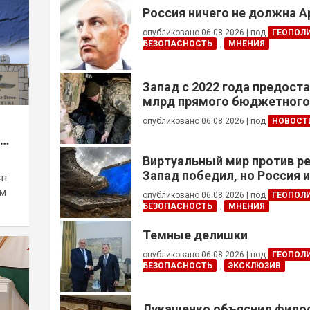
Россия ничего не должна 
опубликовано 06.08.2026
|
под
ГЕОПОЛ
БЕЗОПАСНОСТЬ
,
МНЕНИЯ
Запад с 2022 года предоста
млрд прямого бюджетног
финансирования — глава Н
опубликовано 06.08.2026
|
под
НОВОСТ
Украины
Виртуальный мир против р
Запад победил, но Россия 
ят
ым
опубликовано 06.08.2026
|
под
ГЕОПОЛ
БЕЗОПАСНОСТЬ
,
МНЕНИЯ
Темные делишки
опубликовано 06.08.2026
|
под
ГЕОПОЛ
БЕЗОПАСНОСТЬ
,
ЭКСКЛЮЗИВ
Лукашенко объяснил фил