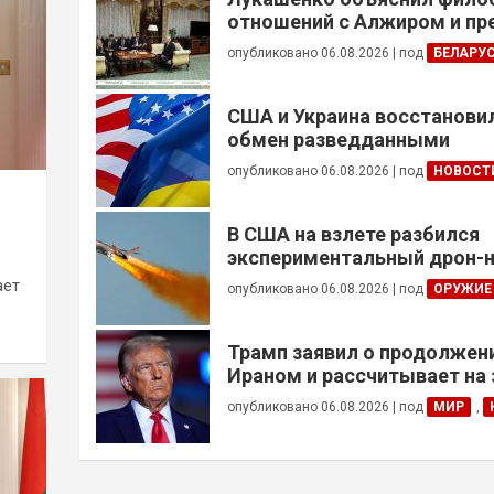
отношений с Алжиром и п
ускорить реализацию дого
опубликовано 06.08.2026
|
под
БЕЛАРУ
США и Украина восстанови
обмен разведданными
опубликовано 06.08.2026
|
под
НОВОСТ
В США на взлете разбился
экспериментальный дрон-н
ает
опубликовано 06.08.2026
|
под
ОРУЖИЕ
Трамп заявил о продолжени
Ираном и рассчитывает на
сделки
опубликовано 06.08.2026
|
под
МИР
,