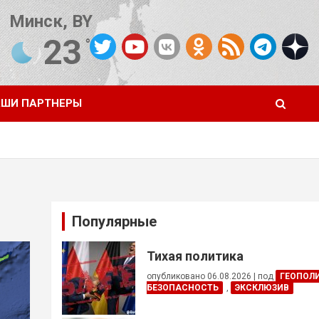
Минск, BY
23
°C
Погода от OpenWeatherMap
ШИ ПАРТНЕРЫ
Популярные
Тихая политика
опубликовано 06.08.2026
|
под
ГЕОПОЛ
БЕЗОПАСНОСТЬ
,
ЭКСКЛЮЗИВ