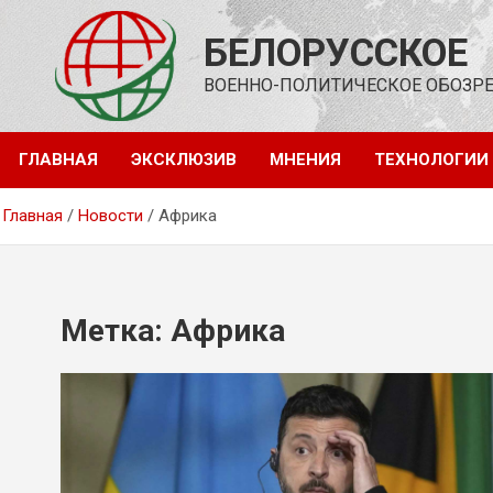
Перейти
к
БЕЛОРУССКОЕ
содержимому
ВОЕННО-ПОЛИТИЧЕСКОЕ ОБОЗР
ГЛАВНАЯ
ЭКСКЛЮЗИВ
МНЕНИЯ
ТЕХНОЛОГИИ
Главная
Новости
Африка
Метка:
Африка