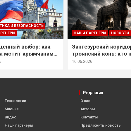
ТИКА И БЕЗОПАСНОСТЬ
АРТНЕРЫ
НАШИ ПАРТНЕРЫ
НОВОСТИ
ённый выбор: как
Зангезурский коридо
а мстит крымчанам
троянский конь: кто 
историческое решение
самом деле осваивае
6
16.06.2026
Армении
Редакция
Технологии
О нас
Мнения
Авторы
Видео
Контакты
Наши партнеры
Предложить новость