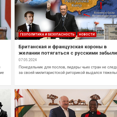
ГЕОПОЛИТИКА И БЕЗОПАСНОСТЬ
НОВОСТИ
Британская и французская короны в
желании потягаться с русскими забыли
про свой голый зад
07.05.2024
е
Понедельник для послов, лидеры чьих стран не след
ие
за своей милитаристской риторикой выдался тяжел