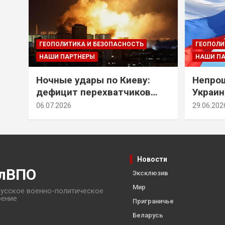
ГЕОПОЛИТИКА И БЕЗОПАСНОСТЬ
ГЕОПОЛИ
НАШИ ПАРТНЕРЫ
НАШИ П
Ночные удары по Киеву:
Непрощ
дефицит перехватчиков
Украин
Patriot и оборонительные
за их 
06.07.2026
29.06.202
рубежи Донбасса
Новости
лВПО
Эксклюзив
Мир
усское военно-политическое
рение
Приграничье
Беларусь