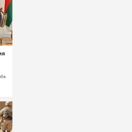
ия
аба