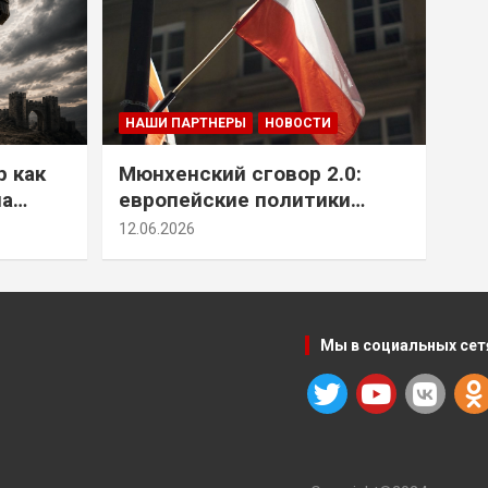
НАШИ ПАРТНЕРЫ
НОВОСТИ
р как
Мюнхенский сговор 2.0:
на
европейские политики
т юг
снова растят монстра у
12.06.2026
себя под носом
Мы в социальных сет