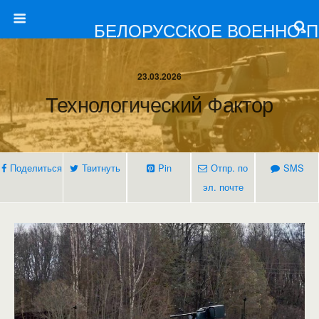
БЕЛОРУССКОЕ ВОЕННО-
23.03.2026
Технологический Фактор
Поделиться
Твитнуть
Pin
Отпр. по
SMS
эл. почте