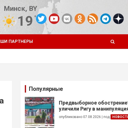
Минск, BY
19
°C
Погода от OpenWeatherMap
ШИ ПАРТНЕРЫ
Популярные
а
Предвыборное обострение
уличили Ригу в манипуляция
Беларусью
опубликовано 07.08.2026
|
под
НОВОСТ