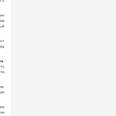
ого
чие
тив
ный
еют
над
ов.
что
ети
м.
ции
их
они