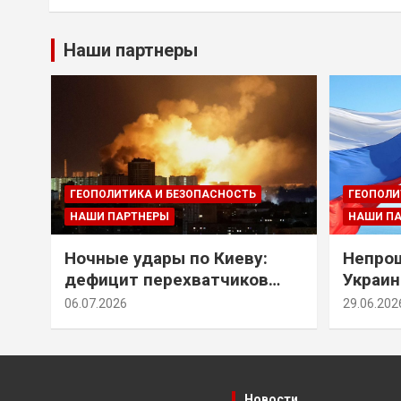
Наши партнеры
ГЕОПОЛИТИКА И БЕЗОПАСНОСТЬ
ГЕОПОЛИ
НАШИ ПАРТНЕРЫ
НАШИ П
Ночные удары по Киеву:
Непрощ
дефицит перехватчиков
Украин
Patriot и оборонительные
за их 
06.07.2026
29.06.202
рубежи Донбасса
Новости