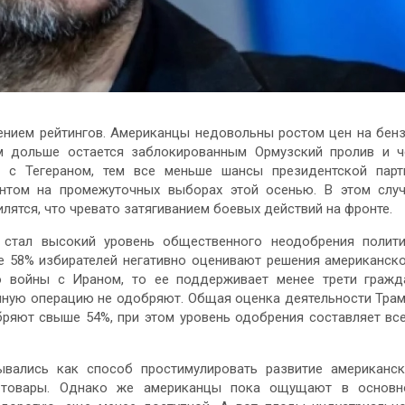
ением рейтингов. Американцы недовольны ростом цен на бен
м дольше остается заблокированным Ормузский пролив и 
 с Тегераном, тем все меньше шансы президентской парт
ентом на промежуточных выборах этой осенью. В этом слу
лятся, что чревато затягиванием боевых действий на фронте.
 стал высокий уровень общественного неодобрения полит
е 58% избирателей негативно оценивают решения американск
о войны с Ираном, то ее поддерживает менее трети гражд
нную операцию не одобряют. Общая оценка деятельности Тра
бряют свыше 54%, при этом уровень одобрения составляет вс
ывались как способ простимулировать развитие американс
е товары. Однако же американцы пока ощущают в основн