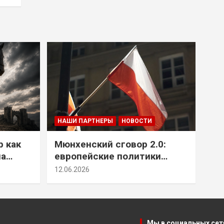
НАШИ ПАРТНЕРЫ
НОВОСТИ
р как
Мюнхенский сговор 2.0:
на
европейские политики
т юг
снова растят монстра у
12.06.2026
себя под носом
Мы в социальных сет