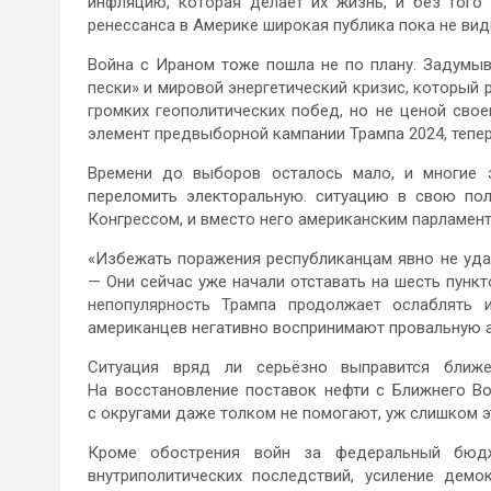
инфляцию, которая делает их жизнь, и без того
ренессанса в Америке широкая публика пока не вид
Война с Ираном тоже пошла не по плану. Задумы
пески» и мировой энергетический кризис, который 
громких геополитических побед, но не ценой свое
элемент предвыборной кампании Трампа 2024, тепер
Времени до выборов осталось мало, и многие э
переломить электоральную. ситуацию в свою пол
Конгрессом, и вместо него американским парламен
«Избежать поражения республиканцам явно не уда
— Они сейчас уже начали отставать на шесть пункт
непопулярность Трампа продолжает ослаблять 
американцев негативно воспринимают провальную а
Ситуация вряд ли серьёзно выправится ближ
На восстановление поставок нефти с Ближнего Во
с округами даже толком не помогают, уж слишком э
Кроме обострения войн за федеральный бюдж
внутриполитических последствий, усиление дем