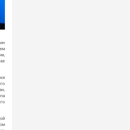
зин
чем
ии,
чае
ики
ого
ан,
мпа
его
кой
ом