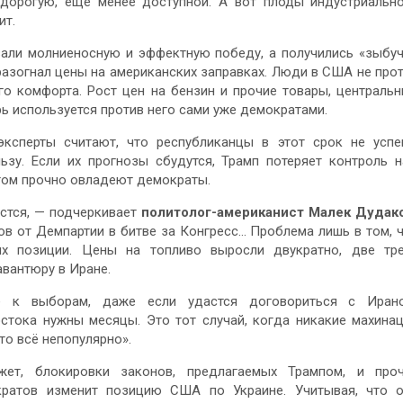
 дорогую, еще менее доступной. А вот плоды индустриальн
ит.
вали молниеносную и эффектную победу, а получились «зыбу
разогнал цены на американских заправках. Люди в США не про
го комфорта. Рост цен на бензин и прочие товары, централь
ь используется против него сами уже демократами.
ксперты считают, что республиканцы в этот срок не усп
ьзу. Если их прогнозы сбудутся, Трамп потеряет контроль 
том прочно овладеют демократы.
стся, — подчеркивает
политолог-американист Малек Дудак
ов от Демпартии в битве за Конгресс… Проблема лишь в том, 
их позиции. Цены на топливо выросли двукратно, две тр
вантюру в Иране.
е к выборам, даже если удастся договориться с Ирано
стока нужны месяцы. Это тот случай, когда никакие махина
то всё непопулярно».
ет, блокировки законов, предлагаемых Трампом, и проч
ократов изменит позицию США по Украине. Учитывая, что 