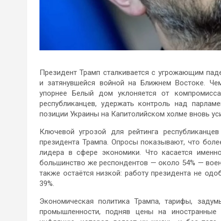
Президент Трамп сталкивается с угрожающим пад
и затянувшейся войной на Ближнем Востоке. Че
упорнее Белый дом уклоняется от компромисса
республиканцев, удержать контроль над парлам
позиции Украины на Капитолийском холме вновь уси
Ключевой угрозой для рейтинга республиканцев
президента Трампа. Опросы показывают, что боле
лидера в сфере экономики. Что касается именн
большинство же респондентов — около 54% — вое
также остаётся низкой: работу президента не одо
39%.
Экономическая политика Трампа, тарифы, задум
промышленности, подняв цены на иностранны