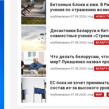
Бетонные блоки и ежи. В Р
учения по отражению воз
вторжения
опубликовано 07.08.2026
|
под
НОВОСТ
Десантники Беларуси и Кит
совместные учения «Стре
— 2026»
опубликовано 07.08.2026
|
под
БЕЛАРУ
Что делать белорусам, чт
мир? Лукашенко назвал пр
опубликовано 07.08.2026
|
под
БЕЛАРУ
ЕС пока не хочет принимать
состав из-за высокого уро
опубликовано 07.08.2026
|
под
МИР
,