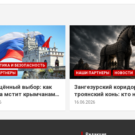
ТИКА И БЕЗОПАСНОСТЬ
АРТНЕРЫ
НАШИ ПАРТНЕРЫ
НОВОСТИ
ённый выбор: как
Зангезурский коридо
а мстит крымчанам
троянский конь: кто 
историческое решение
самом деле осваивае
6
16.06.2026
Армении
Редакция