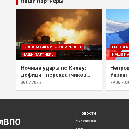
Наши партнеры
ГЕОПОЛИТИКА И БЕЗОПАСНОСТЬ
ГЕОПОЛИ
НАШИ ПАРТНЕРЫ
НАШИ П
Ночные удары по Киеву:
Непрощ
дефицит перехватчиков
Украин
Patriot и оборонительные
за их 
06.07.2026
29.06.202
рубежи Донбасса
Новости
лВПО
Эксклюзив