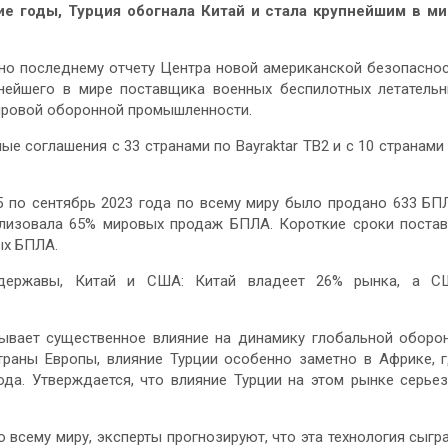
е годы, Турция обогнала Китай и стала крупнейшим в м
но последнему отчету Центра новой американской безопасно
пнейшего в мире поставщика военных беспилотных летатель
мировой оборонной промышленности.
 соглашения с 33 странами по Bayraktar TB2 и с 10 странами
5 по сентябрь 2023 года по всему миру было продано 633 БП
ализовала 65% мировых продаж БПЛА. Короткие сроки поста
ых БПЛА.
 державы, Китай и США: Китай владеет 26% рынка, а С
ывает существенное влияние на динамику глобальной оборо
раны Европы, влияние Турции особенно заметно в Африке, 
ода. Утверждается, что влияние Турции на этом рынке серье
всему миру, эксперты прогнозируют, что эта технология сыгр