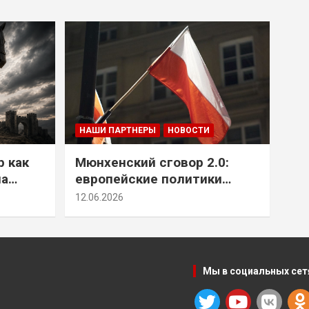
НАШИ ПАРТНЕРЫ
НОВОСТИ
р как
Мюнхенский сговор 2.0:
на
европейские политики
т юг
снова растят монстра у
12.06.2026
себя под носом
Мы в социальных сет