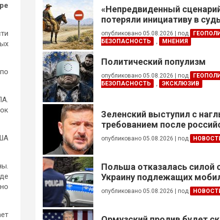
ире
«Непредвиденный сценари
потеряли инициативу в су
конфликте
сти
опубликовано 05.08.2026
|
под
ГЕОПОЛ
БЕЗОПАСНОСТЬ
,
МНЕНИЯ
ных
Политический популизм
 по
опубликовано 05.08.2026
|
под
ГЕОПОЛ
БЕЗОПАСНОСТЬ
,
ЭКСКЛЮЗИВ
ЛА.
вок
Зеленский выступил с наг
требованием после россий
ША
опубликовано 05.08.2026
|
под
НОВОСТ
ны.
Польша отказалась силой 
где
Украину подлежащих моби
зно
опубликовано 05.08.2026
|
под
НОВОСТ
ает
Ормузский пролив будет ск