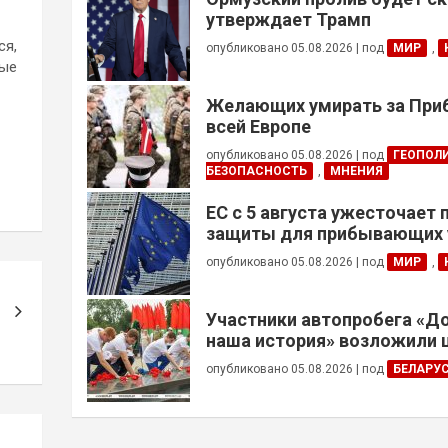
утверждает Трамп
ся,
опубликовано 05.08.2026
|
под
МИР
,
ные
Желающих умирать за Приб
всей Европе
опубликовано 05.08.2026
|
под
ГЕОПОЛ
БЕЗОПАСНОСТЬ
,
МНЕНИЯ
ЕС с 5 августа ужесточает
защиты для прибывающих 
призывного возраста
опубликовано 05.08.2026
|
под
МИР
,
Участники автопробега «Д
наша история» возложили 
Брестской крепости
опубликовано 05.08.2026
|
под
БЕЛАРУ