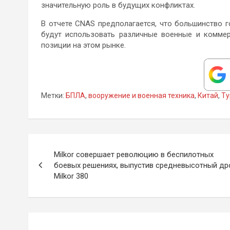
значительную роль в будущих конфликтах.
В отчете CNAS предполагается, что большинство г
будут использовать различные военные и коммер
позиции на этом рынке.
Метки:
БПЛА
,
вооружение и военная техника
,
Китай
,
Ту
Навигация
Milkor совершает революцию в беспилотных
по
боевых решениях, выпустив средневысотный др
Milkor 380
записям