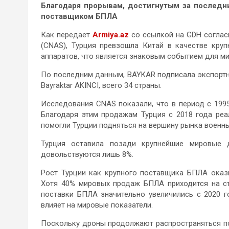
Благодаря прорывам, достигнутым за последни
поставщиком БПЛА
Как передает
Armiya.az
со ссылкой на GDH соглас
(CNAS), Турция превзошла Китай в качестве кру
аппаратов, что является знаковым событием для 
По последним данным, BAYKAR подписала экспортные
Bayraktar AKINCI, всего 34 страны.
Исследования CNAS показали, что в период с 199
Благодаря этим продажам Турция с 2018 года ре
помогли Турции подняться на вершину рынка военн
Турция оставила позади крупнейшие мировые
довольствуются лишь 8%.
Рост Турции как крупного поставщика БПЛА оказ
Хотя 40% мировых продаж БПЛА приходится на ст
поставки БПЛА значительно увеличились с 2020 г
влияет на мировые показатели.
Поскольку дроны продолжают распространяться по 