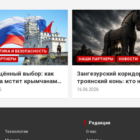
ТИКА И БЕЗОПАСНОСТЬ
АРТНЕРЫ
НАШИ ПАРТНЕРЫ
НОВОСТИ
ённый выбор: как
Зангезурский коридо
а мстит крымчанам
троянский конь: кто 
историческое решение
самом деле осваивае
6
16.06.2026
Армении
Редакция
Технологии
О нас