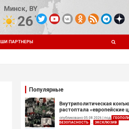
Минск, BY
26
°C
Погода от OpenWeatherMap
ШИ ПАРТНЕРЫ
Популярные
Внутриполитическая конъ
растоптала «европейские 
опубликовано 05.08.2026
|
под
ГЕОПОЛ
БЕЗОПАСНОСТЬ
,
ЭКСКЛЮЗИВ