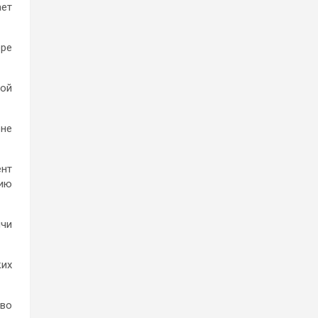
ает
ере
рой
оне
ент
нию
ячи
ких
во