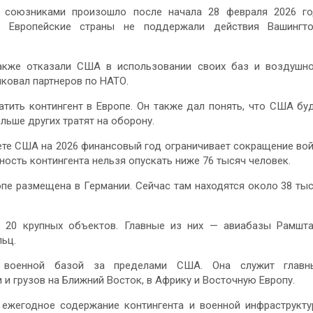
 союзниками произошло после начала 28 февраля 2026 г
. Европейские страны не поддержали действия Вашингто
акже отказали США в использовании своих баз и воздушн
иковал партнеров по НАТО.
тить контингент в Европе. Он также дал понять, что США бу
ьше других тратят на оборону.
те США на 2026 финансовый год ограничивает сокращение во
ность контингента нельзя опускать ниже 76 тысяч человек.
опе размещена в Германии. Сейчас там находятся около 38 ты
 20 крупных объектов. Главные из них — авиабазы Рамшт
ьц.
й военной базой за пределами США. Она служит главн
 и грузов на Ближний Восток, в Африку и Восточную Европу.
 ежегодное содержание контингента и военной инфраструкт