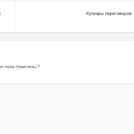
с
Кулуары переговоров
ые поля помечены
*