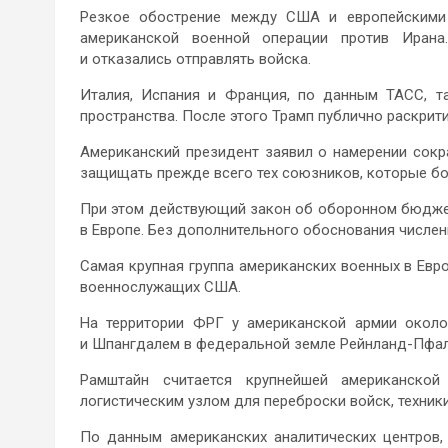
Резкое обострение между США и европейскими
американской военной операции против Ирана
и отказались отправлять войска.
Италия, Испания и Франция, по данным ТАСС, т
пространства. После этого Трамп публично раскрит
Американский президент заявил о намерении сокра
защищать прежде всего тех союзников, которые бол
При этом действующий закон об оборонном бюдже
в Европе. Без дополнительного обоснования числен
Самая крупная группа американских военных в Евр
военнослужащих США.
На территории ФРГ у американской армии около
и Шпангдалем в федеральной земле Рейнланд-Пфал
Рамштайн считается крупнейшей американско
логистическим узлом для переброски войск, техники
По данным американских аналитических центров,