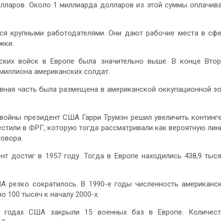
олларов. Около 1 миллиарда долларов из этой суммы оплачив
ся крупными работодателями. Они дают рабочие места в сф
жки.
ских войск в Европе была значительно выше. В конце Вто
 миллиона американских солдат.
новная часть была размещена в американской оккупационной з
 войны президент США Гарри Трумэн решил увеличить континг
естили в ФРГ, которую тогда рассматривали как вероятную ли
овора.
т достиг в 1957 году. Тогда в Европе находились 438,9 тыс
А резко сократилось. В 1990-е годы численность американс
о 100 тысяч к началу 2000-х.
 годах США закрыли 15 военных баз в Европе. Количест