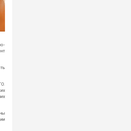
но-
ент
сть
ТО.
ких
них
ны
ции