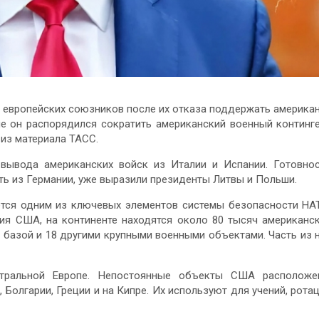
 европейских союзников после их отказа поддержать америка
е он распорядился сократить американский военный континг
 из материала ТАСС.
вывода американских войск из Италии и Испании. Готовно
ть из Германии, уже выразили президенты Литвы и Польши.
ется одним из ключевых элементов системы безопасности НА
ия США, на континенте находятся около 80 тысяч американс
 базой и 18 другими крупными военными объектами. Часть из 
нтральной Европе. Непостоянные объекты США расположе
, Болгарии, Греции и на Кипре. Их используют для учений, рота