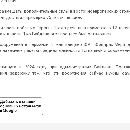
7 тысяч.
 размещать дополнительные силы в восточноевропейских стра
ент достигал примерно 75 тысяч человек.
и часть войск из Европы. Тогда речь шла примерно о 12 тыся
а к власти Джо Байдена этот процесс был остановлен.
вооружений в Германии. 3 мая канцлер ФРГ Фридрих Мерц 
не наземные ракеты средней дальности Tomahawk и современ
тигнута в 2024 году при администрации Байдена. Поста
снил задержку тем, что эти вооружения сейчас нужны са