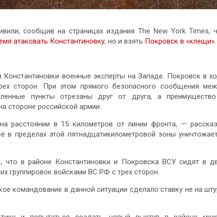
дивили, сообщив на страницах издания The New York Times, 
ремя атаковать Константиновку
, но и взять
Покровск в «клещи».
 Константиновки военные эксперты на Западе. Покровск в х
рех сторон. При этом прямого безопасного сообщения ме
еленные пункты отрезаны друг от друга, а преимуществ
на стороне российской армии.
на расстоянии в 15 километров от линии фронта, — расска
ё в пределах этой пятнадцатикилометровой зоны уничтожае
о, что в районе Константиновки и Покровска ВСУ сидят в д
их группировок войсками ВС РФ с трех сторон.
кое командование в данной ситуации сделало ставку не на шт