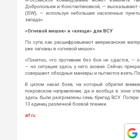
«Российское командование может изменить та
Добропольем и Константиновкой, — высказывают с
(ISW), — используя небольшие населенные пункт
запада».
«Огневой мешок» и «клещи» для ВСУ
По сути, как расшифровывают американские матер
уже загнаны в «огневой мешок».
«Понятно, что противник без боя не сдастся, —
— но ситуация здесь у него аховая. Сейчас прекра
совершают обходные маневры и пытаются взять Пок
В целом накал боев, на который обратил вниман
покровском направлении, да и вообще в зоне отв
здесь были разгромлены семь бригад ВСУ. Потери 
13 единиц различной боевой техники.
aif.ru