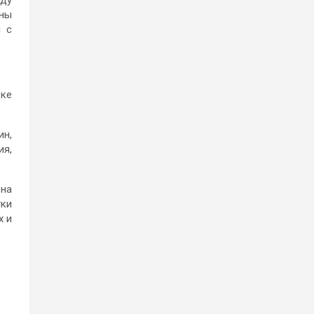
ду
йны
я с
вке
ин,
ия,
 на
тки
х и