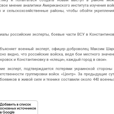
ктику и попытаться создать новый выступ в районе меж
вое мнение аналитики Американского института изучения во
ы и сельскохозяйственные районы, чтобы обойти укреплени
иалы российские эксперты, боевые части ВСУ в Константино
 объясняет военный эксперт, офицер-доброволец Максим Шар
сно видно, что российские войска, ведя бои местного значен
ровск и Константиновку в «клещи», каждый город в свои».
ие эксперт, подтверждается потерями украинской стороны
етственности группировки войск «Центр». За предыдущие су
боевиков в живой силе и технике составили около 440 военны