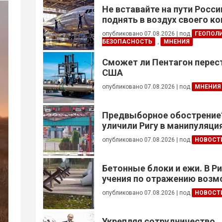
Не вставайте на пути Росс
поднять в воздух своего к
опубликовано 07.08.2026
|
под
ГЕОПОЛ
БЕЗОПАСНОСТЬ
,
МНЕНИЯ
Сможет ли Пентагон перес
США
опубликовано 07.08.2026
|
под
МНЕНИЯ
Предвыборное обострение
уличили Ригу в манипуляция
Беларусью
опубликовано 07.08.2026
|
под
НОВОСТ
Бетонные блоки и ежи. В Р
учения по отражению воз
вторжения
опубликовано 07.08.2026
|
под
НОВОСТ
Укрепляя сотрудничество