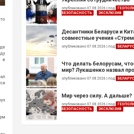
опубликовано 07.08.2026
|
под
ГЕОПОЛ
БЕЗОПАСНОСТЬ
,
ЭКСКЛЮЗИВ
что
Десантники Беларуси и Кит
совместные учения «Стре
— 2026»
опубликовано 07.08.2026
|
под
БЕЛАРУ
оде
жду
о в
Что делать белорусам, чт
мир? Лукашенко назвал пр
зал
опубликовано 07.08.2026
|
под
БЕЛАРУ
тся
Мир через силу. А дальше?
вух
опубликовано 07.08.2026
|
под
ГЕОПОЛ
БЕЗОПАСНОСТЬ
,
ЭКСКЛЮЗИВ
урм