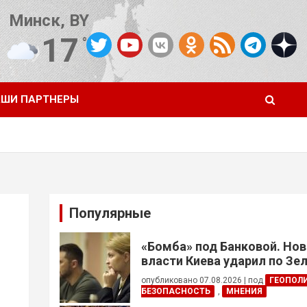
Минск, BY
17
°C
Погода от OpenWeatherMap
ШИ ПАРТНЕРЫ
Популярные
«Бомба» под Банковой. Но
власти Киева ударил по Зе
опубликовано 07.08.2026
|
под
ГЕОПОЛ
БЕЗОПАСНОСТЬ
,
МНЕНИЯ