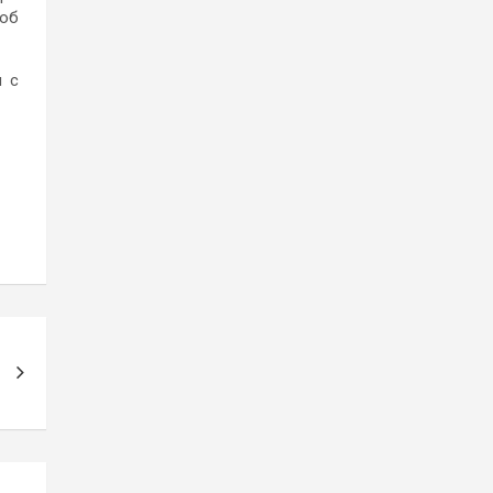
 об
н с