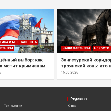
ТИКА И БЕЗОПАСНОСТЬ
АРТНЕРЫ
НАШИ ПАРТНЕРЫ
НОВОСТИ
ённый выбор: как
Зангезурский коридо
а мстит крымчанам
троянский конь: кто 
историческое решение
самом деле осваивае
6
16.06.2026
Армении
Редакция
Технологии
О нас