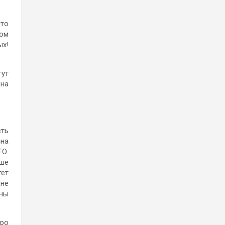
сто
ном
ых!
гут
 на
сть
ина
ТО.
ьше
тет
 не
ины
про