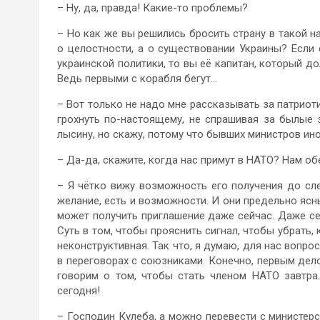
– Ну, да, правда! Какие-то проблемы?
– Но как же вы решились бросить страну в такой н
о целостности, а о существовании Украины? Если
украинской политики, то вы её капитан, который д
Ведь первыми с корабля бегут…
– Вот только не надо мне рассказывать за патриоти
грохнуть по-настоящему, не спрашивая за былые 
лысину, но скажу, потому что бывших министров ин
– Да-да, скажите, когда нас примут в НАТО? Нам об
– Я чётко вижу возможность его получения до сл
желание, есть и возможности. И они предельно ясны
может получить приглашение даже сейчас. Даже се
Суть в том, чтобы прояснить сигнал, чтобы убрать,
неконструктивная. Так что, я думаю, для нас вопро
в переговорах с союзниками. Конечно, первым дел
говорим о том, чтобы стать членом НАТО завтра
сегодня!
– Господин Кулеба, а можно перевести с министерс