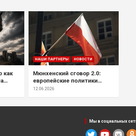
НАШИ ПАРТНЕРЫ
НОВОСТИ
р как
Мюнхенский сговор 2.0:
на
европейские политики
т юг
снова растят монстра у
12.06.2026
себя под носом
Мы в социальных сет