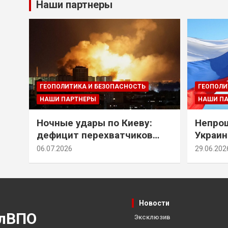
Наши партнеры
ГЕОПОЛИТИКА И БЕЗОПАСНОСТЬ
ГЕОПОЛИ
НАШИ ПАРТНЕРЫ
НАШИ П
Ночные удары по Киеву:
Непрощ
дефицит перехватчиков
Украин
Patriot и оборонительные
за их 
06.07.2026
29.06.202
рубежи Донбасса
Новости
лВПО
Эксклюзив