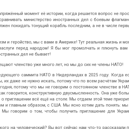
апряжённый момент её истории, когда решается вопрос не про
 сравнивать министерство иностранных дел с боевым флагма
олжен покидать тонущий корабль последним, а не в числе перв
зм и геройство, мы с вами в Америке! Тут реальная жизнь и мо
заслуги перед народом! Я бы мог промолчать и плюнуть вам
остранных дел не бывает!
ещают членство уже много лет, но мы до сих не члены НАТО!
едующего саммита НАТО в Нидерландах в 2025 году. Когда е
, их даже не нужно искать, потому что по всем расчётам Укра
годня, потому что мы не говорим о постоянном членстве в НА
 как говорится, конструктивную двусмысленность. Она уже бол
с о приглашении всё ещё на столе. Мы отдаем этой теме приори
ом и главным образом, с США. Мы ясно хотим дать понять: мы
. Мы говорим о том, чтобы получить приглашение для Укра
кого на человеческий? Вы вот сейчас нам что-то рассказали 