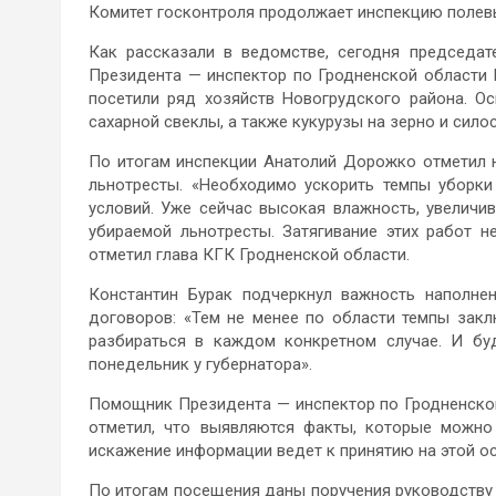
Комитет госконтроля продолжает инспекцию полевы
Как рассказали в ведомстве, сегодня председа
Президента — инспектор по Гродненской области 
посетили ряд хозяйств Новогрудского района. О
сахарной свеклы, а также кукурузы на зерно и силос
По итогам инспекции Анатолий Дорожко отметил 
льнотресты. «Необходимо ускорить темпы уборки
условий. Уже сейчас высокая влажность, увеличив
убираемой льнотресты. Затягивание этих работ 
отметил глава КГК Гродненской области.
Константин Бурак подчеркнул важность наполне
договоров: «Тем не менее по области темпы зак
разбираться в каждом конкретном случае. И бу
понедельник у губернатора».
Помощник Президента — инспектор по Гродненской
отметил, что выявляются факты, которые можно 
искажение информации ведет к принятию на этой о
По итогам посещения даны поручения руководству