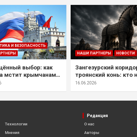
ТИКА И БЕЗОПАСНОСТЬ
АРТНЕРЫ
НАШИ ПАРТНЕРЫ
НОВОСТИ
ённый выбор: как
Зангезурский коридо
а мстит крымчанам
троянский конь: кто 
историческое решение
самом деле осваивае
6
16.06.2026
Армении
Редакция
Технологии
О нас
Мнения
Авторы