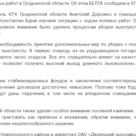
х работ в Гродненской области. Об этом БЕЛТА сообщили в КГ
тель КГК Гродненской области Анатолий Дорожко и помощ
Константин Бурак изучили ситуацию с ходом полевых работ. 
сновное внимание было уделено процессам уборки льнотрес
.
необходимость принятия дополнительных мер по уборке с по
 льнотресты. В первую очередь из-за ухудшающихся погод
ается число осадков. Все это отрицательно влияет на качес
не позволит получить высокий выход длинного льноволокна»
ния стабилизационных фондов и заключения соответствую
лючения договоров достаточно невысокие. Поэтому тоже бу
дут даны поручения, в том числе на аппаратном совещани
 области также уделил особое внимание посевной кампании.
трактовать как приписки и искажения, обратив внимание, 
снове нецелесообразного решения.
 Новогрудского района и директору ОАО «Дворецкий льнозаво