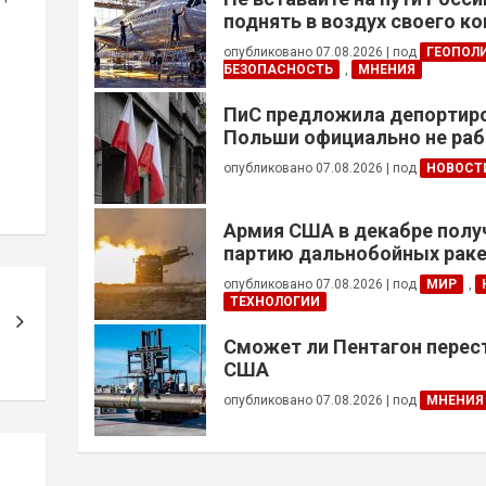
поднять в воздух своего к
опубликовано 07.08.2026
|
под
ГЕОПОЛ
БЕЗОПАСНОСТЬ
,
МНЕНИЯ
ПиС предложила депортиро
Польши официально не ра
украинцев призывного воз
опубликовано 07.08.2026
|
под
НОВОСТ
Армия США в декабре полу
партию дальнобойных раке
примененных против Ирана
опубликовано 07.08.2026
|
под
МИР
,
ТЕХНОЛОГИИ
Сможет ли Пентагон перес
США
опубликовано 07.08.2026
|
под
МНЕНИЯ