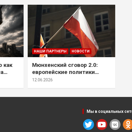
НАШИ ПАРТНЕРЫ
НОВОСТИ
р как
Мюнхенский сговор 2.0:
на
европейские политики
т юг
снова растят монстра у
12.06.2026
себя под носом
Мы в социальных сет