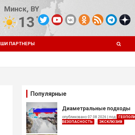
Минск, BY
13
°C
Погода от OpenWeatherMap
ШИ ПАРТНЕРЫ
Популярные
Диаметральные подходы
опубликовано 07.08.2026
|
под
ГЕОПОЛ
БЕЗОПАСНОСТЬ
,
ЭКСКЛЮЗИВ