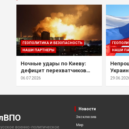
ГЕОПОЛИТИКА И БЕЗОПАСНОСТЬ
ГЕОПОЛИ
НАШИ ПАРТНЕРЫ
НАШИ П
Ночные удары по Киеву:
Непрощ
дефицит перехватчиков
Украин
Patriot и оборонительные
за их 
06.07.2026
29.06.202
рубежи Донбасса
Новости
лВПО
Эксклюзив
Мир
усское военно-политическое