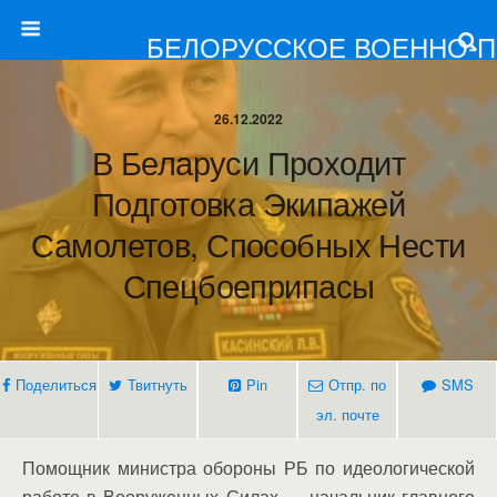
БЕЛОРУССКОЕ ВОЕННО-
26.12.2022
В Беларуси Проходит
Подготовка Экипажей
Самолетов, Способных Нести
Спецбоеприпасы
Поделиться
Твитнуть
Pin
Отпр. по
SMS
эл. почте
Помощник министра обороны РБ по идеологической
работе в Вооруженных Силах — начальник главного