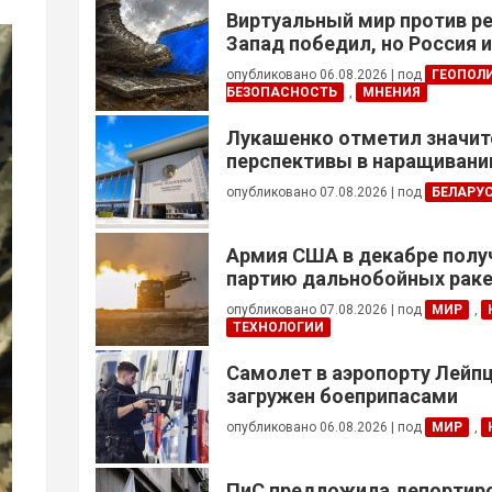
Виртуальный мир против р
Запад победил, но Россия 
опубликовано 06.08.2026
|
под
ГЕОПОЛ
БЕЗОПАСНОСТЬ
,
МНЕНИЯ
Лукашенко отметил значи
перспективы в наращивании
реализации проектов с Кот
опубликовано 07.08.2026
|
под
БЕЛАРУ
Армия США в декабре полу
партию дальнобойных раке
примененных против Ирана
опубликовано 07.08.2026
|
под
МИР
,
ТЕХНОЛОГИИ
Самолет в аэропорту Лейпц
загружен боеприпасами
опубликовано 06.08.2026
|
под
МИР
,
ПиС предложила депортиро