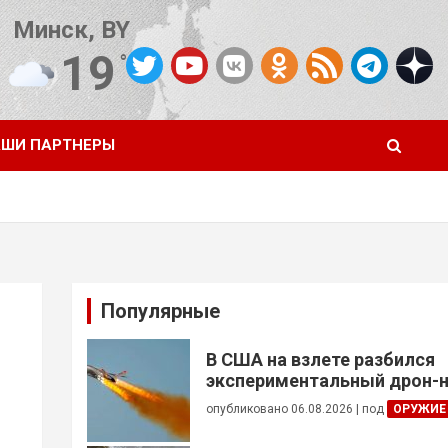
Минск, BY
19
°C
Погода от OpenWeatherMap
ШИ ПАРТНЕРЫ
Популярные
В США на взлете разбился
экспериментальный дрон-н
опубликовано 06.08.2026
|
под
ОРУЖИЕ