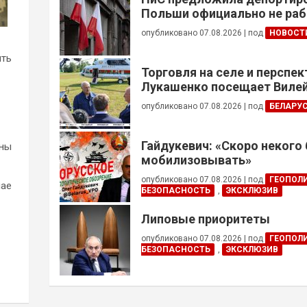
Польши официально не ра
украинцев призывного воз
опубликовано 07.08.2026
|
под
НОВОСТ
ять
Торговля на селе и перспе
Лукашенко посещает Вилей
опубликовано 07.08.2026
|
под
БЕЛАРУ
Гайдукевич: «Скоро некого
аны
мобилизовывать»
опубликовано 07.08.2026
|
под
ГЕОПОЛ
чае
БЕЗОПАСНОСТЬ
,
ЭКСКЛЮЗИВ
Липовые приоритеты
опубликовано 07.08.2026
|
под
ГЕОПОЛ
БЕЗОПАСНОСТЬ
,
ЭКСКЛЮЗИВ