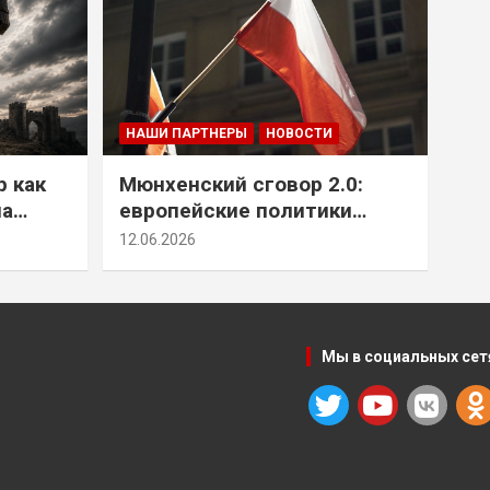
НАШИ ПАРТНЕРЫ
НОВОСТИ
р как
Мюнхенский сговор 2.0:
на
европейские политики
т юг
снова растят монстра у
12.06.2026
себя под носом
Мы в социальных сет