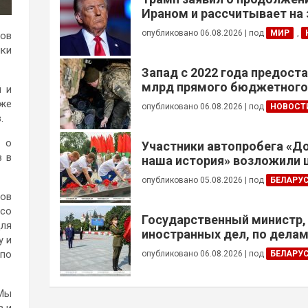
Ираном и рассчитывает на
сделки
опубликовано 06.08.2026
|
под
МИР
,
ков
ики
Запад с 2022 года предоста
млрд прямого бюджетног
й и
финансирования — глава Н
кже
опубликовано 06.08.2026
|
под
НОВОСТ
Украины
.
 о
Участники автопробега «Д
в в
наша история» возложили 
Брестской крепости
опубликовано 05.08.2026
|
под
БЕЛАРУ
тов
 со
Государственный министр,
для
иностранных дел, по дела
у и
общин за рубежом и африк
 по
опубликовано 06.08.2026
|
под
БЕЛАРУ
Алжира возложил венок к 
Победы
 Мы