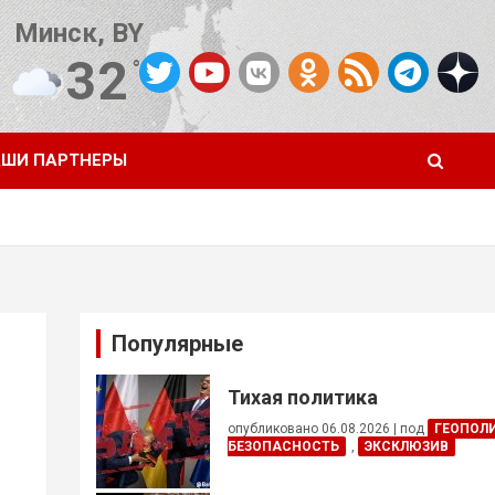
Минск, BY
32
°C
Погода от OpenWeatherMap
ШИ ПАРТНЕРЫ
Популярные
Тихая политика
опубликовано 06.08.2026
|
под
ГЕОПОЛ
БЕЗОПАСНОСТЬ
,
ЭКСКЛЮЗИВ