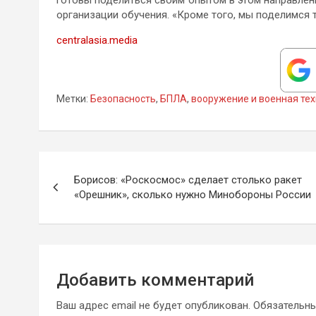
готовы поделиться своим опытом в этом направлен
организации обучения. «Кроме того, мы поделимся 
centralasia.media
Метки:
Безопасность
,
БПЛА
,
вооружение и военная те
Навигация
Борисов: «Роскосмос» сделает столько ракет
по
«Орешник», сколько нужно Минобороны России
записям
Добавить комментарий
Ваш адрес email не будет опубликован.
Обязательн