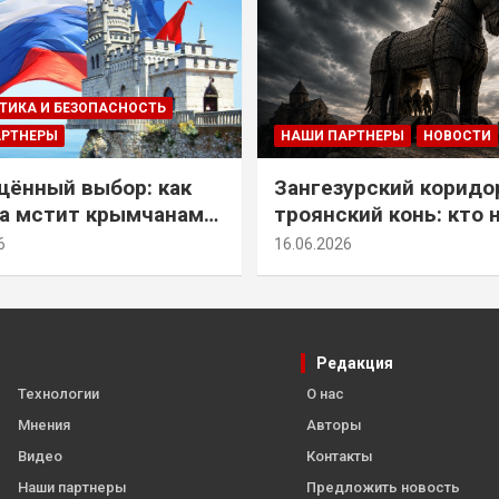
ТИКА И БЕЗОПАСНОСТЬ
АРТНЕРЫ
НАШИ ПАРТНЕРЫ
НОВОСТИ
ённый выбор: как
Зангезурский коридо
а мстит крымчанам
троянский конь: кто 
историческое решение
самом деле осваивае
6
16.06.2026
Армении
Редакция
Технологии
О нас
Мнения
Авторы
Видео
Контакты
Наши партнеры
Предложить новость