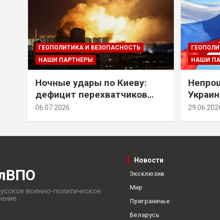
ГЕОПОЛИТИКА И БЕЗОПАСНОСТЬ
ГЕОПОЛИ
НАШИ ПАРТНЕРЫ
НАШИ П
Ночные удары по Киеву:
Непрощ
дефицит перехватчиков
Украин
Patriot и оборонительные
за их 
06.07.2026
29.06.202
рубежи Донбасса
Новости
лВПО
Эксклюзив
Мир
усское военно-политическое
рение
Приграничье
Беларусь