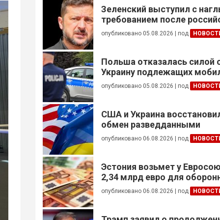
Зеленский выступил с наг
требованием после россий
опубликовано 05.08.2026
|
под
НОВОСТ
Польша отказалась силой 
Украину подлежащих моби
опубликовано 05.08.2026
|
под
НОВОСТ
США и Украина восстанови
обмен разведданными
опубликовано 06.08.2026
|
под
НОВОСТ
Эстония возьмет у Евросою
2,34 млрд евро для оборо
опубликовано 06.08.2026
|
под
НОВОСТ
Трамп заявил о продолжени