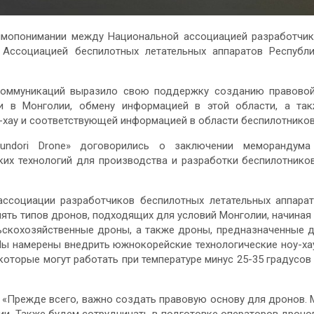
имопонимании между Национальной ассоциацией разработчи
 Ассоциацией беспилотных летательных аппаратов Республ
 коммуникаций выразило свою поддержку созданию правово
и в Монголии, обмену информацией в этой области, а та
-хау и соответствующей информацией в области беспилотников
Sundori Drone» договорились о заключении меморандума
их технологий для производства и разработки беспилотнико
ссоциации разработчиков беспилотных летательных аппара
пять типов дронов, подходящих для условий Монголии, начиная
ьскохозяйственные дроны, а также дроны, предназначенные 
Мы намерены внедрить южнокорейские технологические ноу-ха
которые могут работать при температуре минус 25-35 градусов
 «Прежде всего, важно создать правовую основу для дронов.