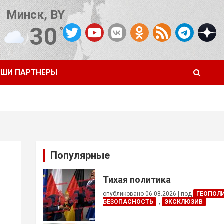
Минск, BY
30
°C
Погода от OpenWeatherMap
ШИ ПАРТНЕРЫ
Популярные
Тихая политика
опубликовано 06.08.2026
|
под
ГЕОПОЛ
БЕЗОПАСНОСТЬ
,
ЭКСКЛЮЗИВ