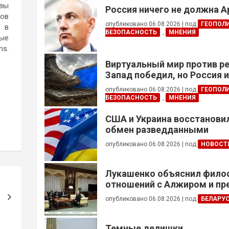
овы
Россия ничего не должна 
ков
опубликовано 06.08.2026
|
под
ГЕОПОЛ
д в
БЕЗОПАСНОСТЬ
,
МНЕНИЯ
рые
ms.
Виртуальный мир против р
Запад победил, но Россия 
опубликовано 06.08.2026
|
под
ГЕОПОЛ
БЕЗОПАСНОСТЬ
,
МНЕНИЯ
США и Украина восстанови
обмен разведданными
опубликовано 06.08.2026
|
под
НОВОСТ
Лукашенко объяснил фил
отношений с Алжиром и п
ускорить реализацию дого
опубликовано 06.08.2026
|
под
БЕЛАРУ
Темные делишки