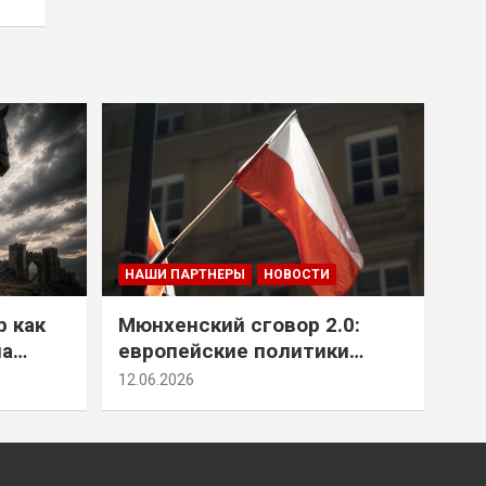
НАШИ ПАРТНЕРЫ
НОВОСТИ
р как
Мюнхенский сговор 2.0:
на
европейские политики
т юг
снова растят монстра у
12.06.2026
себя под носом