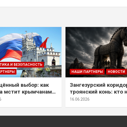
ТИКА И БЕЗОПАСНОСТЬ
АРТНЕРЫ
НАШИ ПАРТНЕРЫ
НОВОСТИ
ённый выбор: как
Зангезурский коридо
а мстит крымчанам
троянский конь: кто 
историческое решение
самом деле осваивае
6
16.06.2026
Армении