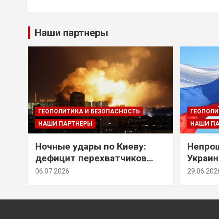
Наши партнеры
ГЕОПОЛИТИКА И БЕЗОПАСНОСТЬ
ГЕОПОЛИ
НАШИ ПАРТНЕРЫ
НАШИ П
Ночные удары по Киеву:
Непрощ
дефицит перехватчиков
Украин
Patriot и оборонительные
за их 
06.07.2026
29.06.202
рубежи Донбасса