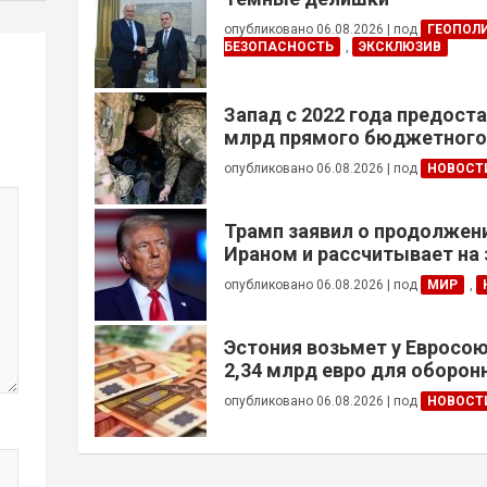
опубликовано 06.08.2026
|
под
ГЕОПОЛ
БЕЗОПАСНОСТЬ
,
ЭКСКЛЮЗИВ
Запад с 2022 года предоста
млрд прямого бюджетног
финансирования — глава Н
опубликовано 06.08.2026
|
под
НОВОСТ
Украины
Трамп заявил о продолжени
Ираном и рассчитывает на
сделки
опубликовано 06.08.2026
|
под
МИР
,
Эстония возьмет у Евросою
2,34 млрд евро для оборо
опубликовано 06.08.2026
|
под
НОВОСТ