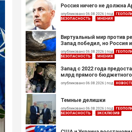
Россия ничего не должна 
опубликовано 06.08.2026
|
под
ГЕОПОЛ
БЕЗОПАСНОСТЬ
,
МНЕНИЯ
Виртуальный мир против р
Запад победил, но Россия 
опубликовано 06.08.2026
|
под
ГЕОПОЛ
БЕЗОПАСНОСТЬ
,
МНЕНИЯ
Запад с 2022 года предоста
млрд прямого бюджетног
финансирования — глава Н
опубликовано 06.08.2026
|
под
НОВОСТ
Украины
Темные делишки
опубликовано 06.08.2026
|
под
ГЕОПОЛ
БЕЗОПАСНОСТЬ
,
ЭКСКЛЮЗИВ
США и Украина восстанови