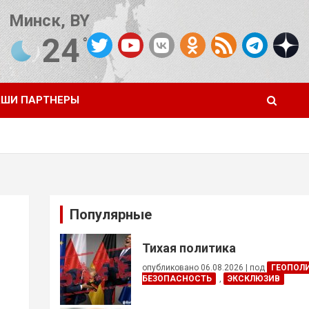
Минск, BY
24
°C
Погода от OpenWeatherMap
ШИ ПАРТНЕРЫ
Популярные
Тихая политика
опубликовано 06.08.2026
|
под
ГЕОПОЛ
БЕЗОПАСНОСТЬ
,
ЭКСКЛЮЗИВ