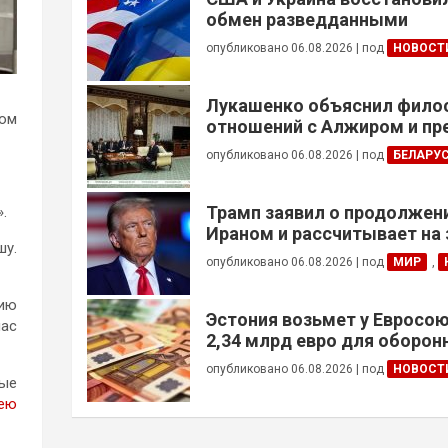
обмен разведданными
опубликовано 06.08.2026
|
под
НОВОСТ
Лукашенко объяснил фил
лом
отношений с Алжиром и п
ускорить реализацию дого
опубликовано 06.08.2026
|
под
БЕЛАРУ
Трамп заявил о продолжени
.
Ираном и рассчитывает на
шу.
сделки
опубликовано 06.08.2026
|
под
МИР
,
нию
Эстония возьмет у Евросою
нас
2,34 млрд евро для оборо
опубликовано 06.08.2026
|
под
НОВОСТ
ные
ею