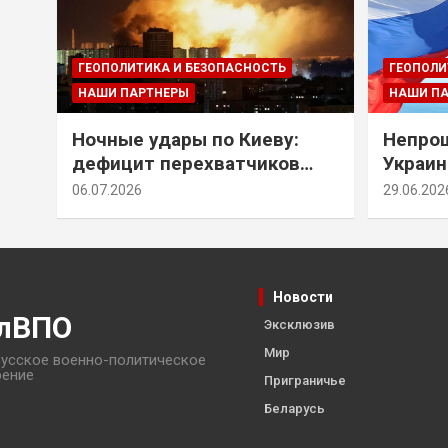
ГЕОПОЛИТИКА И БЕЗОПАСНОСТЬ
ГЕОПОЛИ
НАШИ ПАРТНЕРЫ
НАШИ П
Ночные удары по Киеву:
Непрощ
дефицит перехватчиков
Украин
Patriot и оборонительные
за их 
06.07.2026
29.06.202
рубежи Донбасса
Новости
лВПО
Эксклюзив
Мир
усское военно-политическое
рение
Приграничье
Беларусь