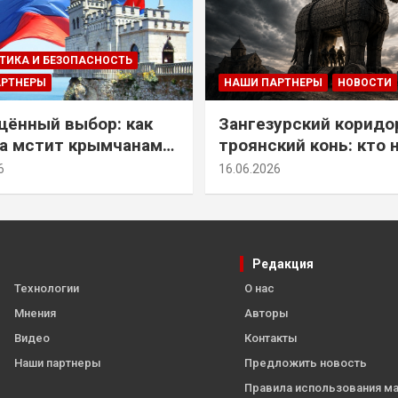
ТИКА И БЕЗОПАСНОСТЬ
АРТНЕРЫ
НАШИ ПАРТНЕРЫ
НОВОСТИ
ённый выбор: как
Зангезурский коридо
а мстит крымчанам
троянский конь: кто 
историческое решение
самом деле осваивае
6
16.06.2026
Армении
Редакция
Технологии
О нас
Мнения
Авторы
Видео
Контакты
Наши партнеры
Предложить новость
Правила использования м