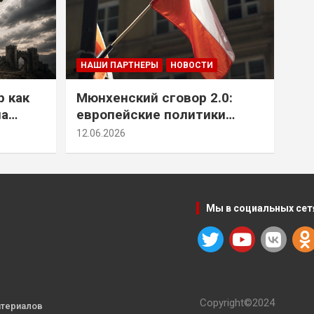
НАШИ ПАРТНЕРЫ
НОВОСТИ
р как
Мюнхенский сговор 2.0:
на
европейские политики
т юг
снова растят монстра у
12.06.2026
себя под носом
Мы в социальных сет
Copyright©2024
атериалов