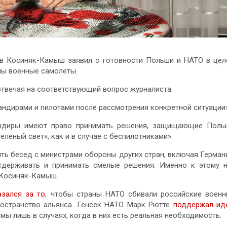
в Косиняк-Камыш заявил о готовности Польши и НАТО в це
ны военные самолеты.
отвечая на соответствующий вопрос журналиста.
андирами и пилотами после рассмотрения конкретной ситуации»
андиры имеют право принимать решения, защищающие Поль
леный свет», как и в случае с беспилотниками».
ять бесед с министрами обороны других стран, включая Герма
 сдерживать и принимать смелые решения. Именно к этому 
 Косиняк-Камыш.
азался за то
, чтобы страны НАТО сбивали российские воен
ространство альянса. Генсек НАТО Марк Рютте
поддержал ид
имы лишь в случаях, когда в них есть реальная необходимость.