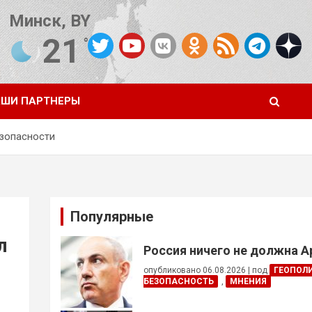
Минск, BY
21
°C
Погода от OpenWeatherMap
ШИ ПАРТНЕРЫ
зопасности
Популярные
л
Россия ничего не должна 
опубликовано 06.08.2026
|
под
ГЕОПОЛ
БЕЗОПАСНОСТЬ
,
МНЕНИЯ