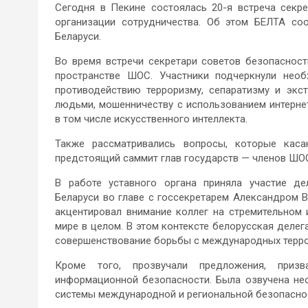
Сегодня в Пекине состоялась 20-я встреча секр
организации сотрудничества. Об этом БЕЛТА со
Беларуси.
Во время встречи секретари советов безопаснос
пространстве ШОС. Участники подчеркнули необ
противодействию терроризму, сепаратизму и экс
людьми, мошенничеству с использованием интерне
в том числе искусственного интеллекта.
Также рассматривались вопросы, которые каса
предстоящий саммит глав государств — членов ШО
В работе уставного органа приняла участие де
Беларуси во главе с госсекретарем Александром 
акцентировал внимание коллег на стремительном 
мире в целом. В этом контексте белорусская деле
совершенствование борьбы с международных терро
Кроме того, прозвучали предложения, приз
информационной безопасности. Была озвучена нео
системы международной и региональной безопасно