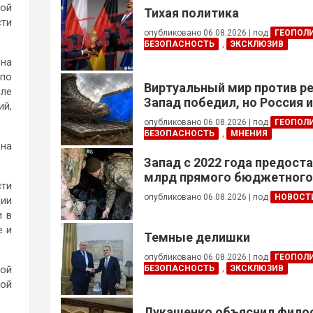
кой
Тихая политика
сти
опубликовано 06.08.2026
|
под
ГЕОПОЛ
БЕЗОПАСНОСТЬ
,
ЭКСКЛЮЗИВ
 на
 по
Виртуальный мир против р
вле
Запад победил, но Россия 
ий,
опубликовано 06.08.2026
|
под
ГЕОПОЛ
БЕЗОПАСНОСТЬ
,
МНЕНИЯ
 на
Запад с 2022 года предоста
млрд прямого бюджетног
сти
финансирования — глава Н
опубликовано 06.08.2026
|
под
НОВОСТ
ции
Украины
и в
е и
Темные делишки
опубликовано 06.08.2026
|
под
ГЕОПОЛ
ой
БЕЗОПАСНОСТЬ
,
ЭКСКЛЮЗИВ
вой
Лукашенко объяснил фил