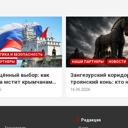
ТИКА И БЕЗОПАСНОСТЬ
АРТНЕРЫ
НАШИ ПАРТНЕРЫ
НОВОСТИ
ённый выбор: как
Зангезурский коридо
а мстит крымчанам
троянский конь: кто 
историческое решение
самом деле осваивае
6
16.06.2026
Армении
Редакция
Технологии
О нас