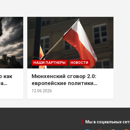
НАШИ ПАРТНЕРЫ
НОВОСТИ
р как
Мюнхенский сговор 2.0:
на
европейские политики
т юг
снова растят монстра у
12.06.2026
себя под носом
Мы в социальных сет