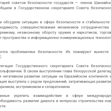
етарей советов безопасности государств — членов Шанхайс
общили в Государственном секретариате Совета безопасно
ти обсудили ситуацию в сфере безопасности и стабильности
ходимость совершенствования механизмов сотрудничества
тремизму, незаконному обороту оружия и наркотиков, торго
т-пространства и информационно-коммуникационных технолог
ются проблематики безопасности. Их планируют вынести
С.
легация Государственного секретариата Совета безопасно
Вольфовичем. В своем выступлении глава белорусской делега
и негативном развитии ситуации на Евразийском континенте 
гация выступила с рядом предложений, затрагивающих развити
ризмом, экстремизмом и сепаратизмом.
ванные укрепить взаимодействие в сфере международн
бходимость развития диалога в интересах строительства но
сти.