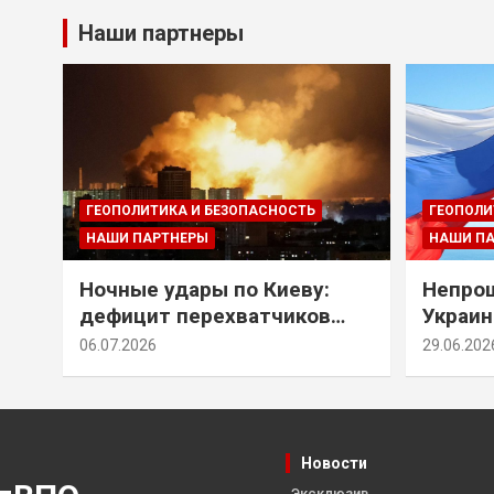
Наши партнеры
ГЕОПОЛИТИКА И БЕЗОПАСНОСТЬ
ГЕОПОЛИ
НАШИ ПАРТНЕРЫ
НАШИ П
Ночные удары по Киеву:
Непрощ
дефицит перехватчиков
Украин
Patriot и оборонительные
за их 
06.07.2026
29.06.202
рубежи Донбасса
Новости
Эксклюзив