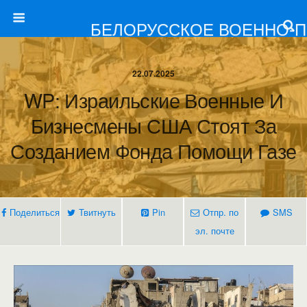
БЕЛОРУССКОЕ ВОЕННО-
22.07.2025
WP: Израильские Военные И
Бизнесмены США Стоят За
Созданием Фонда Помощи Газе
Поделиться
Твитнуть
Pin
Отпр. по
SMS
эл. почте