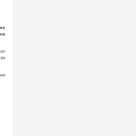
щее
на
ких
ная
ния