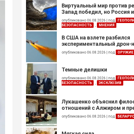
Виртуальный мир против р
Запад победил, но Россия 
опубликовано 06.08.2026
|
под
ГЕОПОЛ
БЕЗОПАСНОСТЬ
,
МНЕНИЯ
В США на взлете разбился
экспериментальный дрон-н
опубликовано 06.08.2026
|
под
ОРУЖИЕ
Темные делишки
опубликовано 06.08.2026
|
под
ГЕОПОЛ
БЕЗОПАСНОСТЬ
,
ЭКСКЛЮЗИВ
Лукашенко объяснил фил
отношений с Алжиром и п
ускорить реализацию дого
опубликовано 06.08.2026
|
под
БЕЛАРУ
Мягкая сила