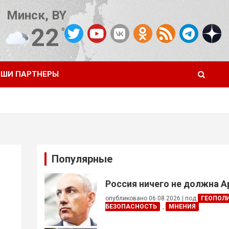
Минск, BY
22
°C
Погода от OpenWeatherMap
ШИ ПАРТНЕРЫ
Популярные
Россия ничего не должна 
опубликовано 06.08.2026
|
под
ГЕОПОЛ
БЕЗОПАСНОСТЬ
,
МНЕНИЯ