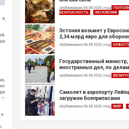
опубликовано 06.08.2026
|
под
ГЕОПОЛ
БЕЗОПАСНОСТЬ
,
ЭКСКЛЮЗИВ
и в
Эстония возьмет у Евросою
ей,
2,34 млрд евро для оборо
гда
опубликовано 06.08.2026
|
под
НОВОСТ
Государственный министр,
иностранных дел, по дела
общин за рубежом и африк
опубликовано 06.08.2026
|
под
БЕЛАРУ
Алжира возложил венок к 
у,
Победы
имо
Самолет в аэропорту Лейпц
ода
загружен боеприпасами
. —
опубликовано 06.08.2026
|
под
МИР
,
 и
,