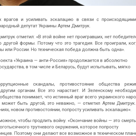
х врагов и усиливать эскалацию в связи с происходящим
народный депутат Украины Артем Дмитрук.
итрук отметил: «В этой войне нет проигравших, нет победител
о другой формы. Потому что это трагедия. Все проиграли, ко
ы или России. Но техническая победа должна быть одна».
роекта «Украина — анти-Россия» продолжается в абсолютно
осударства, в том числе и Беларусь, будут испытывать, мягко
ррупционные скандалы, противостояние общества режим
другим органам. Все это нарастает. И Зеленскому необход
 общества понимает, что истинный враг всего украинского нар
а может быть другой, это неважно, — отметил Артем Дмитрук
иях, новом противостоянии, попросту усиливать эскалацию».
ожное, чтобы продлить войну. «Окончание войны — это смерть
ноготысячного трутневого окружения, которое попросту
аинцев. Поэтому они делают все возможное в техническом плане