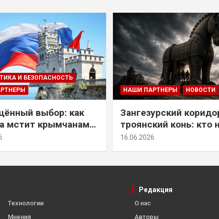
ТИКА И БЕЗОПАСНОСТЬ
АРТНЕРЫ
НАШИ ПАРТНЕРЫ
НОВОСТИ
ённый выбор: как
Зангезурский коридо
а мстит крымчанам
троянский конь: кто 
историческое решение
самом деле осваивае
6
16.06.2026
Армении
Редакция
Технологии
О нас
Мнения
Авторы