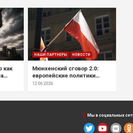
НАШИ ПАРТНЕРЫ
НОВОСТИ
р как
Мюнхенский сговор 2.0:
на
европейские политики
т юг
снова растят монстра у
12.06.2026
себя под носом
Мы в социальных сет