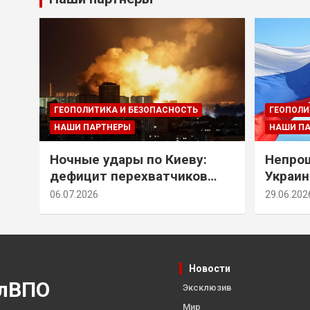
ГЕОПОЛИТИКА И БЕЗОПАСНОСТЬ
ГЕОПОЛИ
НАШИ ПАРТНЕРЫ
НАШИ П
Ночные удары по Киеву:
Непрощ
дефицит перехватчиков
Украин
Patriot и оборонительные
за их 
06.07.2026
29.06.202
рубежи Донбасса
Новости
лВПО
Эксклюзив
Мир