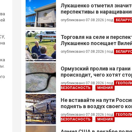
Лукашенко отметил значи
перспективы в наращивании
тва
реализации проектов с Кот
щей
опубликовано 07.08.2026
|
под
БЕЛАРУ
Торговля на селе и перспе
СУ,
Лукашенко посещает Вилей
 на
опубликовано 07.08.2026
|
под
БЕЛАРУ
ика
ды.
Ормузский пролив на грани
происходит, чего хотят сто
ого
это приведет?
опубликовано 07.08.2026
|
под
ГЕОПОЛ
БЕЗОПАСНОСТЬ
,
МНЕНИЯ
Не вставайте на пути Росс
поднять в воздух своего к
опубликовано 07.08.2026
|
под
ГЕОПОЛ
БЕЗОПАСНОСТЬ
,
МНЕНИЯ
Армия США в декабре полу