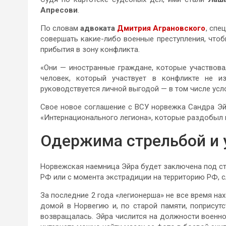
Апресови
.
По словам
адвоката
Дмитрия Аграновского
, спе
совершать какие-либо военные преступления, чтоб
прибытия в зону конфликта.
«Они — иностранные граждане, которые участвова
человек, который участвует в конфликте не из
руководствуется личной выгодой — в том числе усл
Свое новое соглашение с ВСУ норвежка Сандра Эйр
«Интернационального легиона», которые раздобыл 
Одержима стрельбой и 
Норвежская наемница Эйра будет заключена под ст
РФ или с момента экстрадиции на территорию РФ, с
За последние 2 года «легионерша» не все время на
домой в Норвегию и, по старой памяти, поприсут
возвращалась. Эйра числится на должности военно