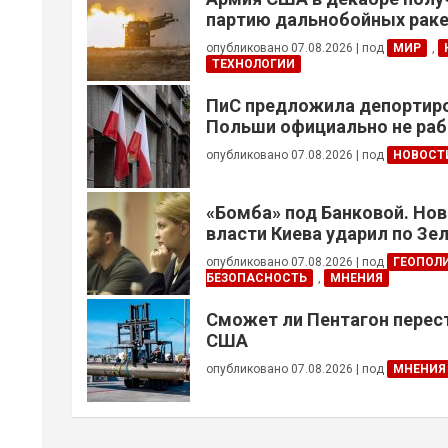
партию дальнобойных раке
примененных против Ирана
опубликовано 07.08.2026
|
под
МИР
,
ТЕХНОЛОГИИ
ПиС предложила депортиро
Польши официально не ра
украинцев призывного воз
опубликовано 07.08.2026
|
под
НОВОСТ
«Бомба» под Банковой. Но
власти Киева ударил по Зе
опубликовано 07.08.2026
|
под
ГЕОПОЛ
БЕЗОПАСНОСТЬ
,
МНЕНИЯ
Сможет ли Пентагон перес
США
опубликовано 07.08.2026
|
под
МНЕНИЯ