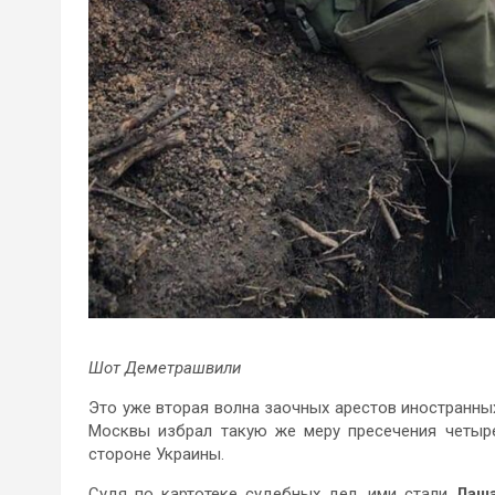
Шот Деметрашвили
Это уже вторая волна заочных арестов иностранны
Москвы избрал такую же меру пресечения четыре
стороне Украины.
Судя по картотеке судебных дел, ими стали
Лаша