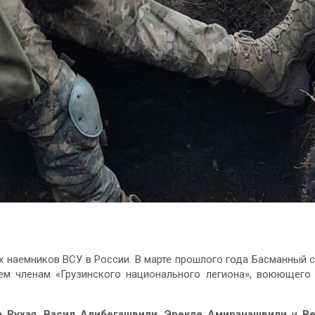
х наемников ВСУ в России. В марте прошлого года Басманный 
м членам «Грузинского национального легиона», воюющего
 Рухая
,
Васил Алибегашвили
,
Эрекле Амиранашвили
и
Ве