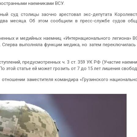
ностранными наемниками ВСУ.
нный суд столицы заочно арестовал экс-депутата Королевс
два месяца. Об этом сообщили в пресс-службе судов об
ченных и медийных наемниц «Интернационального легиона» В
. Сперва выполняла функции медика, но затем переключилась
туплений, предусмотренных ч. 3 ст. 359 УК РФ (Участие наемн
о этой статье ей может грозить от 7 до 15 лет лишения свобо
в отношении заместителя командира «Грузинского национальн