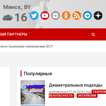
Минск, BY
16
°C
Погода от OpenWeatherMap
ШИ ПАРТНЕРЫ
д иностранными наемниками ВСУ
Популярные
Диаметральные подходы
опубликовано 07.08.2026
|
под
ГЕОПОЛ
БЕЗОПАСНОСТЬ
,
ЭКСКЛЮЗИВ