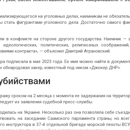
циализирующегося на уголовных делах, наемникам не обязател
ы стать фигурантами уголовного дела. Достаточно самого фа
ли в конфликте на стороне другого государства. Наемник — 
 идеологических, политических, религиозных соображений
овиями контракта», — объяснил Дмитрий Аграновский.
а подписала в мае 2023 года. Ее имя можно найти в докумен
и обнародовал хакер, известный под ником «Джокер ДНР».
убийствами
ражу сроком на 2 месяца с момента ее задержания на террито
ледует из заявления судебной пресс-службы.
ходилась на Украине. Несколько раз она позволяла себе съезд
ствовать на заседании Саамского парламента страны, но все
го инструктора в 37-й отдельной бригаде морской пехоты ВСУ