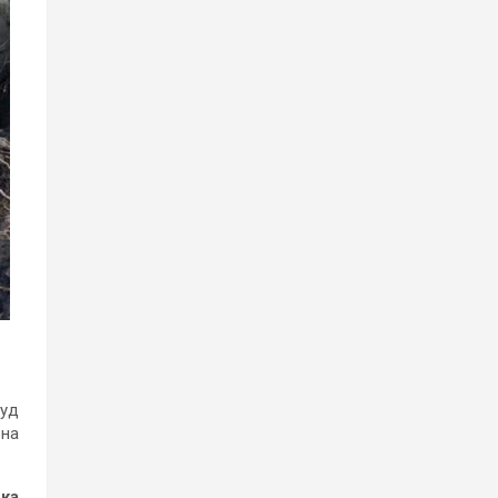
суд
 на
ка