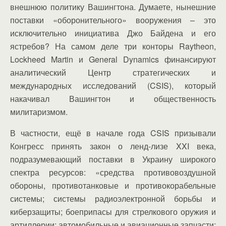
внешнюю политику Вашингтона. Думаете, нынешние
поставки «оборонительного» вооружения – это
исключительно инициатива Джо Байдена и его
ястребов? На самом деле три конторы Raytheon,
Lockheed Martin и General Dynamics финансируют
аналитический Центр стратегических и
международных исследований (CSIS), который
накачивал Вашингтон и общественность
милитаризмом.
В частности, ещё в начале года CSIS призывали
Конгресс принять закон о ленд-лизе XXI века,
подразумевающий поставки в Украину широкого
спектра ресурсов: «средства противовоздушной
обороны, противотанковые и противокорабельные
системы; системы радиоэлектронной борьбы и
киберзащиты; боеприпасы для стрелкового оружия и
артиллерии; автомобильные и авиационные запчасти;