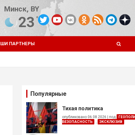
Минск, BY
23
°C
Погода от OpenWeatherMap
ШИ ПАРТНЕРЫ
Популярные
Тихая политика
опубликовано 06.08.2026
|
под
ГЕОПОЛ
БЕЗОПАСНОСТЬ
,
ЭКСКЛЮЗИВ