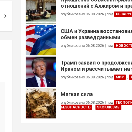
отношений с Алжиром и п
ускорить реализацию дого
опубликовано 06.08.2026
|
под
БЕЛАРУ
США и Украина восстанови
обмен разведданными
опубликовано 06.08.2026
|
под
НОВОСТ
Трамп заявил о продолжени
Ираном и рассчитывает на
сделки
опубликовано 06.08.2026
|
под
МИР
,
Мягкая сила
опубликовано 06.08.2026
|
под
ГЕОПОЛ
БЕЗОПАСНОСТЬ
,
ЭКСКЛЮЗИВ