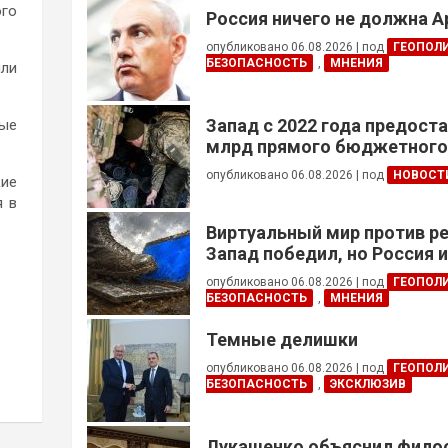
ого
Россия ничего не должна 
опубликовано 06.08.2026
|
под
ГЕОПОЛ
БЕЗОПАСНОСТЬ
,
МНЕНИЯ
ыли
Запад с 2022 года предоста
рые
млрд прямого бюджетног
финансирования — глава Н
опубликовано 06.08.2026
|
под
НОВОСТ
кие
Украины
я в
Виртуальный мир против р
Запад победил, но Россия 
опубликовано 06.08.2026
|
под
ГЕОПОЛ
БЕЗОПАСНОСТЬ
,
МНЕНИЯ
Темные делишки
опубликовано 06.08.2026
|
под
ГЕОПОЛ
БЕЗОПАСНОСТЬ
,
ЭКСКЛЮЗИВ
Лукашенко объяснил фил