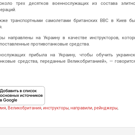
 около трех десятков военнослужащих из состава элитн
ераций.
акже транспортными самолетами британских ВВС в Киев б
я.
ры направлены на Украину в качестве инструкторов, кото
 поставленные противотанковые средства.
нослужащих прибыла на Украину, чтобы обучить украинс
нковые средства, переданные Великобританией», — говоритс
мия
,
Великобритания
,
инструкторы
,
направили
,
рейнджеры
,