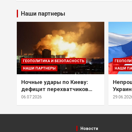
Наши партнеры
ГЕОПОЛИТИКА И БЕЗОПАСНОСТЬ
ГЕОПОЛИ
НАШИ ПАРТНЕРЫ
НАШИ П
Ночные удары по Киеву:
Непрощ
дефицит перехватчиков
Украин
Patriot и оборонительные
за их 
06.07.2026
29.06.202
рубежи Донбасса
Новости