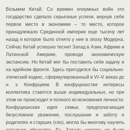
Возьмем Китай. Со времен опиумных войн это
государство сделало серьезные успехи, вернув себе
первое место в экономике – то место, которое
принадлежало Срединной империи еще тысячу лет
назад и которое было отнято у нее в эпоху Модерна.
Сейчас Китай успешно теснит Запад в Азии, Африке и
Латинской Америке, проводя экономическую
экспансию. Но Китай мог бы поставить себе задачу и
на идейном фронте. Здесь пригодился бы социально-
этический кодекс, сформулированный в VI–V веках до
н. э. Конфуцием. В конфуцианстве интересы
коллектива ставятся выше индивидуальных, но при
этом не происходит и полного исчезновения личности.
Конфуцианская идея семьи, предполагающая
безусловное уважение, послушание и заботу о
родителях и старших (сяо), могла бы многому научить
западное общество. Да, Западу никогда не было