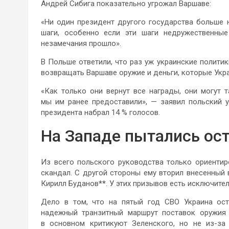
Андрей Сибига показательно угрожал Варшаве:
«Ни один президент другого государства больше 
шаги, особенно если эти шаги недружественны
незамечания прошло».
В Польше ответили, что раз уж украинские политик
возвращать Варшаве оружие и деньги, которые Укра
«Как только они вернут все награды, они могут т
мы им ранее предоставили», — заявил польский 
президента набрал 14 % голосов.
На Западе пытались ос
Из всего польского руководства только ориенти
скандал. С другой стороны ему вторил внесенный
Кирилл Буданов
**
. У этих призывов есть исключите
Дело в том, что на пятый год СВО Украина ост
надежный транзитный маршрут поставок оружия
в основном критикуют Зеленского, но не из-за