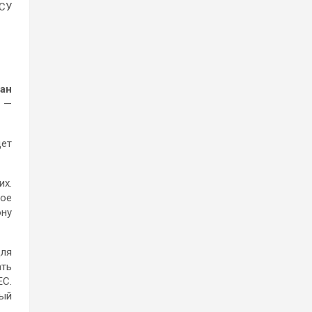
ВСУ
ран
, —
дет
их.
рое
ону
для
ать
ЕС.
ный