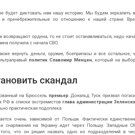
не будет диктовать нам нашу историю. Мы будем зеркалить 
е и пренебрежительные по отношению к нашей стране. Вр
и возвращают ордена, то не стоит останавливаться, надо нач
ина получила с начала СВО.
акже вернуть деньги, оружие, боеприпасы и все остальное, 
ультраправый
политик
Славомир Менцен
, который на выбо
тановить скандал
рованный на Брюссель
премьер
Дональд Туск призвал погас
 в РФ в списки экстремистов
глава администрации Зеленск
льно практическая подоплека.
ается очень зависимой от Польши. Фактически единствен
 и снаряжения на Украину идет через Польшу. Западные 
 того, что он решил назвать одно из подразделений в че