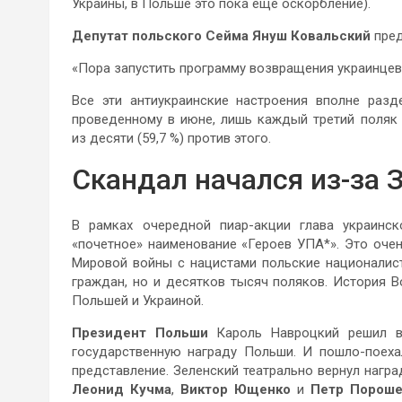
Украины, в Польше это пока еще оскорбление).
Депутат польского Сейма
Януш Ковальский
пред
«Пора запустить программу возвращения украинцев 
Все эти антиукраинские настроения вполне разд
проведенному в июне, лишь каждый третий поляк 
из десяти (59,7 %) против этого.
Скандал начался из-за 
В рамках очередной пиар-акции глава украинс
«почетное» наименование «Героев УПА*». Это оче
Мировой войны с нацистами польские националист
граждан, но и десятков тысяч поляков. История 
Польшей и Украиной.
Президент Польши
Кароль Навроцкий решил 
государственную награду Польши. И пошло-поеха
представление. Зеленский театрально вернул нагр
Леонид Кучма
,
Виктор Ющенко
и
Петр Пороше