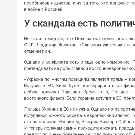
пособников нацистов, а из-за того, что конфликт
в войне с Россией.
У скандала есть полити
Не стоит ожидать, что Польша остановит поставк
СНГ
Владимир Жарихин. «Слишком уж велика нена
отмечает он.
Однако у конфликта есть и еще одно измерение: П
претендовать на роль главной восточноевропейской
«Украина по многим позициям является прямым ко
Вступив в ЕС, Киев будет конкурировать за фин
сейчас получает Варшава. Кроме того, Польша —
восточного фланга. Если Украина вступит в ЕС, поня
Польше Украине в ЕС не нужна. Однако из-за против
вступления южного соседа в европейский альянс. Т
это за поляков. Например, Венгрия Виктора Орбана.
И теперь полякам самим приходится искать поводы,
предлог по очень болезненному для польского общ