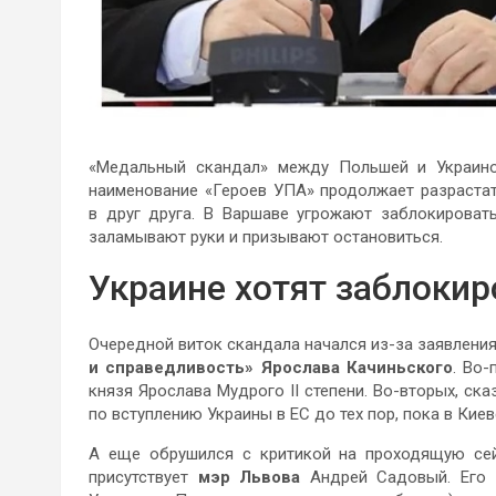
«Медальный скандал» между Польшей и Украино
наименование «Героев УПА» продолжает разрастат
в друг друга. В Варшаве угрожают заблокироват
заламывают руки и призывают остановиться.
Украине хотят заблокир
Очередной виток скандала начался из-за заявлени
и справедливость»
Ярослава Качиньского
. Во
князя Ярослава Мудрого II степени. Во-вторых, ск
по вступлению Украины в ЕС до тех пор, пока в Кие
А еще обрушился с критикой на проходящую се
присутствует
мэр Львова
Андрей Садовый. Его К