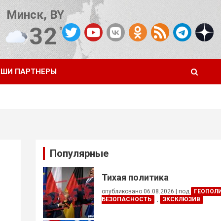
Минск, BY
32
°C
Погода от OpenWeatherMap
ШИ ПАРТНЕРЫ
Популярные
Тихая политика
опубликовано 06.08.2026
|
под
ГЕОПОЛ
БЕЗОПАСНОСТЬ
,
ЭКСКЛЮЗИВ