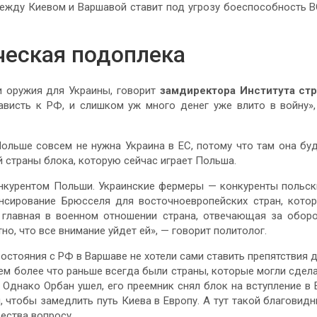
 между Киевом и Варшавой ставит под угрозу боеспособность 
ческая подоплека
и оружия для Украины, говорит
замдиректора Института ст
висть к РФ, и слишком уж много денег уже влито в войну»
ольше совсем не нужна Украина в ЕС, потому что там она бу
 страны блока, которую сейчас играет Польша.
нкурентом Польши. Украинские фермеры — конкуренты польск
ансирование Брюсселя для восточноевропейских стран, кото
 главная в военном отношении страна, отвечающая за обор
тно, что все внимание уйдет ей», — говорит политолог.
остояния с РФ в Варшаве не хотели сами ставить препятствия 
ем более что раньше всегда были страны, которые могли сдел
 Однако Орбан ушел, его преемник снял блок на вступление в 
 чтобы замедлить путь Киева в Европу. А тут такой благовид
ества вопросу.