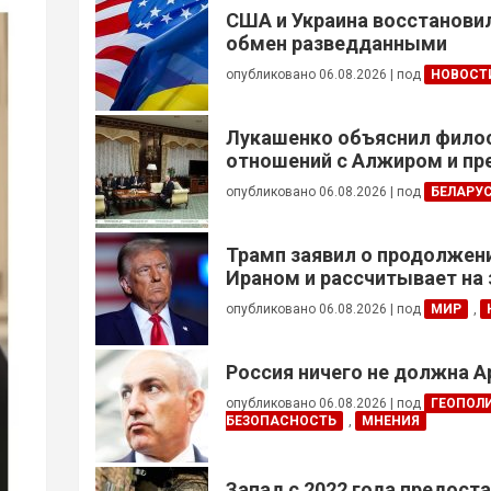
США и Украина восстанови
обмен разведданными
опубликовано 06.08.2026
|
под
НОВОСТ
Лукашенко объяснил фил
отношений с Алжиром и п
ускорить реализацию дого
опубликовано 06.08.2026
|
под
БЕЛАРУ
Трамп заявил о продолжени
Ираном и рассчитывает на
сделки
опубликовано 06.08.2026
|
под
МИР
,
Россия ничего не должна 
опубликовано 06.08.2026
|
под
ГЕОПОЛ
БЕЗОПАСНОСТЬ
,
МНЕНИЯ
Запад с 2022 года предоста