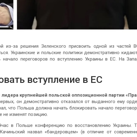
й из-за решения Зеленского присвоить одной из частей 
ься. Украинские и польские политики демонстративно кидаю
ь начало переговоров по вступлению Украины в ЕС. На Зап
овать вступление в ЕС
я
лидера крупнейшей польской оппозиционной партии «Пр
-первых, он демонстративно отказался от выданного ему орд
азал, что Польша должна начать блокировать начало перегово
ве не изменят позицию.
йчас в Польше конференцию по восстановлению Украины. 
ачиньский назвал «бандеровцем» (в отличие от современ