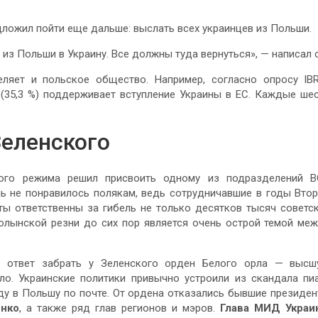
ложил пойти еще дальше: выслать всех украинцев из Польши.
из Польши в Украину. Все должны туда вернуться», — написал о
еляет и польское общество. Например, согласно опросу IBR
(35,3 %) поддерживает вступление Украины в ЕС. Каждые ше
Зеленского
кого режима решил присвоить одному из подразделений 
нь не понравилось полякам, ведь сотрудничавшие в годы Вто
ы ответственны за гибель не только десятков тысяч советс
Волынской резни до сих пор является очень острой темой ме
в ответ забрать у Зеленского орден Белого орла — выс
ло. Украинские политики привычно устроили из скандала пи
аду в Польшу по почте. От ордена отказались бывшие президе
нко
, а также ряд глав регионов и мэров.
Глава МИД Украи