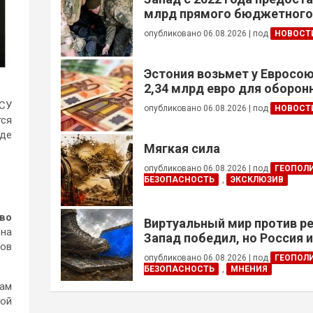
млрд прямого бюджетног
финансирования — глава Н
опубликовано 06.08.2026
|
под
НОВОСТ
Украины
Эстония возьмет у Евросою
2,34 млрд евро для оборо
ВСУ
опубликовано 06.08.2026
|
под
НОВОСТ
тся
аде
Мягкая сила
опубликовано 06.08.2026
|
под
ГЕОПОЛ
БЕЗОПАСНОСТЬ
,
ЭКСКЛЮЗИВ
аво
Виртуальный мир против р
ена
Запад победил, но Россия 
ров
опубликовано 06.08.2026
|
под
ГЕОПОЛ
БЕЗОПАСНОСТЬ
,
МНЕНИЯ
Там
ной