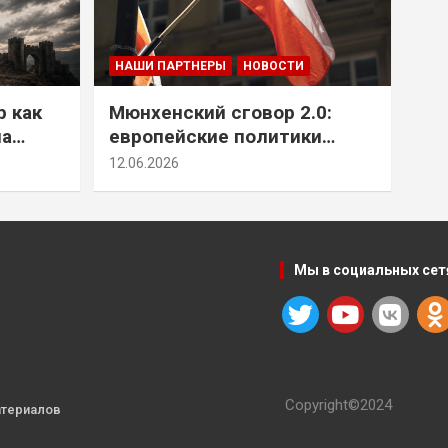
НАШИ ПАРТНЕРЫ
НОВОСТИ
р как
Мюнхенский сговор 2.0:
на
европейские политики
т юг
снова растят монстра у
12.06.2026
себя под носом
Мы в социальных сет
Copyright©2024
атериалов