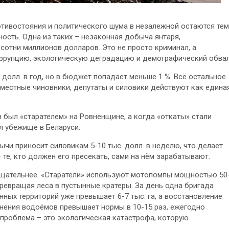
тивостояния и политического шума в незалежной остаются тем
ность. Одна из таких – незаконная добыча янтаря,
сотни миллионов долларов. Это не просто криминал, а
коррупцию, экологическую деградацию и демографический обвал
долл. в год, но в бюджет попадает меньше 1 %. Всё остальное
, местные чиновники, депутаты и силовики действуют как едина
он был «старателем» на Ровненщине, а когда «откаты» стали
л убежище в Беларуси.
чи приносит силовикам 5-10 тыс. долл. в неделю, что делает
е, кто должен его пресекать, сами на нём зарабатывают.
тщательнее. «Старатели» используют мотопомпы мощностью 50
 превращая леса в пустынные кратеры. За день одна бригада
ных территорий уже превышает 6-7 тыс. га, а восстановление
знения водоёмов превышает нормы в 10-15 раз, ежегодно
я проблема – это экологическая катастрофа, которую