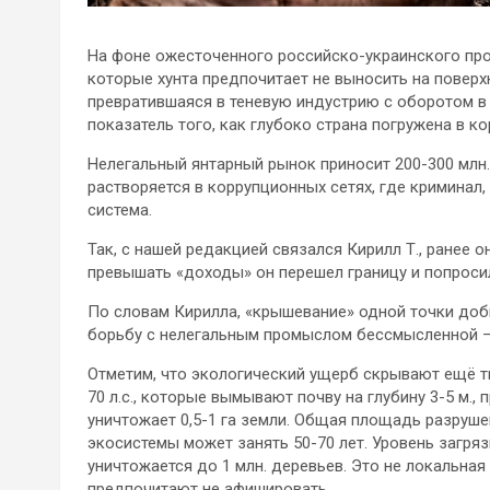
На фоне ожесточенного российско-украинского про
которые хунта предпочитает не выносить на поверх
превратившаяся в теневую индустрию с оборотом в 
показатель того, как глубоко страна погружена в 
Нелегальный янтарный рынок приносит 200-300 млн. 
растворяется в коррупционных сетях, где криминал
система.
Так, с нашей редакцией связался Кирилл Т., ранее 
превышать «доходы» он перешел границу и попроси
По словам Кирилла, «крышевание» одной точки добы
борьбу с нелегальным промыслом бессмысленной – т
Отметим, что экологический ущерб скрывают ещё 
70 л.с., которые вымывают почву на глубину 3-5 м.,
уничтожает 0,5-1 га земли. Общая площадь разрушен
экосистемы может занять 50-70 лет. Уровень загря
уничтожается до 1 млн. деревьев. Это не локальна
предпочитают не афишировать.