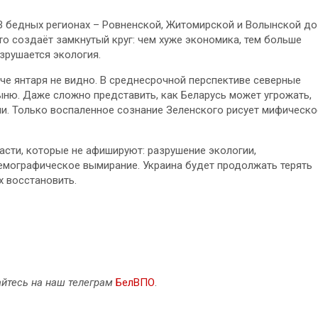
В бедных регионах – Ровненской, Житомирской и Волынской до
о создаёт замкнутый круг: чем хуже экономика, тем больше
зрушается экология.
че янтаря не видно. В среднесрочной перспективе северные
ыню. Даже сложно представить, как Беларусь может угрожать,
ии. Только воспаленное сознание Зеленского рисует мифическо
ласти, которые не афишируют: разрушение экологии,
емографическое вымирание. Украина будет продолжать терять
х восстановить.
йтесь на наш телеграм
БелВПО
.