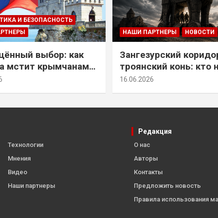
ТИКА И БЕЗОПАСНОСТЬ
АРТНЕРЫ
НАШИ ПАРТНЕРЫ
НОВОСТИ
ённый выбор: как
Зангезурский коридо
а мстит крымчанам
троянский конь: кто 
историческое решение
самом деле осваивае
6
16.06.2026
Армении
Редакция
Технологии
О нас
Мнения
Авторы
Видео
Контакты
Наши партнеры
Предложить новость
Правила использования м