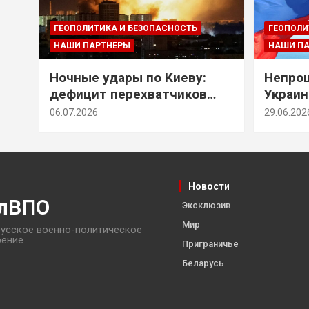
ГЕОПОЛИТИКА И БЕЗОПАСНОСТЬ
ГЕОПОЛИ
НАШИ ПАРТНЕРЫ
НАШИ П
Ночные удары по Киеву:
Непрощ
дефицит перехватчиков
Украин
Patriot и оборонительные
за их 
06.07.2026
29.06.202
рубежи Донбасса
Новости
лВПО
Эксклюзив
Мир
усское военно-политическое
рение
Приграничье
Беларусь