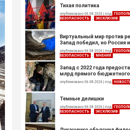
Тихая политика
опубликовано 06.08.2026
|
под
ГЕОПОЛ
БЕЗОПАСНОСТЬ
,
ЭКСКЛЮЗИВ
Виртуальный мир против р
Запад победил, но Россия 
опубликовано 06.08.2026
|
под
ГЕОПОЛ
БЕЗОПАСНОСТЬ
,
МНЕНИЯ
Запад с 2022 года предоста
млрд прямого бюджетног
финансирования — глава Н
опубликовано 06.08.2026
|
под
НОВОСТ
Украины
Темные делишки
опубликовано 06.08.2026
|
под
ГЕОПОЛ
БЕЗОПАСНОСТЬ
,
ЭКСКЛЮЗИВ
Лукашенко объяснил фил