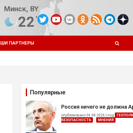
Минск, BY
22
°C
Погода от OpenWeatherMap
ШИ ПАРТНЕРЫ
Популярные
Россия ничего не должна 
опубликовано 06.08.2026
|
под
ГЕОПОЛ
БЕЗОПАСНОСТЬ
,
МНЕНИЯ