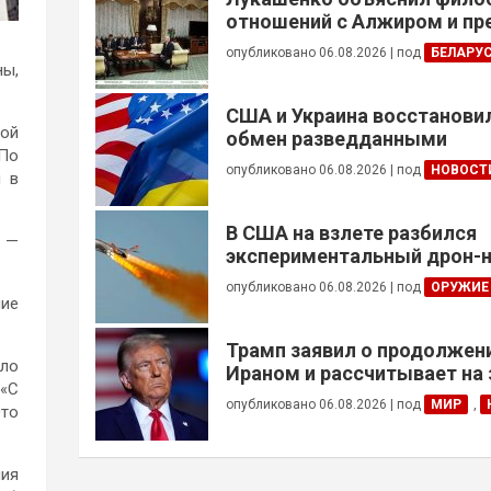
отношений с Алжиром и п
ускорить реализацию дого
опубликовано 06.08.2026
|
под
БЕЛАРУ
ны,
США и Украина восстанови
той
обмен разведданными
 По
опубликовано 06.08.2026
|
под
НОВОСТ
м в
В США на взлете разбился
, —
экспериментальный дрон-н
опубликовано 06.08.2026
|
под
ОРУЖИЕ
чие
Трамп заявил о продолжени
ыло
Ираном и рассчитывает на
 «С
сделки
опубликовано 06.08.2026
|
под
МИР
,
Это
ния