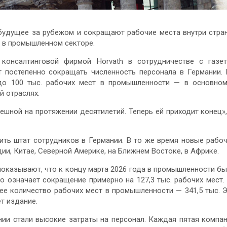
будущее за рубежом и сокращают рабочие места внутри стра
т в промышленном секторе.
консалтинговой фирмой Horvath в сотрудничестве с газе
ют постепенно сокращать численность персонала в Германии.
 до 100 тыс. рабочих мест в промышленности — в основно
й отраслях.
ешной на протяжении десятилетий. Теперь ей приходит конец»
ть штат сотрудников в Германии. В то же время новые рабо
и, Китае, Северной Америке, на Ближнем Востоке, в Африке.
показывают, что к концу марта 2026 года в промышленности б
о означает сокращение примерно на 127,3 тыс. рабочих мест.
е количество рабочих мест в промышленности — 341,5 тыс. 
т издание.
нии стали высокие затраты на персонал. Каждая пятая компа