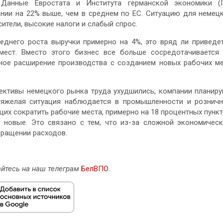
Данные Евростата и Института германской экономики (I
ании на 22% выше, чем в среднем по ЕС. Ситуацию для немец
ители, высокие налоги и слабый спрос.
реднего роста выручки примерно на 4%, это вряд ли приведе
ест. Вместо этого бизнес все больше сосредотачивается
ьное расширение производства с созданием новых рабочих м
спективы немецкого рынка труда ухудшились, компании планир
тяжелая ситуация наблюдается в промышленности и рознич
щих сократить рабочие места, примерно на 18 процентных пунк
новые. Это связано с тем, что из-за сложной экономичес
кращении расходов.
йтесь на наш телеграм
БелВПО
.