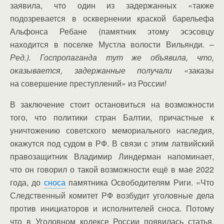
заявила, что один из задержанных «также
подозревается в осквернении краской барельефа
Альфонса Ребане (памятник этому эсэсовцу
находится в поселке Мустла волости Вильянди
. –
Ред
.).
Госпропаганда тут же объявила, что,
оказывается, задержанные получали «
заказы
на совершение преступлений» из России!
В заключение стоит остановиться на возможности
того, что политики стран Балтии, причастные к
уничтожению советского мемориального наследия,
окажутся под судом в РФ. В связи с этим латвийский
правозащитник Владимир Линдерман напоминает,
что он говорил о такой возможности ещё в мае 2022
года, до
сноса
памятника Освободителям Риги. «Что
Следственный комитет РФ возбудит уголовные дела
против инициаторов и исполнителей сноса. Потому
что в Уголовном кодексе России появилась статья,