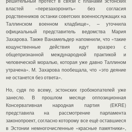
решительный протест в связи с планами эстонских
властей «перезахоронить» без согласия
родственников останки советских военнослужащих на
Таллинском военном кладбище», – уточнила
официальный представитель ведомства Мария
Захарова. Также Ванамельдер напомнили, что «такие
кощунственные действия идут вразрез с
общепризнанной международной практикой и
человеческой моралью, которая уже давно Таллином
утрачена». М. Захарова пообещала, что «это деяние
не останется без ответа».
Но, судя по всему, эстонских гробокопателей уже
занесло. В прошлом месяце оппозиционная
Консервативная народная партия (EKRE)
представила на рассмотрение парламента
законопроект, согласно которому все ещё оставшиеся
в Эстонии немногочисленные «красные памятники»,