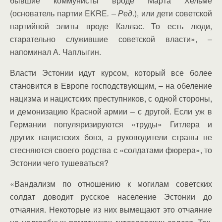
бывшие коммунисты вроде Марта Хельме
(основатель партии EKRE
. – Ред
.), или дети советской
партийной элиты вроде Каллас. То есть люди,
старательно служившие советской власти», –
напоминал А. Чаплыгин.
Власти Эстонии идут курсом, который все более
становится в Европе господствующим, – на обеление
нацизма и нацистских преступников, с одной стороны,
и демонизацию Красной армии – с другой. Если уж в
Германии популяризируются «труды» Гитлера и
других нацистских бонз, а руководители страны не
стесняются своего родства с «солдатами фюрера», то
Эстонии чего тушеваться?
«Вандализм по отношению к могилам советских
солдат доводит русское население Эстонии до
отчаяния. Некоторые из них вымещают это отчаяние