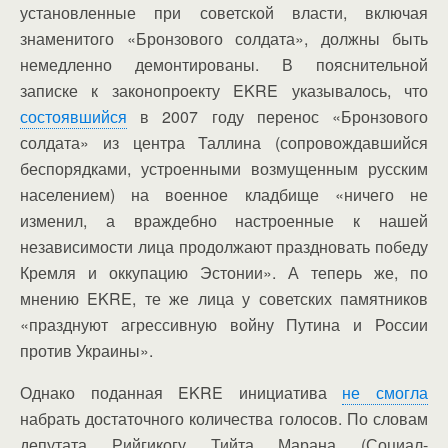
установленные при советской власти, включая
знаменитого «Бронзового солдата», должны быть
немедленно демонтированы. В пояснительной
записке к законопроекту EKRE указывалось, что
состоявшийся
в 2007 году перенос «Бронзового
солдата» из центра Таллина (сопровождавшийся
беспорядками, устроенными возмущенным русским
населением) на военное кладбище «ничего не
изменил, а враждебно настроенные к нашей
независимости лица продолжают праздновать победу
Кремля и оккупацию Эстонии». А теперь же, по
мнению EKRE, те же лица у советских памятников
«празднуют агрессивную войну Путина и России
против Украины».
Однако поданная EKRE инициатива
не смогла
набрать достаточного количества голосов. По словам
депутата Рийгикогу Тийта Марана (Социал-