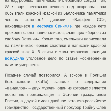
на надгробных памятниках гитлеровских солдат. Так,
23 января несколько человек под покровом ночи
обрызгали красной краской из баллончика памятники
членам эстонской дивизии «Ваффен СС»,
находящиеся
в местечке Синимяэ
, где каждое лето
проходят слеты националистов, славящих «борцов за
свободу Эстонии». Кроме того, смельчаки нарисовали
на памятниках чёрные свастики и написали красной
краской знак X. В связи с этим эстонская полиция
возбудила
уголовное дело по статье «осквернение
памяти умершего».
Позднее случай повторился. А вскоре в Полиции
безопасности (КаПо) заявили о задержании
«вандалов» – двух мужчин, один из которых является
постоянно проживающим в Эстонии гражданином
России, а другой имеет двойное эстонско-российское
гражданство. Государственный прокурор Трийну Олев