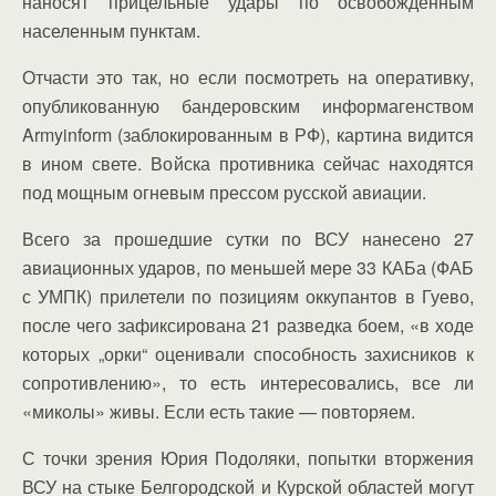
наносят прицельные удары по освобожденным
населенным пунктам.
Отчасти это так, но если посмотреть на оперативку,
опубликованную бандеровским информагенством
Armyinform (заблокированным в РФ), картина видится
в ином свете. Войска противника сейчас находятся
под мощным огневым прессом русской авиации.
Всего за прошедшие сутки по ВСУ нанесено 27
авиационных ударов, по меньшей мере 33 КАБа (ФАБ
с УМПК) прилетели по позициям оккупантов в Гуево,
после чего зафиксирована 21 разведка боем, «в ходе
которых „орки“ оценивали способность захисников к
сопротивлению», то есть интересовались, все ли
«миколы» живы. Если есть такие — повторяем.
С точки зрения Юрия Подоляки, попытки вторжения
ВСУ на стыке Белгородской и Курской областей могут