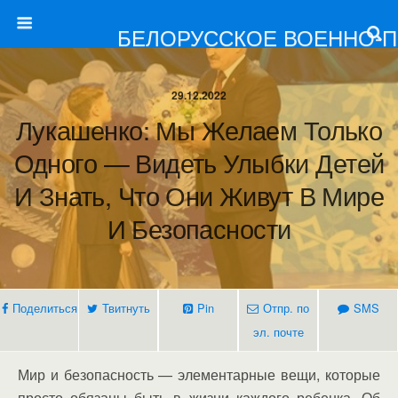
БЕЛОРУССКОЕ ВОЕННО-
29.12.2022
Лукашенко: Мы Желаем Только
Одного — Видеть Улыбки Детей
И Знать, Что Они Живут В Мире
И Безопасности
Поделиться
Твитнуть
Pin
Отпр. по
SMS
эл. почте
Мир и безопасность — элементарные вещи, которые
просто обязаны быть в жизни каждого ребенка. Об