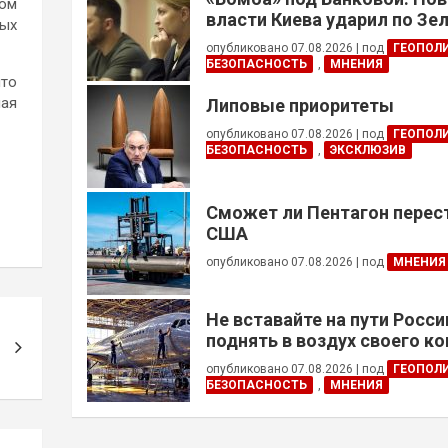
ром
власти Киева ударил по Зе
ных
опубликовано 07.08.2026
|
под
ГЕОПОЛ
БЕЗОПАСНОСТЬ
,
МНЕНИЯ
что
ная
Липовые приоритеты
опубликовано 07.08.2026
|
под
ГЕОПОЛ
БЕЗОПАСНОСТЬ
,
ЭКСКЛЮЗИВ
Сможет ли Пентагон перес
США
опубликовано 07.08.2026
|
под
МНЕНИЯ
Не вставайте на пути Росс
поднять в воздух своего к
опубликовано 07.08.2026
|
под
ГЕОПОЛ
БЕЗОПАСНОСТЬ
,
МНЕНИЯ