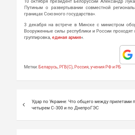
10 октября президент Белоруссии Александр Лу
Путиным о развертывании совместной региональ
границах Союзного государства».
3 декабря на встрече в Минске с министром обо
Вооруженные силы республики и России проходят 
группировка,
единая армия
«.
Метки:
Беларусь
,
РГВ(С)
,
Россия
,
учения РФ и РБ
Навигация
Удар по Украине: Что общего между прилетами 
по
четырем С-300 и по ДнепроГЭС
записям