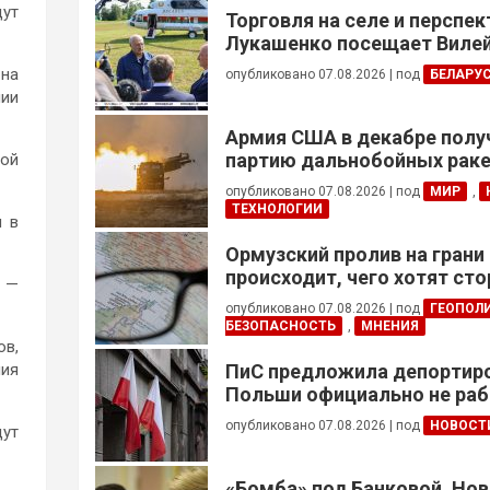
дут
Торговля на селе и перспе
Лукашенко посещает Вилей
на
опубликовано 07.08.2026
|
под
БЕЛАРУ
нии
Армия США в декабре полу
партию дальнобойных раке
ной
примененных против Ирана
опубликовано 07.08.2026
|
под
МИР
,
ТЕХНОЛОГИИ
я в
Ормузский пролив на грани
происходит, чего хотят сто
, —
это приведет?
опубликовано 07.08.2026
|
под
ГЕОПОЛ
БЕЗОПАСНОСТЬ
,
МНЕНИЯ
ов,
ния
ПиС предложила депортиро
Польши официально не ра
украинцев призывного воз
опубликовано 07.08.2026
|
под
НОВОСТ
дут
«Бомба» под Банковой. Но