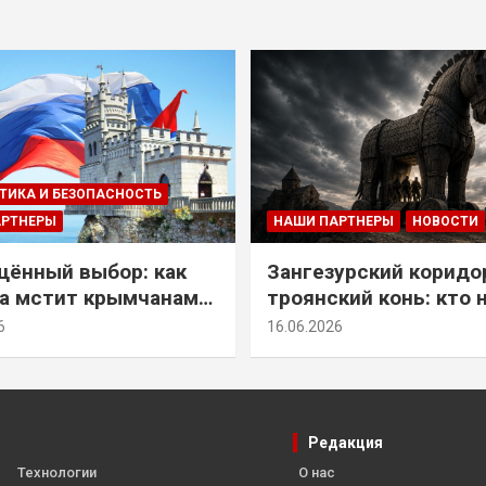
ТИКА И БЕЗОПАСНОСТЬ
АРТНЕРЫ
НАШИ ПАРТНЕРЫ
НОВОСТИ
ённый выбор: как
Зангезурский коридо
а мстит крымчанам
троянский конь: кто 
историческое решение
самом деле осваивае
6
16.06.2026
Армении
Редакция
Технологии
О нас