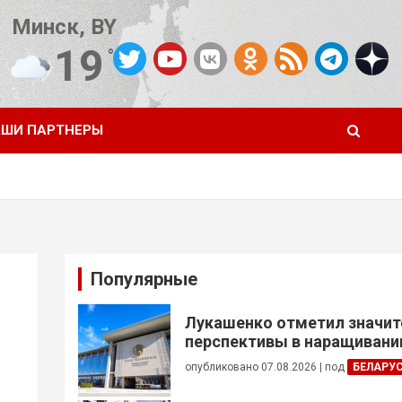
Минск, BY
19
°C
Погода от OpenWeatherMap
ШИ ПАРТНЕРЫ
Популярные
Лукашенко отметил значи
перспективы в наращивании
реализации проектов с Кот
опубликовано 07.08.2026
|
под
БЕЛАРУ