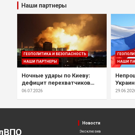
Наши партнеры
ГЕОПОЛИТИКА И БЕЗОПАСНОСТЬ
ГЕОПОЛИ
НАШИ ПАРТНЕРЫ
НАШИ П
Ночные удары по Киеву:
Непрощ
дефицит перехватчиков
Украин
Patriot и оборонительные
за их 
06.07.2026
29.06.202
рубежи Донбасса
Новости
лВПО
Эксклюзив