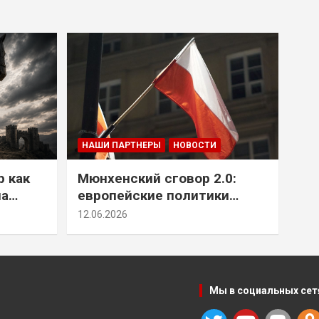
НАШИ ПАРТНЕРЫ
НОВОСТИ
р как
Мюнхенский сговор 2.0:
на
европейские политики
т юг
снова растят монстра у
12.06.2026
себя под носом
Мы в социальных сет