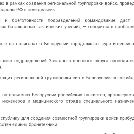
ю в рамках создания региональной группировки войск, прове
бороны РФ в понедельник.
сти и боеготовности подразделений командование даст 
ия батальонных тактических учений», — говорится в сообще
ые на полигонах в Белоруссии «продолжают курс интенсив
ванию подразделений Западного военного округа проводятс
.
жащих региональной группировки сил в Белоруссии высокий»
а полигонах Белоруссии российских танкистов, артиллерист
, инженеров и медицинского отряда специального назначе
спублику для создания совместной группировки войск прибу
отен единиц бронетехники.