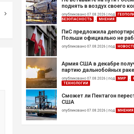
поднять в воздух своего к
опубликовано 07.08.2026
|
под
ГЕОПОЛ
БЕЗОПАСНОСТЬ
,
МНЕНИЯ
ПиС предложила депортиро
Польши официально не ра
украинцев призывного воз
опубликовано 07.08.2026
|
под
НОВОСТ
Армия США в декабре полу
партию дальнобойных раке
примененных против Ирана
опубликовано 07.08.2026
|
под
МИР
,
ТЕХНОЛОГИИ
Сможет ли Пентагон перес
США
опубликовано 07.08.2026
|
под
МНЕНИЯ