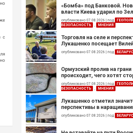
ано
«Бомба» под Банковой. Но
власти Киева ударил по Зе
кже
опубликовано 07.08.2026
|
под
ГЕОПОЛ
БЕЗОПАСНОСТЬ
,
МНЕНИЯ
Торговля на селе и перспе
в с
Лукашенко посещает Вилей
опубликовано 07.08.2026
|
под
БЕЛАРУ
для
ьно
Ормузский пролив на грани
происходит, чего хотят сто
это приведет?
опубликовано 07.08.2026
|
под
ГЕОПОЛ
БЕЗОПАСНОСТЬ
,
МНЕНИЯ
Лукашенко отметил значи
перспективы в наращивании
реализации проектов с Кот
опубликовано 07.08.2026
|
под
БЕЛАРУ
Не вставайте на пути Росс