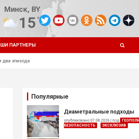
Минск, BY
15
°C
Погода от OpenWeatherMap
ШИ ПАРТНЕРЫ
ли два эпизода
Популярные
Диаметральные подходы
опубликовано 07.08.2026
|
под
ГЕОПОЛ
БЕЗОПАСНОСТЬ
,
ЭКСКЛЮЗИВ