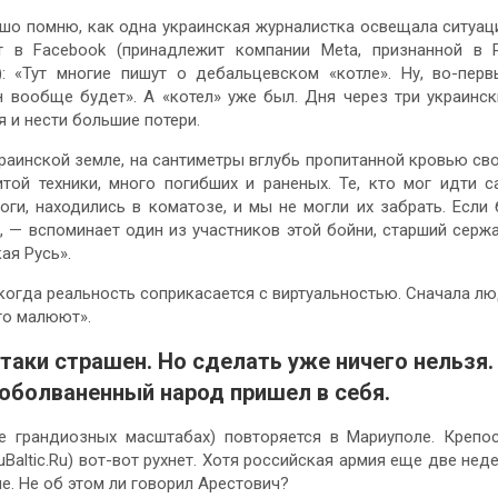
ошо помню, как одна украинская журналистка освещала ситуа
т в Facebook (принадлежит компании Meta, признанной в
): «Тут многие пишут о дебальцевском «котле». Ну, во-перв
он вообще будет». А «котел» уже был. Дня через три украинс
 и нести большие потери.
раинской земле, на сантиметры вглубь пропитанной кровью св
той техники, много погибших и раненых. Те, кто мог идти с
оги, находились в коматозе, и мы не могли их забрать. Если
, — вспоминает один из участников этой бойни, старший серж
ая Русь».
когда реальность соприкасается с виртуальностью. Сначала л
его малюют».
таки страшен. Но сделать уже ничего нельзя.
 оболваненный народ пришел в себя.
е грандиозных масштабах) повторяется в Мариуполе. Крепо
Baltic.Ru) вот-вот рухнет. Хотя российская армия еще две нед
е. Не об этом ли говорил Арестович?