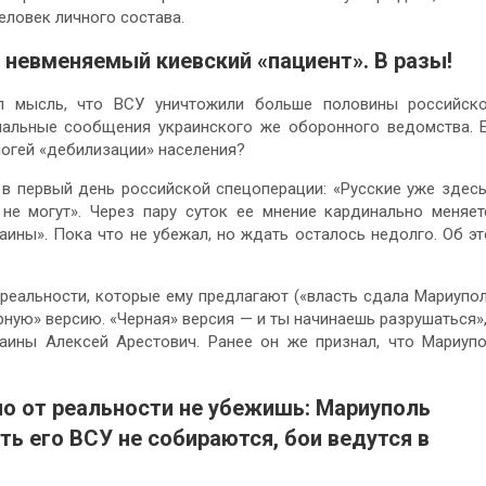
еловек личного состава.
 невменяемый киевский «пациент». В разы!
л мысль, что ВСУ уничтожили больше половины российск
циальные сообщения украинского же оборонного ведомства. 
погей «дебилизации» населения?
в первый день российской спецоперации: «Русские уже здесь
не могут». Через пару суток ее мнение кардинально меняет
аины». Пока что не убежал, но ждать осталось недолго. Об э
 реальности, которые ему предлагают («власть сдала Мариупо
рную» версию. «Черная» версия — и ты начинаешь разрушаться»
аины Алексей Арестович. Ранее он же признал, что Мариуп
но от реальности не убежишь: Мариуполь
ь его ВСУ не собираются, бои ведутся в