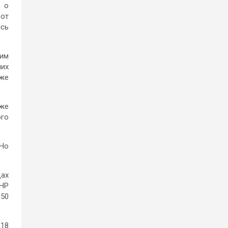
т о
вот
ась
оим
них
аже
 же
ого
 Но
дах
ЛНР
 50
 18