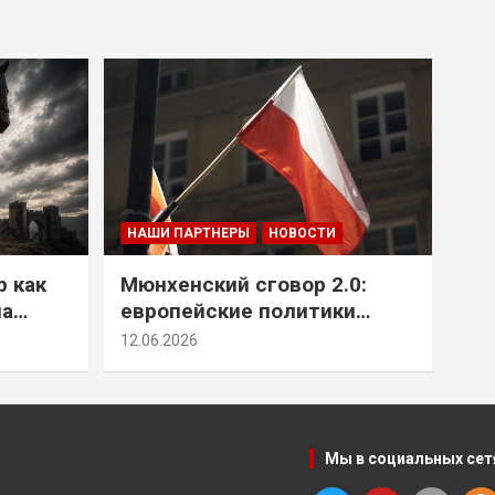
НАШИ ПАРТНЕРЫ
НОВОСТИ
р как
Мюнхенский сговор 2.0:
на
европейские политики
т юг
снова растят монстра у
12.06.2026
себя под носом
Мы в социальных сет