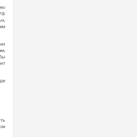
цию
 РФ
ых,
ким
оих
ам,
 бы
ант
юди
сть
ели