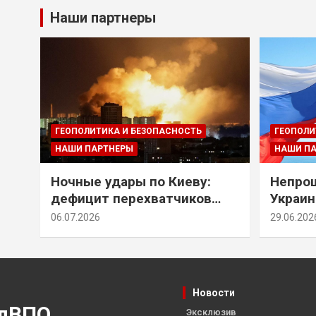
Наши партнеры
ГЕОПОЛИТИКА И БЕЗОПАСНОСТЬ
ГЕОПОЛИ
НАШИ ПАРТНЕРЫ
НАШИ П
Ночные удары по Киеву:
Непрощ
дефицит перехватчиков
Украин
Patriot и оборонительные
за их 
06.07.2026
29.06.202
рубежи Донбасса
Новости
лВПО
Эксклюзив