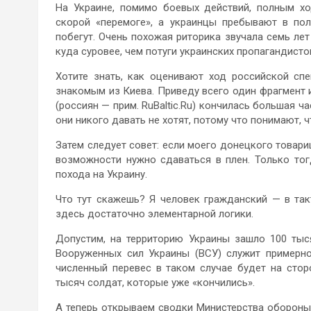
На Украине, помимо боевых действий, полным хо
скорой «перемоге», а украинцы пребывают в пол
побегут. Очень похожая риторика звучала семь ле
куда суровее, чем потуги украинских пропагандисто
Хотите знать, как оценивают ход российской с
знакомым из Киева. Приведу всего один фрагмент 
(россиян — прим. RuBaltic.Ru) кончилась большая ч
они никого давать не хотят, потому что понимают, ч
Затем следует совет: если моего донецкого товар
возможности нужно сдаваться в плен. Только то
похода на Украину.
Что тут скажешь? Я человек гражданский — в так
здесь достаточно элементарной логики.
Допустим, на территорию Украины зашло 100 тыся
Вооруженных сил Украины (ВСУ) служит примерн
численный перевес в таком случае будет на сто
тысяч солдат, которые уже «кончились».
А теперь открываем сводки Министерства обороны 