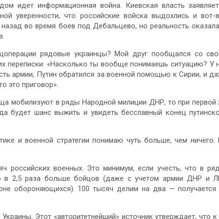
дом идет информационная война. Киевская власть заявляе
ной уверенности, что российские войска выдохлись и вот-
т назад во время боев под Дебальцево, но реальность оказал
в.
пецоперации рядовые украинцы? Мой друг пообщался со св
их переписки: «Насколько ты вообще понимаешь ситуацию? У 
асть армии, Путин обратился за военной помощью к Сирии, и д
то это приговор».
ища мобилизуют в ряды Народной милиции ДНР, то при первой
гда будет шанс выжить и увидеть бесславный конец путинск
тике и военной стратегии понимаю чуть больше, чем ничего.
ч российских военных. Это минимум, если учесть, что в ря
о в 2,5 раза больше бойцов (даже с учетом армии ДНР и 
роне обороняющихся). 100 тысяч делим на два — получается
Украины. Этот «авторитетнейший» источник утверждает, что к