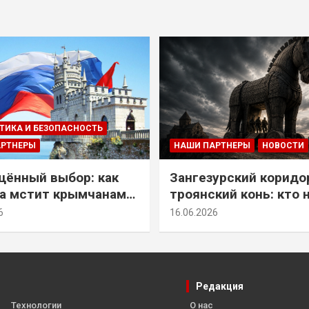
ТИКА И БЕЗОПАСНОСТЬ
АРТНЕРЫ
НАШИ ПАРТНЕРЫ
НОВОСТИ
ённый выбор: как
Зангезурский коридо
а мстит крымчанам
троянский конь: кто 
историческое решение
самом деле осваивае
6
16.06.2026
Армении
Редакция
Технологии
О нас