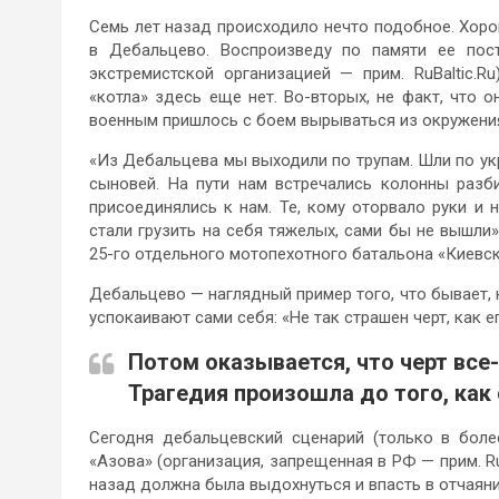
Семь лет назад происходило нечто подобное. Хор
в Дебальцево. Воспроизведу по памяти ее пос
экстремистской организацией — прим. RuBaltic.Ru
«котла» здесь еще нет. Во-вторых, не факт, что 
военным пришлось с боем вырываться из окружения
«Из Дебальцева мы выходили по трупам. Шли по ук
сыновей. На пути нам встречались колонны разби
присоединялись к нам. Те, кому оторвало руки и н
стали грузить на себя тяжелых, сами бы не вышли»
25-го отдельного мотопехотного батальона «Киевск
Дебальцево — наглядный пример того, что бывает, 
успокаивают сами себя: «Не так страшен черт, как 
Потом оказывается, что черт все-
Трагедия произошла до того, как
Сегодня дебальцевский сценарий (только в боле
«Азова» (организация, запрещенная в РФ — прим. Ru
назад должна была выдохнуться и впасть в отчаяни