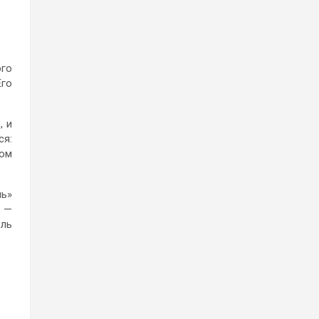
ого
Его
, и
ся:
том
ль»
, —
оль