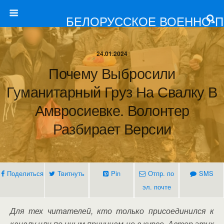
БЕЛОРУССКОЕ ВОЕННО-
24.01.2024
Почему Выбросили
Гуманитарный Груз На Свалку В
Амвросиевке. Волонтер
Разбирает Версии
Поделиться
Твитнуть
Pin
Отпр. по
SMS
эл. почте
Для тех читателей, кто только присоединился к
каналу или по иным причинам не в курсе. Автор этих