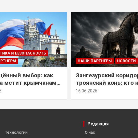
ТИКА И БЕЗОПАСНОСТЬ
АРТНЕРЫ
НАШИ ПАРТНЕРЫ
НОВОСТИ
ённый выбор: как
Зангезурский коридо
а мстит крымчанам
троянский конь: кто 
историческое решение
самом деле осваивае
6
16.06.2026
Армении
Редакция
Технологии
О нас