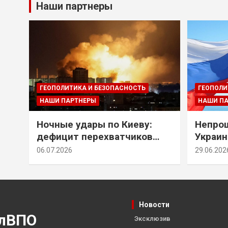
Наши партнеры
ГЕОПОЛИТИКА И БЕЗОПАСНОСТЬ
ГЕОПОЛИ
НАШИ ПАРТНЕРЫ
НАШИ П
Ночные удары по Киеву:
Непрощ
дефицит перехватчиков
Украин
Patriot и оборонительные
за их 
06.07.2026
29.06.202
рубежи Донбасса
Новости
лВПО
Эксклюзив