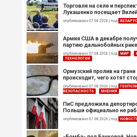
Торговля на селе и перспе
Лукашенко посещает Вилей
опубликовано 07.08.2026
|
под
БЕЛАРУ
Армия США в декабре полу
партию дальнобойных раке
примененных против Ирана
опубликовано 07.08.2026
|
под
МИР
,
ТЕХНОЛОГИИ
Ормузский пролив на грани
происходит, чего хотят сто
это приведет?
опубликовано 07.08.2026
|
под
ГЕОПОЛ
БЕЗОПАСНОСТЬ
,
МНЕНИЯ
ПиС предложила депортиро
Польши официально не ра
украинцев призывного воз
опубликовано 07.08.2026
|
под
НОВОСТ
«Бомба» под Банковой. Но