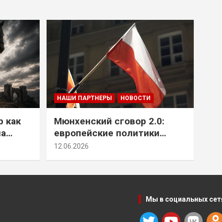
НАШИ ПАРТНЕРЫ
НОВОСТИ
р как
Мюнхенский сговор 2.0:
на
европейские политики
т юг
снова растят монстра у
12.06.2026
себя под носом
Мы в социальных сет