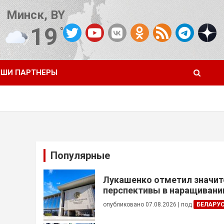
Минск, BY
19
°C
Погода от OpenWeatherMap
ШИ ПАРТНЕРЫ
Популярные
Лукашенко отметил значи
перспективы в наращивании
реализации проектов с Кот
опубликовано 07.08.2026
|
под
БЕЛАРУ