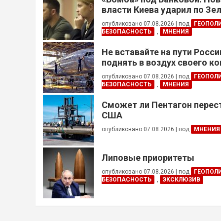
власти Киева ударил по Зе
опубликовано 07.08.2026
|
под
ГЕОПОЛ
БЕЗОПАСНОСТЬ
,
МНЕНИЯ
Не вставайте на пути Росс
поднять в воздух своего к
опубликовано 07.08.2026
|
под
ГЕОПОЛ
БЕЗОПАСНОСТЬ
,
МНЕНИЯ
Сможет ли Пентагон перес
США
опубликовано 07.08.2026
|
под
МНЕНИЯ
Липовые приоритеты
опубликовано 07.08.2026
|
под
ГЕОПОЛ
БЕЗОПАСНОСТЬ
,
ЭКСКЛЮЗИВ