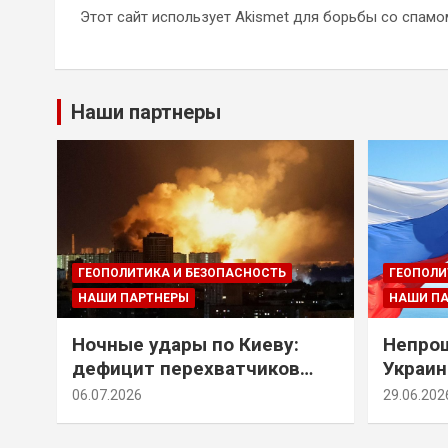
Этот сайт использует Akismet для борьбы со спамо
Наши партнеры
ГЕОПОЛИТИКА И БЕЗОПАСНОСТЬ
ГЕОПОЛИ
НАШИ ПАРТНЕРЫ
НАШИ П
Ночные удары по Киеву:
Непрощ
дефицит перехватчиков
Украин
Patriot и оборонительные
за их 
06.07.2026
29.06.202
рубежи Донбасса