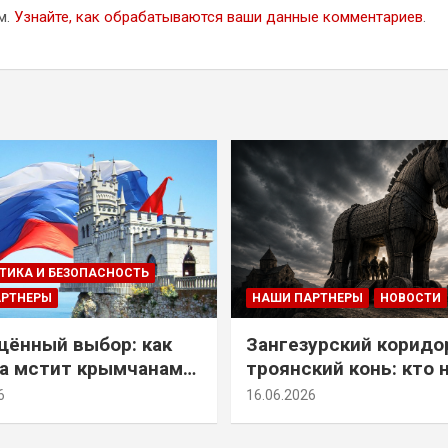
м.
Узнайте, как обрабатываются ваши данные комментариев
.
ТИКА И БЕЗОПАСНОСТЬ
АРТНЕРЫ
НАШИ ПАРТНЕРЫ
НОВОСТИ
ённый выбор: как
Зангезурский коридо
а мстит крымчанам
троянский конь: кто 
историческое решение
самом деле осваивае
6
16.06.2026
Армении