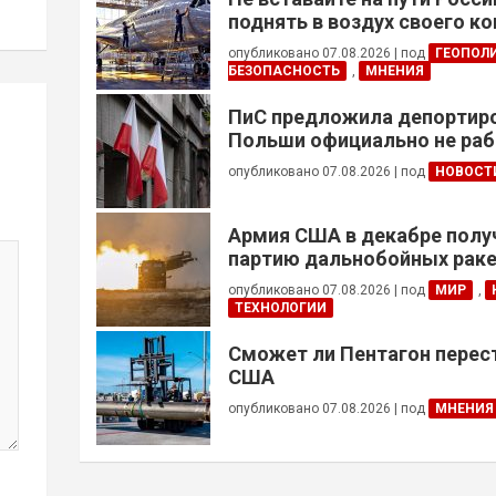
поднять в воздух своего к
опубликовано 07.08.2026
|
под
ГЕОПОЛ
БЕЗОПАСНОСТЬ
,
МНЕНИЯ
ПиС предложила депортиро
Польши официально не ра
украинцев призывного воз
опубликовано 07.08.2026
|
под
НОВОСТ
Армия США в декабре полу
партию дальнобойных раке
примененных против Ирана
опубликовано 07.08.2026
|
под
МИР
,
ТЕХНОЛОГИИ
Сможет ли Пентагон перес
США
опубликовано 07.08.2026
|
под
МНЕНИЯ