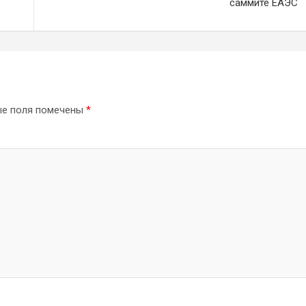
саммите ЕАЭС
ые поля помечены
*