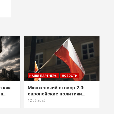
НАШИ ПАРТНЕРЫ
НОВОСТИ
р как
Мюнхенский сговор 2.0:
на
европейские политики
т юг
снова растят монстра у
12.06.2026
себя под носом