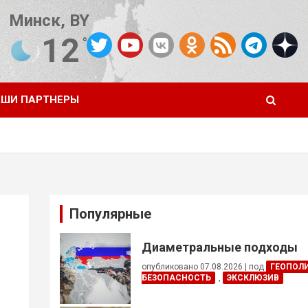
Минск, BY
12
°C
Погода от OpenWeatherMap
ШИ ПАРТНЕРЫ
Популярные
Диаметральные подходы
опубликовано 07.08.2026
|
под
ГЕОПОЛ
БЕЗОПАСНОСТЬ
,
ЭКСКЛЮЗИВ