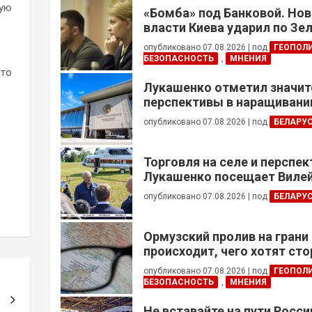
ную
«Бомба» под Банковой. Но
власти Киева ударил по Зе
опубликовано 07.08.2026
|
под
ГЕОПОЛ
БЕЗОПАСНОСТЬ
,
МНЕНИЯ
что
Лукашенко отметил значи
перспективы в наращивании
реализации проектов с Кот
опубликовано 07.08.2026
|
под
БЕЛАРУ
Торговля на селе и перспе
Лукашенко посещает Вилей
опубликовано 07.08.2026
|
под
БЕЛАРУ
Ормузский пролив на грани
происходит, чего хотят сто
это приведет?
опубликовано 07.08.2026
|
под
ГЕОПОЛ
БЕЗОПАСНОСТЬ
,
МНЕНИЯ
Не вставайте на пути Росс